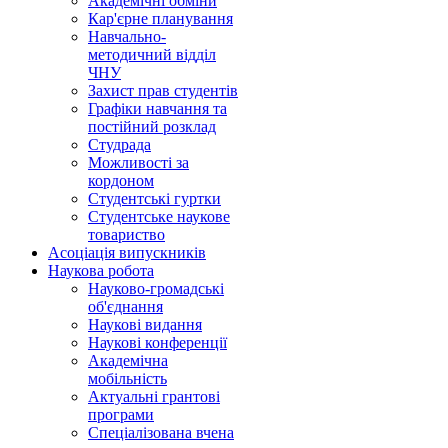
Академічні обміни
Кар'єрне планування
Навчально-
методичний відділ
ЧНУ
Захист прав студентів
Графіки навчання та
постійний розклад
Студрада
Можливості за
кордоном
Студентські гуртки
Студентське наукове
товариство
Асоціація випускників
Наукова робота
Науково-громадські
об'єднання
Наукові видання
Наукові конференції
Академічна
мобільність
Актуальні грантові
програми
Спеціалізована вчена