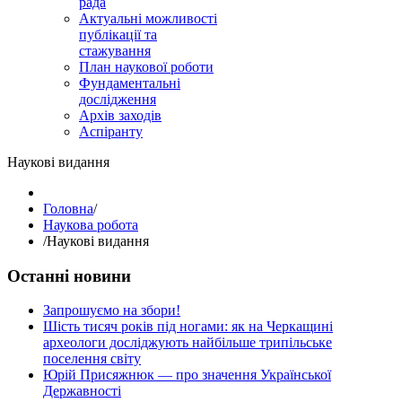
рада
Актуальні можливості
публікації та
стажування
План наукової роботи
Фундаментальні
дослідження
Архів заходів
Аспіранту
Наукові видання
Головна
/
Наукова робота
/
Наукові видання
Останні новини
Запрошуємо на збори!
Шість тисяч років під ногами: як на Черкащині
археологи досліджують найбільше трипільське
поселення світу
Юрій Присяжнюк — про значення Української
Державності