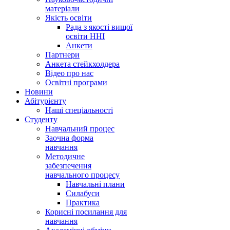
матеріали
Якість освіти
Рада з якості вищої
освіти ННІ
Анкети
Партнери
Анкета стейкхолдера
Відео про нас
Освітні програми
Hовини
Абітурієнту
Наші спеціальності
Студенту
Навчальний процес
Заочна форма
навчання
Методичне
забезпечення
навчального процесу
Навчальні плани
Силабуси
Практика
Корисні посилання для
навчання