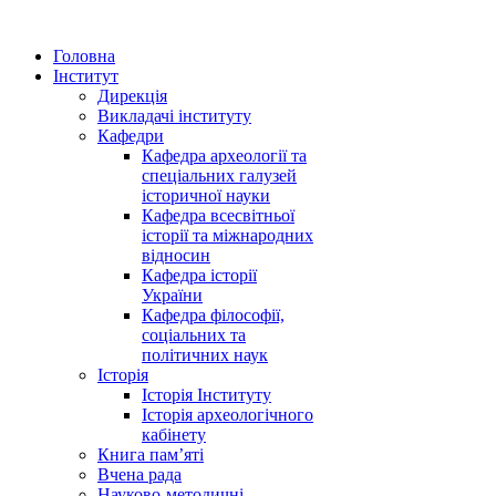
Головна
Інститут
Дирекція
Викладачі інституту
Кафедри
Кафедра археології та
спеціальних галузей
історичної науки
Кафедра всесвітньої
історії та міжнародних
відносин
Кафедра історії
України
Кафедра філософії,
соціальних та
політичних наук
Історія
Історія Інституту
Історія археологічного
кабінету
Книга памʼяті
Вчена рада
Науково-методичні