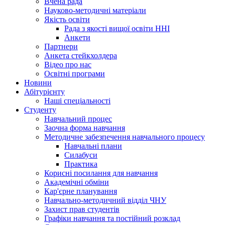
Вчена рада
Науково-методичні матеріали
Якість освіти
Рада з якості вищої освіти ННІ
Анкети
Партнери
Анкета стейкхолдера
Відео про нас
Освітні програми
Hовини
Абітурієнту
Наші спеціальності
Студенту
Навчальний процес
Заочна форма навчання
Методичне забезпечення навчального процесу
Навчальні плани
Силабуси
Практика
Корисні посилання для навчання
Академічні обміни
Кар'єрне планування
Навчально-методичний відділ ЧНУ
Захист прав студентів
Графіки навчання та постійний розклад