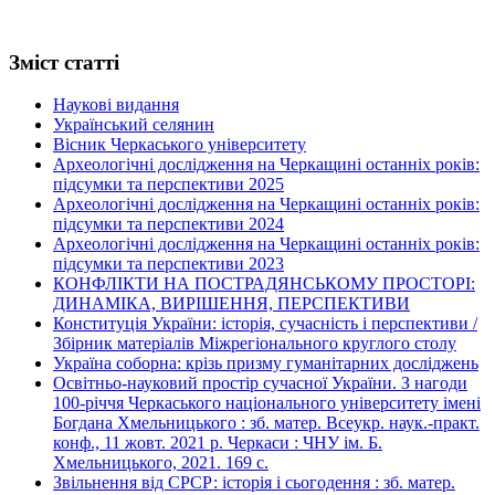
Зміст статті
Наукові видання
Український селянин
Вісник Черкаського університету
Археологічні дослідження на Черкащині останніх років:
підсумки та перспективи 2025
Археологічні дослідження на Черкащині останніх років:
підсумки та перспективи 2024
Археологічні дослідження на Черкащині останніх років:
підсумки та перспективи 2023
КОНФЛІКТИ НА ПОСТРАДЯНСЬКОМУ ПРОСТОРІ:
ДИНАМІКА, ВИРІШЕННЯ, ПЕРСПЕКТИВИ
Конституція України: історія, сучасність і перспективи /
Збірник матеріалів Міжрегіонального круглого столу
Україна соборна: крізь призму гуманітарних досліджень
Освітньо-науковий простір сучасної України. З нагоди
100-річчя Черкаського національного університету імені
Богдана Хмельницького : зб. матер. Всеукр. наук.-практ.
конф., 11 жовт. 2021 р. Черкаси : ЧНУ ім. Б.
Хмельницького, 2021. 169 с.
Звільнення від СРСР: історія і сьогодення : зб. матер.