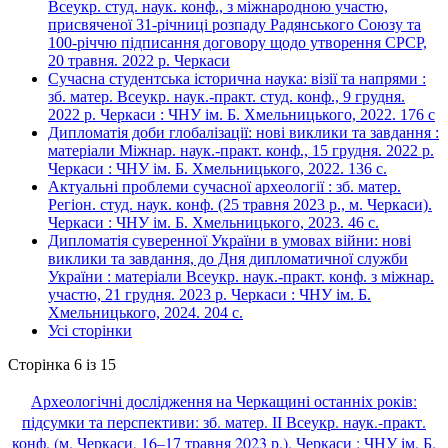
Всеукр. студ. наук. конф., з міжнародною участю,
присвяченої 31-річниці розпаду Радянського Союзу та
100-річчю підписання договору щодо утворення СРСР,
20 травня. 2022 р. Черкаси
Сучасна студентська історична наука: візії та напрями :
зб. матер. Всеукр. наук.-практ. студ. конф., 9 грудня.
2022 р. Черкаси : ЧНУ ім. Б. Хмельницького, 2022. 176 с
Дипломатія доби глобалізації: нові виклики та завдання :
матеріали Міжнар. наук.-практ. конф., 15 грудня. 2022 р.
Черкаси : ЧНУ ім. Б. Хмельницького, 2022. 136 с.
Актуальні проблеми сучасної археології : зб. матер.
Регіон. студ. наук. конф. (25 травня 2023 р., м. Черкаси).
Черкаси : ЧНУ ім. Б. Хмельницького, 2023. 46 с.
Дипломатія суверенної України в умовах війни: нові
виклики та завдання, до Дня дипломатичної служби
України : матеріали Всеукр. наук.-практ. конф. з міжнар.
участю, 21 грудня. 2023 р. Черкаси : ЧНУ ім. Б.
Хмельницького, 2024. 204 с.
Усі сторінки
Сторінка 6 із 15
Археологічні дослідження на Черкащині останніх років:
підсумки та перспективи: зб. матер. ІІ Всеукр. наук.-практ.
конф. (м. Черкаси, 16–17 травня 2023 р.). Черкаси : ЧНУ ім. Б.