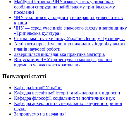
Майбутні історики ЧНУ взяли участь у розкопках
особливої споруди на найбільшому трипільському
поселенні
ЧНУ закріпився у тридцятці найкращих університетів
країни
ЧНУ — серед учасників знакового заходу в заповіднику
«Трипільська культура»
Світла пам’ять захиснику України Леоніду Пузанову…
Аспіранти прозвітували про виконання індивідуальних
планів наукової роботи
Завершилася викладацька практика магістрів
Випускниця ЧНУ презентувала монографію про
відомого черкаського краєзнавця
Популярні статті
Кафедра історії України
Кафедра всесвітньої історії та міжнародних відносин
Кафедра філософії, соціальних та політичних наук
Кафедра археології та спеціальних галузей історичної
науки
Запрошуємо на навчання!