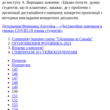
до виступу А. Верещаки зазначив: «Цікаво почути думку
студентів, що їх влаштовує, заважає, де є проблеми з
організації дистанційного навчання, конкретні пропозиції з
методики викладання конкретних дисциплін.
Детальніше:Верещака Ангеліна – «Дистанційне навчання в
умовах COVID-19 очима студентів»
Community learning course "Ukrainians in Canada"
ОГОЛОШЕННЯ РОДЗИНКА-2021
Вітаємо з ювілеєм!
СПІВПРАЦЯ ЗІ СТЕЙКХОЛДЕРАМИ
Початок
Попередня
145
146
147
148
149
150
151
152
153
154