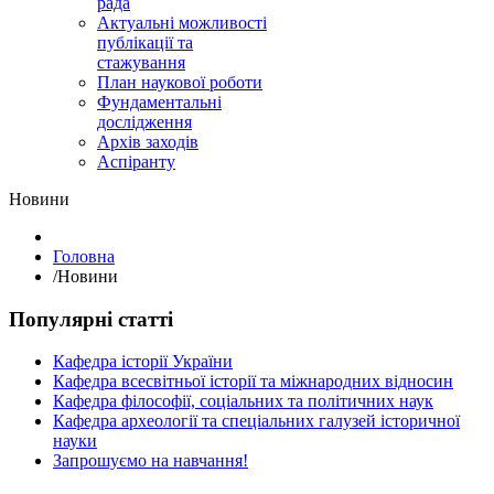
рада
Актуальні можливості
публікації та
стажування
План наукової роботи
Фундаментальні
дослідження
Архів заходів
Аспіранту
Hовини
Головна
/
Hовини
Популярні статті
Кафедра історії України
Кафедра всесвітньої історії та міжнародних відносин
Кафедра філософії, соціальних та політичних наук
Кафедра археології та спеціальних галузей історичної
науки
Запрошуємо на навчання!