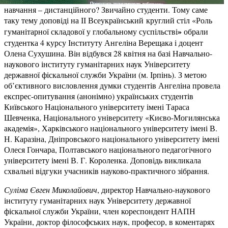
навчання – дистанційного? Звичайно студенти. Тому саме
таку тему доповіді на ІІ Всеукраїнський круглий стіл «Роль
»
гуманітарної складової у глобальному суспільстві
обрали
студентка 4 курсу Інституту Ангеліна Верещака і доцент
Олена Сухушина. Він відбувся 28 квітня на базі Навчально-
наукового інституту гуманітарних наук Університету
державної фіскальної служби України (м. Ірпінь). З метою
об’єктивного висловлення думки студентів Ангеліна провела
експрес-опитування (анонімно) українських студентів
Київського Національного університету імені Тараса
Шевченка, Національного університету «Києво-Могилянська
академія», Харківського національного університету імені В.
Н. Каразіна, Дніпровського національного університету імені
Олеся Гончара, Полтавського національного педагогічного
університету імені В. Г. Короленка. Доповідь викликала
схвальні відгуки учасників науково-практичного зібрання.
Суліма Євген Миколайович
, директор Навчально-наукового
інституту гуманітарних наук Університету державної
фіскальної служби України, член кореспондент НАПН
України, доктор філософських наук, професор, в коментарях