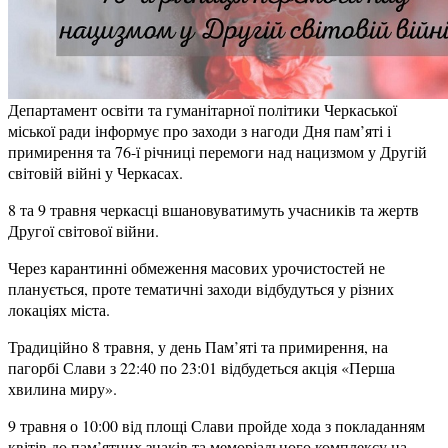
Департамент освіти та гуманітарної політики Черкаської
міської ради інформує про заходи з нагоди Дня пам’яті і
примирення та 76-ї річниці перемоги над нацизмом у Другій
світовій війні у Черкасах.
8 та 9 травня черкасці вшановуватимуть учасників та жертв
Другої світової війни.
Через карантинні обмеження масових урочистостей не
планується, проте тематичні заходи відбудуться у різних
локаціях міста.
Традиційно 8 травня, у день Пам’яті та примирення, на
пагорбі Слави з 22:40 по 23:01 відбудеться акція «Перша
хвилина миру».
9 травня о 10:00 від площі Слави пройде хода з покладанням
квітів до пам’ятних знаків та меморіального комплексу на