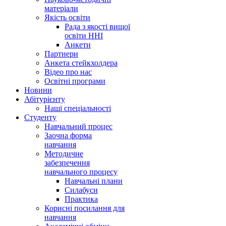
матеріали
Якість освіти
Рада з якості вищої
освіти ННІ
Анкети
Партнери
Анкета стейкхолдера
Відео про нас
Освітні програми
Hовини
Абітурієнту
Наші спеціальності
Студенту
Навчальний процес
Заочна форма
навчання
Методичне
забезпечення
навчального процесу
Навчальні плани
Силабуси
Практика
Корисні посилання для
навчання