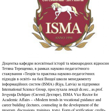
Доцентка кафедри всесвітньої історії та міжнародних відносин
Тетяна Терещенко, в рамках науково-педагогічного
стажування «Теорія та практика науково-педагогічних
підходів в освіті» на базі Вищої школи менеджменту
інформаційних систем (ISMA) (Riga, Latvia) за підтримки
International Science Group, прослухала лекції dr.oec., as.prof.
Jevgenija Dehtjare (Євгенії Дехтяре), ISMA Vice Rector for
Academic Affairs – «Modern trends in vocational guidance and
career building (lectures, counseling in the development of the
program, discussions, trainings, tests). Form of verification: credit»