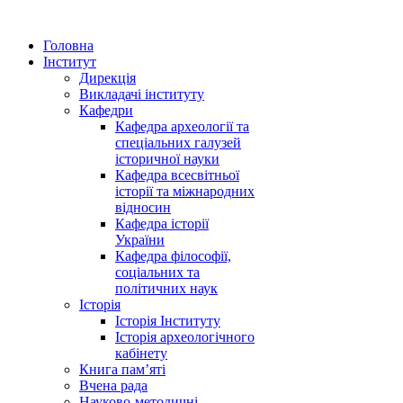
Головна
Інститут
Дирекція
Викладачі інституту
Кафедри
Кафедра археології та
спеціальних галузей
історичної науки
Кафедра всесвітньої
історії та міжнародних
відносин
Кафедра історії
України
Кафедра філософії,
соціальних та
політичних наук
Історія
Історія Інституту
Історія археологічного
кабінету
Книга памʼяті
Вчена рада
Науково-методичні