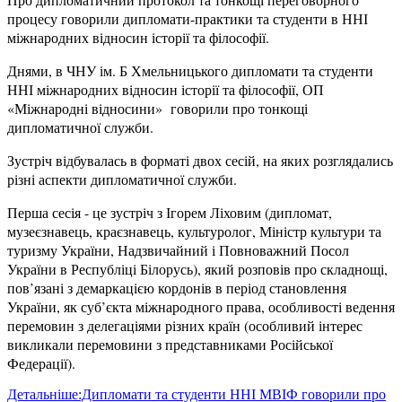
процесу говорили дипломати-практики та студенти в ННІ
міжнародних відносин історії та філософії.
Днями, в ЧНУ ім. Б Хмельницького дипломати та студенти
ННІ міжнародних відносин історії та філософії, ОП
«Міжнародні відносини» говорили про тонкощі
дипломатичної служби.
Зустріч відбувалась в форматі двох сесій, на яких розглядались
різні аспекти дипломатичної служби.
Перша сесія - це зустріч з Ігорем Ліховим (дипломат,
музеєзнавець, краєзнавець, культуролог, Міністр культури та
туризму України, Надзвичайний і Повноважний Посол
України в Республіці Білорусь), який розповів про складнощі,
пов’язані з демаркацією кордонів в період становлення
України, як суб’єкта міжнародного права, особливості ведення
перемовин з делегаціями різних країн (особливий інтерес
викликали перемовини з представниками Російської
Федерації).
Детальніше:Дипломати та студенти ННІ МВІФ говорили про