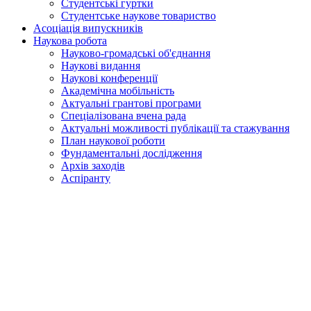
Студентські гуртки
Студентське наукове товариство
Асоціація випускників
Наукова робота
Науково-громадські об'єднання
Наукові видання
Наукові конференції
Академічна мобільність
Актуальні грантові програми
Спеціалізована вчена рада
Актуальні можливості публікації та стажування
План наукової роботи
Фундаментальні дослідження
Архів заходів
Аспіранту