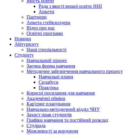
Якість освіти
Рада з якості вищої освіти ННІ
Анкети
Партнери
Анкета стейкхолдера
Відео про нас
Освітні програми
Hовини
Абітурієнту
Наші спеціальності
Студенту
Навчальний процес
Заочна форма навчання
Методичне забезпечення навчального процесу
Навчальні плани
Силабуси
Практика
Корисні посилання для навчання
Академічні обміни
Кар'єрне планування
Навчально-методичний відділ ЧНУ
Захист прав студентів
Графіки навчання та постійний розклад
Студрада
Можливості за кордоном