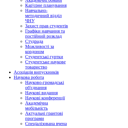
Академічні обміни
Кар'єрне планування
Навчально-
методичний відділ
ЧНУ
Захист прав студентів
Графіки навчання та
постійний розклад
Студрада
Можливості за
кордоном
Студентські гуртки
Студентське наукове
товариство
Асоціація випускників
Наукова робота
Науково-громадські
об'єднання
Наукові видання
Наукові конференції
Академічна
мобільність
Актуальні грантові
програми
Спеціалізована вчена