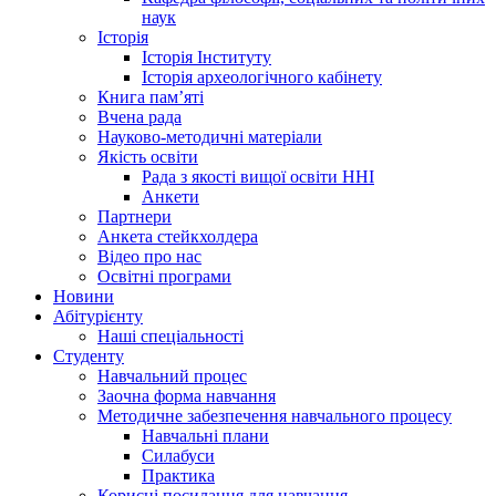
наук
Історія
Історія Інституту
Історія археологічного кабінету
Книга памʼяті
Вчена рада
Науково-методичні матеріали
Якість освіти
Рада з якості вищої освіти ННІ
Анкети
Партнери
Анкета стейкхолдера
Відео про нас
Освітні програми
Hовини
Абітурієнту
Наші спеціальності
Студенту
Навчальний процес
Заочна форма навчання
Методичне забезпечення навчального процесу
Навчальні плани
Силабуси
Практика
Корисні посилання для навчання