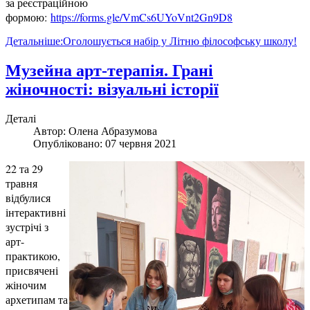
за реєстраційною
формою:
https://forms.gle/VmCs6UYoVnt2Gn9D8
Детальніше:Оголошується набір у Літню філософську школу!
Музейна арт-терапія. Грані
жіночності: візуальні історії
Деталі
Автор:
Олена Абразумова
Опубліковано: 07 червня 2021
22 та 29
травня
відбулися
інтерактивні
зустрічі з
арт-
практикою,
присвячені
жіночим
архетипам та