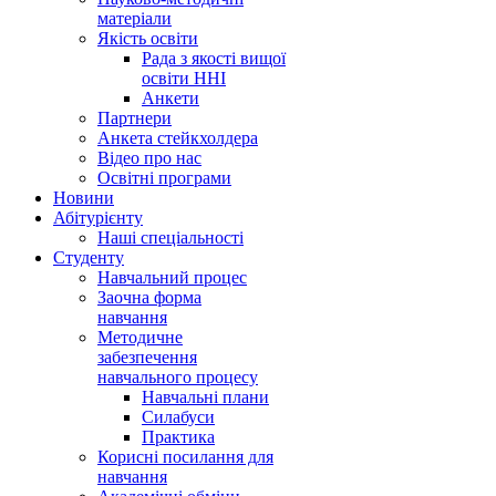
матеріали
Якість освіти
Рада з якості вищої
освіти ННІ
Анкети
Партнери
Анкета стейкхолдера
Відео про нас
Освітні програми
Hовини
Абітурієнту
Наші спеціальності
Студенту
Навчальний процес
Заочна форма
навчання
Методичне
забезпечення
навчального процесу
Навчальні плани
Силабуси
Практика
Корисні посилання для
навчання