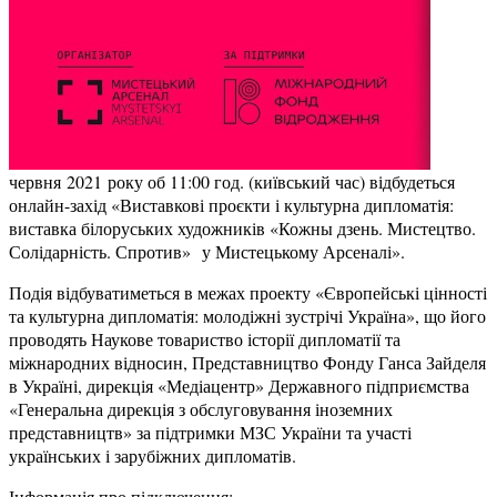
червня 2021 року об 11:00 год. (київський час) відбудеться
онлайн-захід «Виставкові проєкти і культурна дипломатія:
виставка білоруських художників «Кожны дзень. Мистецтво.
Солідарність. Спротив» у Мистецькому Арсеналі».
Подія відбуватиметься в межах проекту «Європейські цінності
та культурна дипломатія: молодіжні зустрічі Україна», що його
проводять Наукове товариство історії дипломатії та
міжнародних відносин, Представництво Фонду Ганса Зайделя
в Україні, дирекція «Медіацентр» Державного підприємства
«Генеральна дирекція з обслуговування іноземних
представництв» за підтримки МЗС України та участі
українських і зарубіжних дипломатів.
Інформація про підключення: