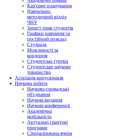
Академічні обміни
Кар'єрне планування
Навчально-
методичний відділ
ЧНУ
Захист прав студентів
Графіки навчання та
постійний розклад
Студрада
Можливості за
кордоном
Студентські гуртки
Студентське наукове
товариство
Асоціація випускників
Наукова робота
Науково-громадські
об'єднання
Наукові видання
Наукові конференції
Академічна
мобільність
Актуальні грантові
програми
Спеціалізована вчена