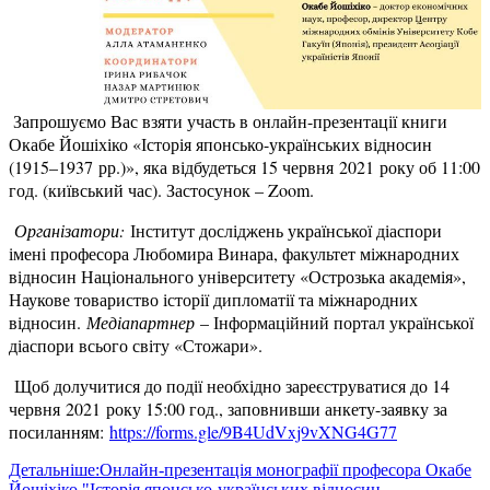
Запрошуємо Вас взяти участь в онлайн-презентації книги
Окабе Йошіхіко «Історія японсько-українських відносин
(1915–1937 рр.)», яка відбудеться 15 червня 2021 року об 11:00
год. (київський час). Застосунок – Zoom.
Організатори:
Інститут досліджень української діаспори
імені професора Любомира Винара, факультет міжнародних
відносин Національного університету «Острозька академія»,
Наукове товариство історії дипломатії та міжнародних
відносин.
Медіапартнер
– Інформаційний портал української
діаспори всього світу «Стожари».
Щоб долучитися до події необхідно зареєструватися до 14
червня 2021 року 15:00 год., заповнивши анкету-заявку за
посиланням:
https://forms.gle/9B4UdVxj9vXNG4G77
Детальніше:Онлайн-презентація монографії професора Окабе
Йошіхіко "Історія японсько-українських відносин...