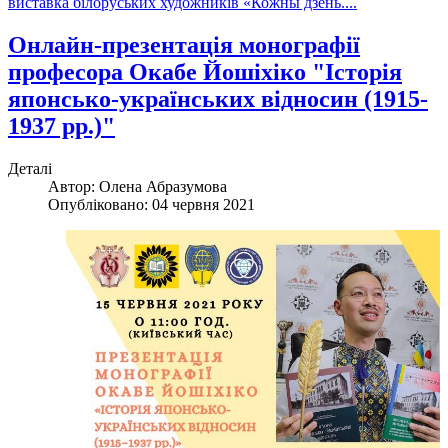
виставка білоруських художників «Кожны дзень....
Онлайн-презентація монографії
професора Окабе Йошіхіко "Історія
японсько-українських відносин (1915-
1937 рр.)"
Деталі
Автор:
Олена Абразумова
Опубліковано: 04 червня 2021