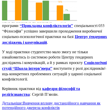
“Прикладна конфліктологія”
програми
спеціальності 033
“Філософія” успішно завершили проходження виробничої
Центру ґендерних
соціально-психологічної практики на базі
досліджень і комунікацій
.
У ході практики студентство мало змогу не тільки
ознайомитись із системою роботи Центру ґендерних
Соціологічні
досліджень і комунікацій, а й у рамках проєкту
студіі “Школа інтерв’юера”
виступити у ролі дослідників/-
иць конкретних проблемних ситуацій у царині соціальної
конфліктології.
кафедри філософії та
Керівник практики від
релігієзнавства
: Сергій П’янзін.
Детальніше:Вивчення впливу дистанційного навчання як
потенційного джерела конфліктів