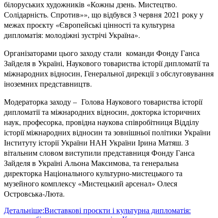
білоруських художників «Кожны дзень. Мистецтво.
Солідарність. Спротив»», що відбувся 3 червня 2021 року у
межах проєкту «Європейські цінності та культурна
дипломатія: молодіжні зустрічі Україна».
Організаторами цього заходу стали команди Фонду Ганса
Зайделя в Україні, Наукового товариства історії дипломатії та
міжнародних відносин, Генеральної дирекції з обслуговування
іноземних представництв.
Модераторка заходу – Голова Наукового товариства історії
дипломатії та міжнародних відносин, докторка історичних
наук, професорка, провідна наукова співробітниця Відділу
історії міжнародних відносин та зовнішньої політики України
Інституту історії України НАН України Ірина Матяш. З
вітальним словом виступили представниця Фонду Ганса
Зайделя в Україні Альона Максимова, та генеральна
директорка Національного культурно-мистецького та
музейного комплексу «Мистецький арсенал» Олеся
Островська-Люта.
Детальніше:Виставкові проєкти і культурна дипломатія: