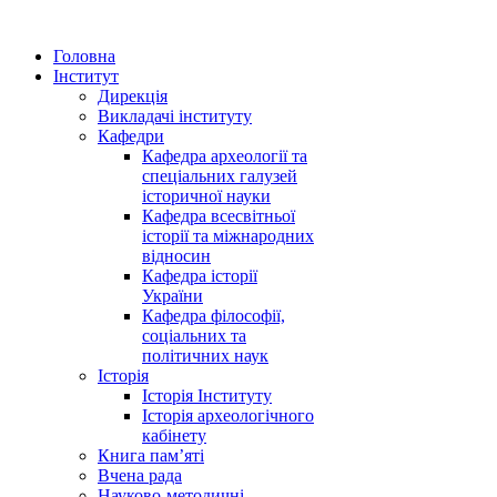
Головна
Інститут
Дирекція
Викладачі інституту
Кафедри
Кафедра археології та
спеціальних галузей
історичної науки
Кафедра всесвітньої
історії та міжнародних
відносин
Кафедра історії
України
Кафедра філософії,
соціальних та
політичних наук
Історія
Історія Інституту
Історія археологічного
кабінету
Книга памʼяті
Вчена рада
Науково-методичні