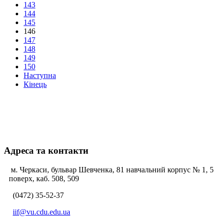
143
144
145
146
147
148
149
150
Наступна
Кінець
Адреса та контакти
м. Черкаси, бульвар Шевченка, 81 навчальний корпус № 1, 5
поверх, каб. 508, 509
(0472) 35-52-37
iif@vu.cdu.edu.ua