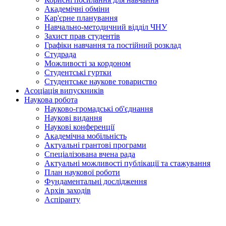
Академічні обміни
Кар'єрне планування
Навчально-методичний відділ ЧНУ
Захист прав студентів
Графіки навчання та постійний розклад
Студрада
Можливості за кордоном
Студентські гуртки
Студентське наукове товариство
Асоціація випускників
Наукова робота
Науково-громадські об'єднання
Наукові видання
Наукові конференції
Академічна мобільність
Актуальні грантові програми
Спеціалізована вчена рада
Актуальні можливості публікації та стажування
План наукової роботи
Фундаментальні дослідження
Архів заходів
Аспіранту