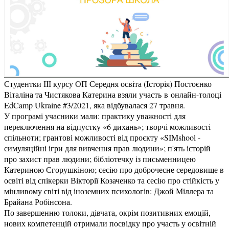
Студентки ІІІ курсу ОП Середня освіта (Історія) Постоєнко
Віталіна та Чистякова Катерина взяли участь в онлайн-толоці
EdCamp Ukraine #3/2021, яка відбувалася 27 травня.
У програмі учасники мали: практику уважності для
переключення на відпустку «6 дихань»; творчі можливості
спільноти; грантові можливості від проєкту «SIMshool -
симуляційні ігри для вивчення прав людини»; п'ять історій
про захист прав людини; бібліотечку із письменницею
Катериною Єгорушкіною; сесію про доброчесне середовище в
освіті від спікерки Вікторії Козаченко та сесію про стійкість у
мінливому світі від іноземних психологів: Джой Міллера та
Брайана Робінсона.
По завершенню толоки, дівчата, окрім позитивних емоцій,
нових компетенцій отримали посвідку про участь у освітній