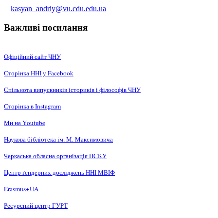
kasyan_andriy@vu.cdu.edu.ua
Важливі посилання
Офіційний сайт ЧНУ
Сторінка ННІ у Facebook
Спільнота випускників істориків і філософів ЧНУ
Сторінка в Instagram
Ми на Youtube
Наукова бібліотека ім. М. Максимовича
Черкаська обласна організація НCКУ
Центр ґендерних досліджень ННІ МВІФ
Erasmus+UA
Ресурсний центр ГУРТ