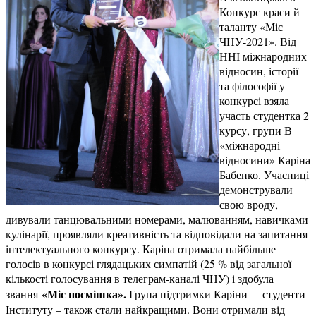
Конкурс краси й
таланту «Міс
ЧНУ-2021». Від
ННІ міжнародних
відносин, історії
та філософії у
конкурсі взяла
участь студентка 2
курсу, групи В
«міжнародні
відносини» Каріна
Бабенко. Учасниці
демонстрували
свою вроду,
дивували танцювальними номерами, малюванням, навичками
кулінарії, проявляли креативність та відповідали на запитання
інтелектуального конкурсу. Каріна отримала найбільше
голосів в конкурсі глядацьких симпатій (25 % від загальної
кількості голосування в телеграм-каналі ЧНУ) і здобула
«Міс посмішка».
звання
Група підтримки Каріни – студенти
Інституту – також стали найкращими. Вони отримали від