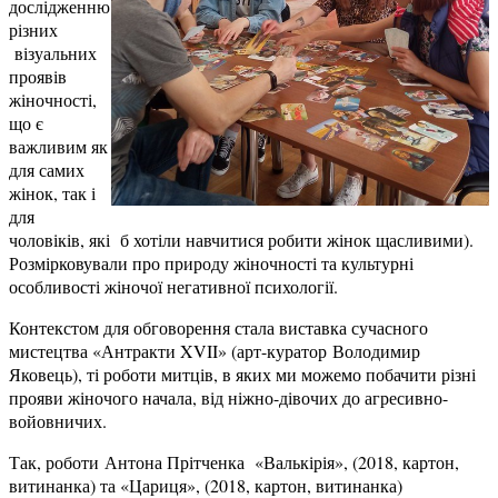
дослідженню
різних
візуальних
проявів
жіночності,
що є
важливим як
для самих
жінок, так і
для
чоловіків, які б хотіли навчитися робити жінок щасливими).
Розмірковували про природу жіночності та культурні
особливості жіночої негативної психології.
Контекстом для обговорення стала виставка сучасного
мистецтва «Антракти XVII» (арт-куратор Володимир
Яковець), ті роботи митців, в яких ми можемо побачити різні
прояви жіночого начала, від ніжно-дівочих до агресивно-
войовничих.
Так, роботи Антона Прітченка «Валькірія», (2018, картон,
витинанка) та «Цариця», (2018, картон, витинанка)