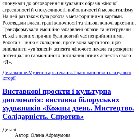
спонукали до обговорення візуальних образів жіночої
агресивності й спокусливості, войовничості й меркантилізму.
На цей раз також була робота з метафоричними картами.
Розглядали власні грані жіночності та тіньові жіночі архетипи.
Трансформували емоційно забарвлені образи та інтегрували
ті, які з певних причин були довгий час неприйнятними.
Робота з Тінню є складною, проте вона варта того, щоб
вивільнити «ув’язнені» аспекти жіночого начала та розкрити
потенціал до гармонійного поєднання різних аспектів свого
«Я».
Детальніше:Музейна арт-терапія. Грані жіночності: візуальні
історії
Виставкові проєкти і культурна
дипломатія: виставка білоруських
художників «Кожны дзень. Мистецтво.
Солідарність. Спротив»
Деталі
Автор:
Олена Абразумова