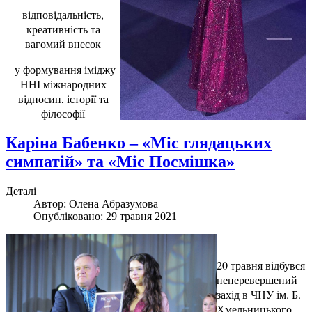
відповідальність,
креативність та
вагомий внесок
у формування іміджу
ННІ міжнародних
відносин, історії та
філософії
Каріна Бабенко – «Міс глядацьких
симпатій» та «Міс Посмішка»
Деталі
Автор:
Олена Абразумова
Опубліковано: 29 травня 2021
20 травня відбувся
неперевершений
захід в ЧНУ ім. Б.
Хмельницького –