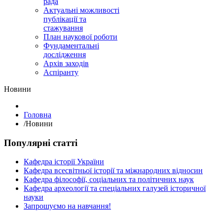
рада
Актуальні можливості
публікації та
стажування
План наукової роботи
Фундаментальні
дослідження
Архів заходів
Аспіранту
Hовини
Головна
/
Hовини
Популярні статті
Кафедра історії України
Кафедра всесвітньої історії та міжнародних відносин
Кафедра філософії, соціальних та політичних наук
Кафедра археології та спеціальних галузей історичної
науки
Запрошуємо на навчання!