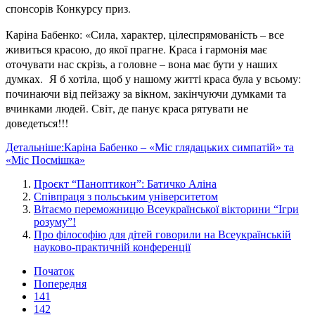
спонсорів Конкурсу приз.
Каріна Бабенко: «Сила, характер, цілеспрямованість – все
живиться красою, до якої прагне. Краса і гармонія має
оточувати нас скрізь, а головне – вона має бути у наших
думках. Я б хотіла, щоб у нашому житті краса була у всьому:
починаючи від пейзажу за вікном, закінчуючи думками та
вчинками людей. Світ, де панує краса рятувати не
доведеться!!!
Детальніше:Каріна Бабенко – «Міс глядацьких симпатій» та
«Міс Посмішка»
Проєкт “Паноптикон”: Батичко Аліна
Співпраця з польським університетом
Вітаємо переможницю Всеукраїнської вікторини “Ігри
розуму”!
Про філософію для дітей говорили на Всеукраїнській
науково-практичній конференції
Початок
Попередня
141
142