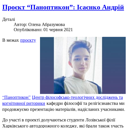
Проєкт “Паноптикон”: Ісаєнко Андрій
Деталі
Автор:
Олена Абразумова
Опубліковано: 01 червня 2021
В межах
проєкту
“Паноптикон”
Центр філософсько-теологічних досліджень та
когнітивної риторики
кафедри філософії та релігієзнавства ми
продовжуємо презентацію матеріалів, надісланих учасниками.
До участі в проекті долучаються студенти Лозівської філії
Харківського автодорожного коледжу, які брали також участь