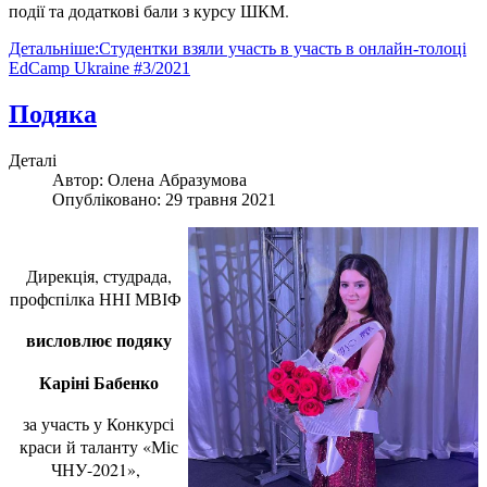
події та додаткові бали з курсу ШКМ.
Детальніше:Студентки взяли участь в участь в онлайн-толоці
EdCamp Ukraine #3/2021
Подяка
Деталі
Автор:
Олена Абразумова
Опубліковано: 29 травня 2021
Дирекція, студрада,
профспілка ННІ МВІФ
висловлює подяку
Каріні Бабенко
за участь у Конкурсі
краси й таланту «Міс
ЧНУ-2021»,