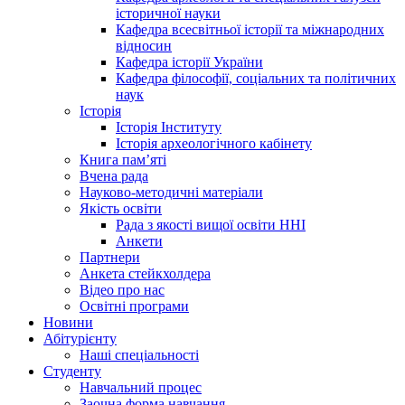
історичної науки
Кафедра всесвітньої історії та міжнародних
відносин
Кафедра історії України
Кафедра філософії, соціальних та політичних
наук
Історія
Історія Інституту
Історія археологічного кабінету
Книга памʼяті
Вчена рада
Науково-методичні матеріали
Якість освіти
Рада з якості вищої освіти ННІ
Анкети
Партнери
Анкета стейкхолдера
Відео про нас
Освітні програми
Hовини
Абітурієнту
Наші спеціальності
Студенту
Навчальний процес
Заочна форма навчання