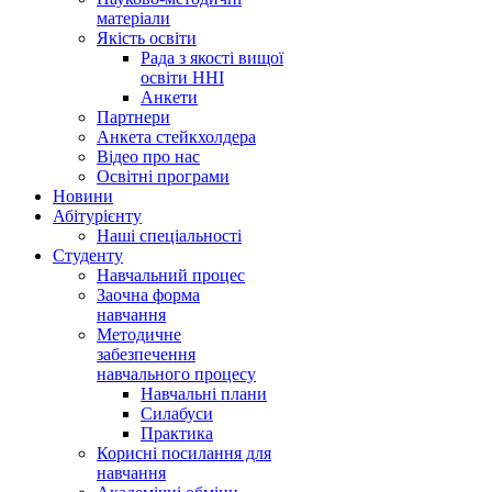
матеріали
Якість освіти
Рада з якості вищої
освіти ННІ
Анкети
Партнери
Анкета стейкхолдера
Відео про нас
Освітні програми
Hовини
Абітурієнту
Наші спеціальності
Студенту
Навчальний процес
Заочна форма
навчання
Методичне
забезпечення
навчального процесу
Навчальні плани
Силабуси
Практика
Корисні посилання для
навчання