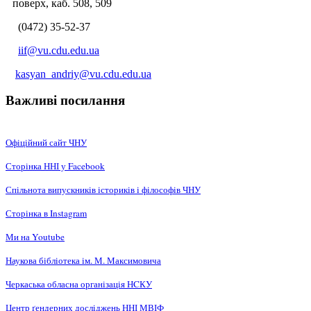
поверх, каб. 508, 509
(0472) 35-52-37
iif@vu.cdu.edu.ua
kasyan_andriy@vu.cdu.edu.ua
Важливі посилання
Офіційний сайт ЧНУ
Сторінка ННІ у Facebook
Спільнота випускників істориків і філософів ЧНУ
Сторінка в Instagram
Ми на Youtube
Наукова бібліотека ім. М. Максимовича
Черкаська обласна організація НCКУ
Центр ґендерних досліджень ННІ МВІФ