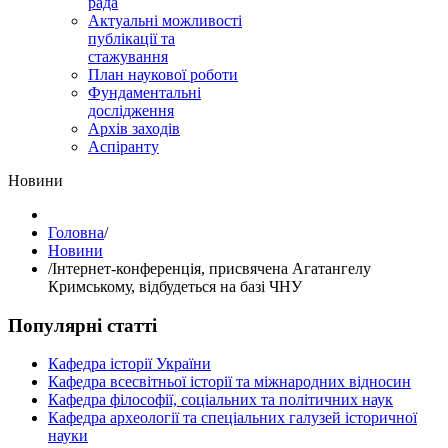
рада
Актуальні можливості
публікації та
стажування
План наукової роботи
Фундаментальні
дослідження
Архів заходів
Аспіранту
Hовини
Головна
/
Hовини
/
Інтернет-конференція, присвячена Агатангелу
Кримському, відбудеться на базі ЧНУ
Популярні статті
Кафедра історії України
Кафедра всесвітньої історії та міжнародних відносин
Кафедра філософії, соціальних та політичних наук
Кафедра археології та спеціальних галузей історичної
науки