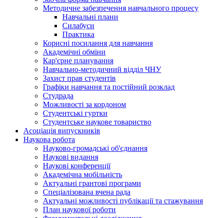
Методичне забезпечення навчального процесу
Навчальні плани
Силабуси
Практика
Корисні посилання для навчання
Академічні обміни
Кар'єрне планування
Навчально-методичний відділ ЧНУ
Захист прав студентів
Графіки навчання та постійний розклад
Студрада
Можливості за кордоном
Студентські гуртки
Студентське наукове товариство
Асоціація випускників
Наукова робота
Науково-громадські об'єднання
Наукові видання
Наукові конференції
Академічна мобільність
Актуальні грантові програми
Спеціалізована вчена рада
Актуальні можливості публікації та стажування
План наукової роботи