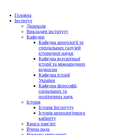
Головна
Інститут
Дирекція
Викладачі інституту
Кафедри
Кафедра археології та
спеціальних галузей
історичної науки
Кафедра всесвітньої
історії та міжнародних
відносин
Кафедра історії
України
Кафедра філософії,
соціальних та
політичних наук
Історія
Історія Інституту
Історія археологічного
кабінету
Книга памʼяті
Вчена рада
Науково-методичні