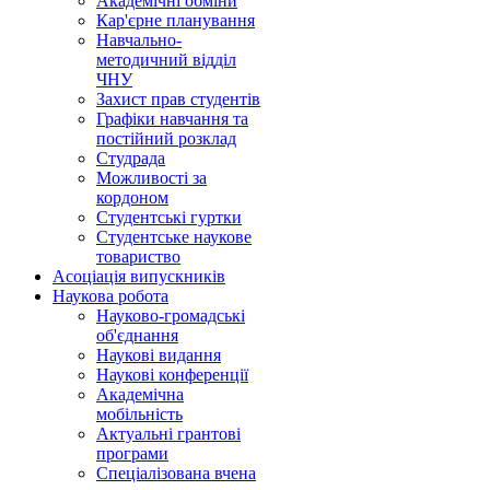
Академічні обміни
Кар'єрне планування
Навчально-
методичний відділ
ЧНУ
Захист прав студентів
Графіки навчання та
постійний розклад
Студрада
Можливості за
кордоном
Студентські гуртки
Студентське наукове
товариство
Асоціація випускників
Наукова робота
Науково-громадські
об'єднання
Наукові видання
Наукові конференції
Академічна
мобільність
Актуальні грантові
програми
Спеціалізована вчена