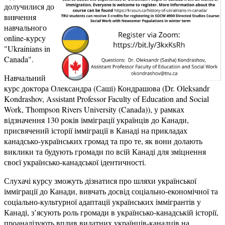
долучилися до
вивчення
навчального
online-курсу
"Ukrainians in
Canada".
Навчальний
курс доктора Олександра (Саші) Кондрашова (Dr. Oleksandr
Kondrashov, Assistant Professor Faculty of Education and Social
Work, Thompson Rivers University (Canada)), у рамках
відзначення 130 років імміграції українців до Канади,
присвячений історії імміграції в Канаді на прикладах
канадсько-українських громад та про те, як вони долають
виклики та будують громади по всій Канаді для зміцнення
своєї українсько-канадської ідентичності.
Слухачі курсу зможуть дізнатися про шляхи української
імміграції до Канади, вивчать досвід соціально-економічної та
соціально-культурної адаптації українських іммігрантів у
Канаді, з’ясують роль громади в українсько-канадській історії,
проаналізують вплив видатних українців-канадців на