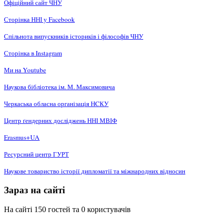
Офіційний сайт ЧНУ
Сторінка ННІ у Facebook
Спільнота випускників істориків і філософів ЧНУ
Сторінка в Instagram
Ми на Youtube
Наукова бібліотека ім. М. Максимовича
Черкаська обласна організація НCКУ
Центр ґендерних досліджень ННІ МВІФ
Erasmus+UA
Ресурсний центр ГУРТ
Наукове товариство історії дипломатії та міжнародних відносин
Зараз на сайті
На сайті 150 гостей та 0 користувачів