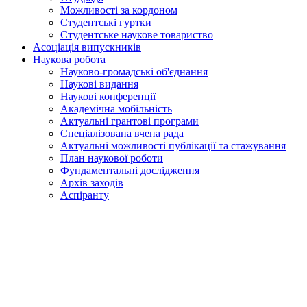
Можливості за кордоном
Студентські гуртки
Студентське наукове товариство
Асоціація випускників
Наукова робота
Науково-громадські об'єднання
Наукові видання
Наукові конференції
Академічна мобільність
Актуальні грантові програми
Спеціалізована вчена рада
Актуальні можливості публікації та стажування
План наукової роботи
Фундаментальні дослідження
Архів заходів
Аспіранту