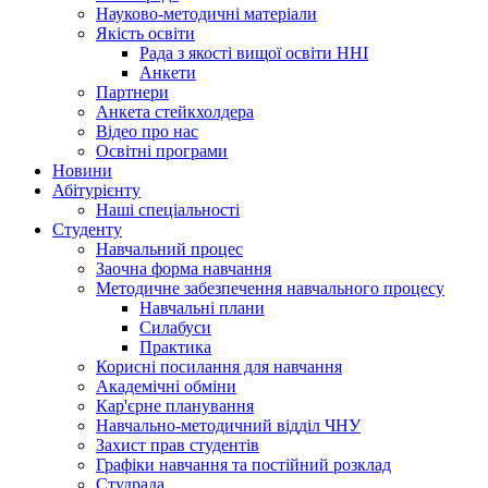
Науково-методичні матеріали
Якість освіти
Рада з якості вищої освіти ННІ
Анкети
Партнери
Анкета стейкхолдера
Відео про нас
Освітні програми
Hовини
Абітурієнту
Наші спеціальності
Студенту
Навчальний процес
Заочна форма навчання
Методичне забезпечення навчального процесу
Навчальні плани
Силабуси
Практика
Корисні посилання для навчання
Академічні обміни
Кар'єрне планування
Навчально-методичний відділ ЧНУ
Захист прав студентів
Графіки навчання та постійний розклад
Студрада