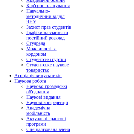
Академічні обміни
Кар'єрне планування
Навчально-
методичний відділ
ЧНУ
Захист прав студентів
Графіки навчання та
постійний розклад
Студрада
Можливості за
кордоном
Студентські гуртки
Студентське наукове
товариство
Асоціація випускників
Наукова робота
Науково-громадські
об'єднання
Наукові видання
Наукові конференції
Академічна
мобільність
Актуальні грантові
програми
Спеціалізована вчена