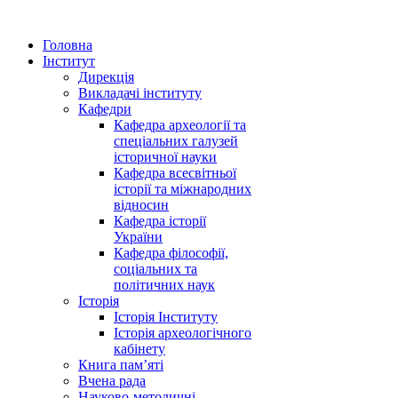
Головна
Інститут
Дирекція
Викладачі інституту
Кафедри
Кафедра археології та
спеціальних галузей
історичної науки
Кафедра всесвітньої
історії та міжнародних
відносин
Кафедра історії
України
Кафедра філософії,
соціальних та
політичних наук
Історія
Історія Інституту
Історія археологічного
кабінету
Книга памʼяті
Вчена рада
Науково-методичні