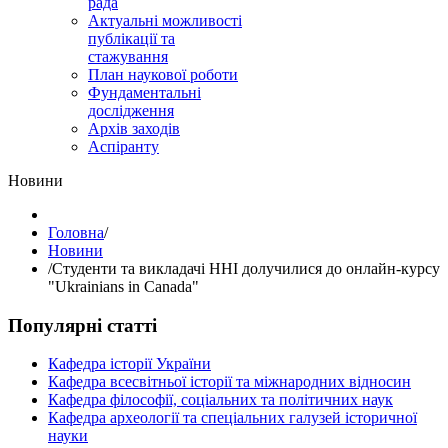
рада
Актуальні можливості
публікації та
стажування
План наукової роботи
Фундаментальні
дослідження
Архів заходів
Аспіранту
Hовини
Головна
/
Hовини
/
Студенти та викладачі ННІ долучилися до онлайн-курсу
"Ukrainians in Canada"
Популярні статті
Кафедра історії України
Кафедра всесвітньої історії та міжнародних відносин
Кафедра філософії, соціальних та політичних наук
Кафедра археології та спеціальних галузей історичної
науки