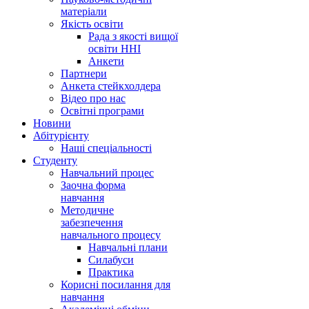
матеріали
Якість освіти
Рада з якості вищої
освіти ННІ
Анкети
Партнери
Анкета стейкхолдера
Відео про нас
Освітні програми
Hовини
Абітурієнту
Наші спеціальності
Студенту
Навчальний процес
Заочна форма
навчання
Методичне
забезпечення
навчального процесу
Навчальні плани
Силабуси
Практика
Корисні посилання для
навчання