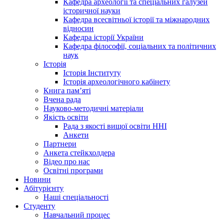
Кафедра археології та спеціальних галузей
історичної науки
Кафедра всесвітньої історії та міжнародних
відносин
Кафедра історії України
Кафедра філософії, соціальних та політичних
наук
Історія
Історія Інституту
Історія археологічного кабінету
Книга памʼяті
Вчена рада
Науково-методичні матеріали
Якість освіти
Рада з якості вищої освіти ННІ
Анкети
Партнери
Анкета стейкхолдера
Відео про нас
Освітні програми
Hовини
Абітурієнту
Наші спеціальності
Студенту
Навчальний процес