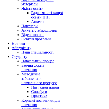
матеріали
Якість освіти
Рада з якості вищої
освіти ННІ
Анкети
Партнери
Анкета стейкхолдера
Відео про нас
Освітні програми
Hовини
Абітурієнту
Наші спеціальності
Студенту
Навчальний процес
Заочна форма
навчання
Методичне
забезпечення
навчального процесу
Навчальні плани
Силабуси
Практика
Корисні посилання для
навчання