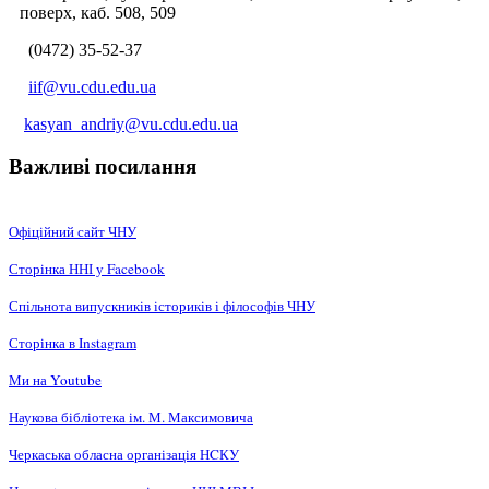
поверх, каб. 508, 509
(0472) 35-52-37
iif@vu.cdu.edu.ua
kasyan_andriy@vu.cdu.edu.ua
Важливі посилання
Офіційний сайт ЧНУ
Сторінка ННІ у Facebook
Спільнота випускників істориків і філософів ЧНУ
Сторінка в Instagram
Ми на Youtube
Наукова бібліотека ім. М. Максимовича
Черкаська обласна організація НCКУ