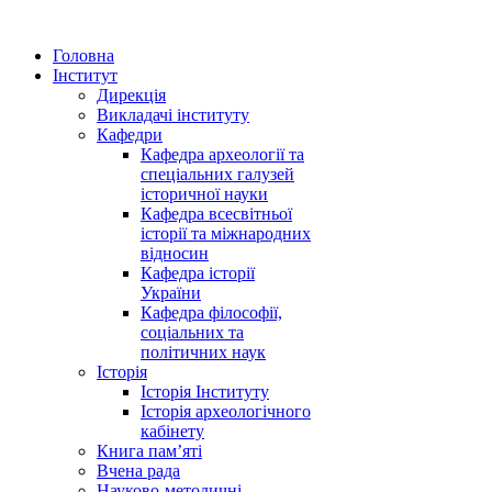
Головна
Інститут
Дирекція
Викладачі інституту
Кафедри
Кафедра археології та
спеціальних галузей
історичної науки
Кафедра всесвітньої
історії та міжнародних
відносин
Кафедра історії
України
Кафедра філософії,
соціальних та
політичних наук
Історія
Історія Інституту
Історія археологічного
кабінету
Книга памʼяті
Вчена рада
Науково-методичні