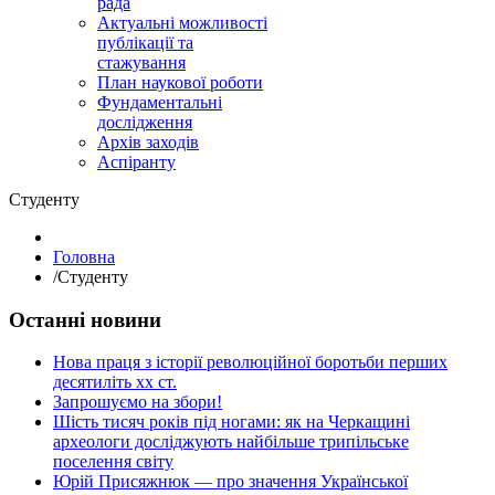
рада
Актуальні можливості
публікації та
стажування
План наукової роботи
Фундаментальні
дослідження
Архів заходів
Аспіранту
Студенту
Головна
/
Студенту
Останні новини
Нова праця з історії революційної боротьби перших
десятиліть хх ст.
Запрошуємо на збори!
Шість тисяч років під ногами: як на Черкащині
археологи досліджують найбільше трипільське
поселення світу
Юрій Присяжнюк — про значення Української