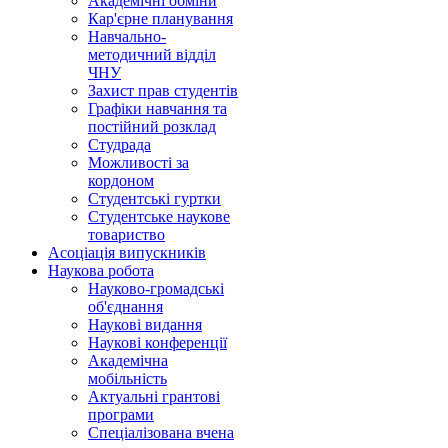
Академічні обміни
Кар'єрне планування
Навчально-
методичний відділ
ЧНУ
Захист прав студентів
Графіки навчання та
постійний розклад
Студрада
Можливості за
кордоном
Студентські гуртки
Студентське наукове
товариство
Асоціація випускників
Наукова робота
Науково-громадські
об'єднання
Наукові видання
Наукові конференції
Академічна
мобільність
Актуальні грантові
програми
Спеціалізована вчена