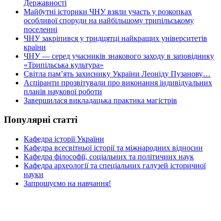
Державності
Майбутні історики ЧНУ взяли участь у розкопках
особливої споруди на найбільшому трипільському
поселенні
ЧНУ закріпився у тридцятці найкращих університетів
країни
ЧНУ — серед учасників знакового заходу в заповіднику
«Трипільська культура»
Світла пам’ять захиснику України Леоніду Пузанову…
Аспіранти прозвітували про виконання індивідуальних
планів наукової роботи
Завершилася викладацька практика магістрів
Популярні статті
Кафедра історії України
Кафедра всесвітньої історії та міжнародних відносин
Кафедра філософії, соціальних та політичних наук
Кафедра археології та спеціальних галузей історичної
науки
Запрошуємо на навчання!