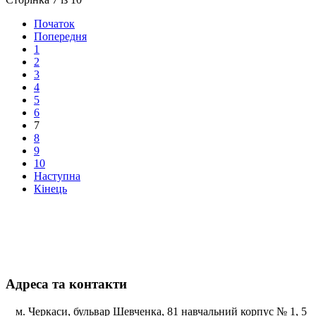
Початок
Попередня
1
2
3
4
5
6
7
8
9
10
Наступна
Кінець
Адреса та контакти
м. Черкаси, бульвар Шевченка, 81 навчальний корпус № 1, 5