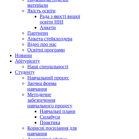
матеріали
Якість освіти
Рада з якості вищої
освіти ННІ
Анкети
Партнери
Анкета стейкхолдера
Відео про нас
Освітні програми
Hовини
Абітурієнту
Наші спеціальності
Студенту
Навчальний процес
Заочна форма
навчання
Методичне
забезпечення
навчального процесу
Навчальні плани
Силабуси
Практика
Корисні посилання для
навчання