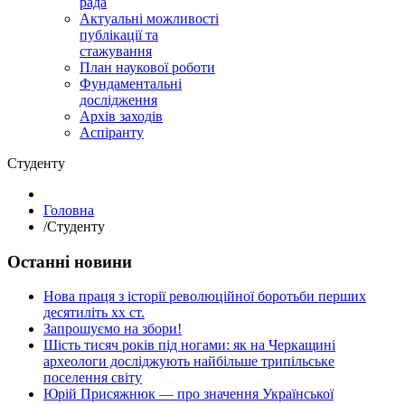
рада
Актуальні можливості
публікації та
стажування
План наукової роботи
Фундаментальні
дослідження
Архів заходів
Аспіранту
Студенту
Головна
/
Студенту
Останні новини
Нова праця з історії революційної боротьби перших
десятиліть хх ст.
Запрошуємо на збори!
Шість тисяч років під ногами: як на Черкащині
археологи досліджують найбільше трипільське
поселення світу
Юрій Присяжнюк — про значення Української