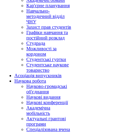
Академічні обміни
Кар'єрне планування
Навчально-
методичний відділ
ЧНУ
Захист прав студентів
Графіки навчання та
постійний розклад
Студрада
Можливості за
кордоном
Студентські гуртки
Студентське наукове
товариство
Асоціація випускників
Наукова робота
Науково-громадські
об'єднання
Наукові видання
Наукові конференції
Академічна
мобільність
Актуальні грантові
програми
Спеціалізована вчена