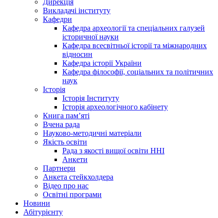
Дирекція
Викладачі інституту
Кафедри
Кафедра археології та спеціальних галузей
історичної науки
Кафедра всесвітньої історії та міжнародних
відносин
Кафедра історії України
Кафедра філософії, соціальних та політичних
наук
Історія
Історія Інституту
Історія археологічного кабінету
Книга памʼяті
Вчена рада
Науково-методичні матеріали
Якість освіти
Рада з якості вищої освіти ННІ
Анкети
Партнери
Анкета стейкхолдера
Відео про нас
Освітні програми
Hовини
Абітурієнту