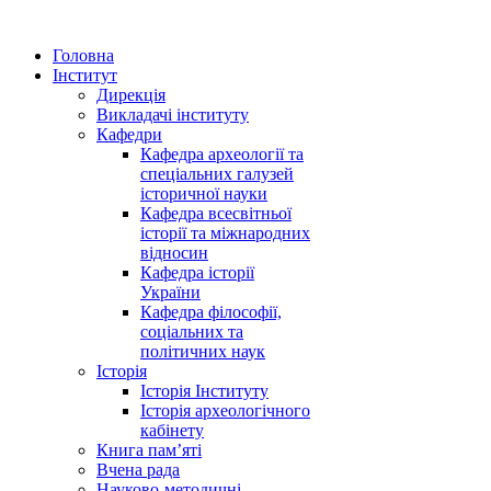
Головна
Інститут
Дирекція
Викладачі інституту
Кафедри
Кафедра археології та
спеціальних галузей
історичної науки
Кафедра всесвітньої
історії та міжнародних
відносин
Кафедра історії
України
Кафедра філософії,
соціальних та
політичних наук
Історія
Історія Інституту
Історія археологічного
кабінету
Книга памʼяті
Вчена рада
Науково-методичні