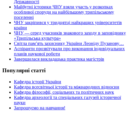
Державності
Майбутні історики ЧНУ взяли участь у розкопках
особливої споруди на найбільшому трипільському
поселенні
ЧНУ закріпився у тридцятці найкращих університетів
країни
ЧНУ — серед учасників знакового заходу в заповіднику
«Трипільська культура»
Світла пам’ять захиснику України Леоніду Пузанову…
Аспіранти прозвітували про виконання індивідуальних
планів наукової роботи
Завершилася викладацька практика магістрів
Популярні статті
Кафедра історії України
Кафедра всесвітньої історії та міжнародних відносин
Кафедра філософії, соціальних та політичних наук
Кафедра археології та спеціальних галузей історичної
науки
Запрошуємо на навчання!