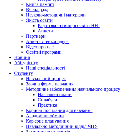
Книга памʼяті
Вчена рада
Науково-методичні матеріали
Якість освіти
Рада з якості вищої освіти ННІ
Анкети
Партнери
Анкета стейкхолдера
Відео про нас
Освітні програми
Hовини
Абітурієнту
Наші спеціальності
Студенту
Навчальний процес
Заочна форма навчання
Методичне забезпечення навчального процесу
Навчальні плани
Силабуси
Практика
Корисні посилання для навчання
Академічні обміни
Кар'єрне планування
Навчально-методичний відділ ЧНУ
Захист прав студентів