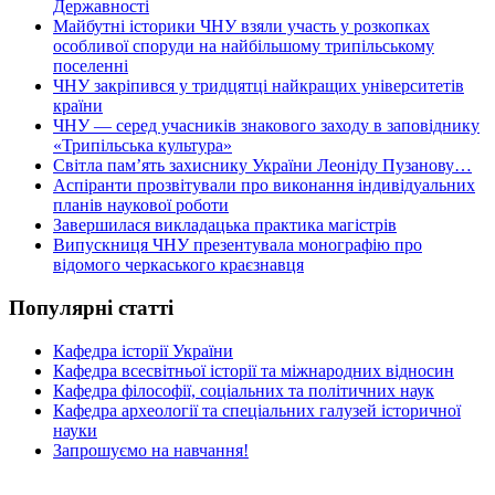
Державності
Майбутні історики ЧНУ взяли участь у розкопках
особливої споруди на найбільшому трипільському
поселенні
ЧНУ закріпився у тридцятці найкращих університетів
країни
ЧНУ — серед учасників знакового заходу в заповіднику
«Трипільська культура»
Світла пам’ять захиснику України Леоніду Пузанову…
Аспіранти прозвітували про виконання індивідуальних
планів наукової роботи
Завершилася викладацька практика магістрів
Випускниця ЧНУ презентувала монографію про
відомого черкаського краєзнавця
Популярні статті
Кафедра історії України
Кафедра всесвітньої історії та міжнародних відносин
Кафедра філософії, соціальних та політичних наук
Кафедра археології та спеціальних галузей історичної
науки
Запрошуємо на навчання!