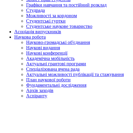
Графіки навчання та постійний розклад
Студрада
Можливості за кордоном
Студентські гуртки
Студентське наукове товариство
Асоціація випускників
Наукова робота
Науково-громадські об'єднання
Наукові видання
Наукові конференції
Академічна мобільність
Актуальні грантові програми
Спеціалізована вчена рада
Актуальні можливості публікації та стажування
План наукової роботи
Фундаментальні дослідження
Архів заходів
Аспіранту