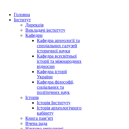
Головна
Інститут
Дирекція
Викладачі інституту
Кафедри
Кафедра археології та
спеціальних галузей
історичної науки
Кафедра всесвітньої
історії та міжнародних
відносин
Кафедра історії
України
Кафедра філософії,
соціальних та
політичних наук
Історія
Історія Інституту
Історія археологічного
кабінету
Книга памʼяті
Вчена рада
Науково-методичні