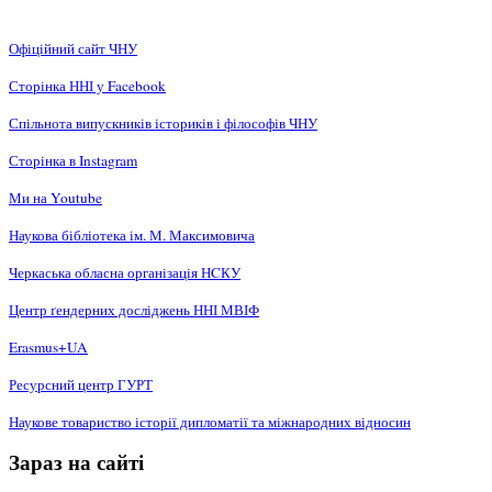
Офіційний сайт ЧНУ
Сторінка ННІ у Facebook
Спільнота випускників істориків і філософів ЧНУ
Сторінка в Instagram
Ми на Youtube
Наукова бібліотека ім. М. Максимовича
Черкаська обласна організація НCКУ
Центр ґендерних досліджень ННІ МВІФ
Erasmus+UA
Ресурсний центр ГУРТ
Наукове товариство історії дипломатії та міжнародних відносин
Зараз на сайті