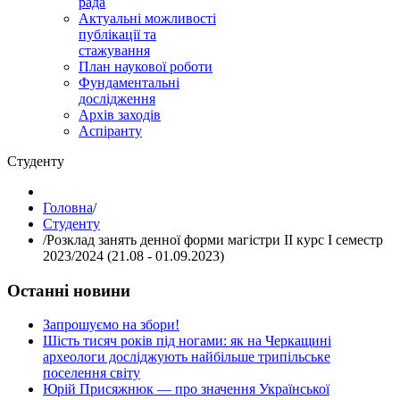
рада
Актуальні можливості
публікації та
стажування
План наукової роботи
Фундаментальні
дослідження
Архів заходів
Аспіранту
Студенту
Головна
/
Студенту
/
Розклад занять денної форми магістри ІІ курс І семестр
2023/2024 (21.08 - 01.09.2023)
Останні новини
Запрошуємо на збори!
Шість тисяч років під ногами: як на Черкащині
археологи досліджують найбільше трипільське
поселення світу
Юрій Присяжнюк — про значення Української