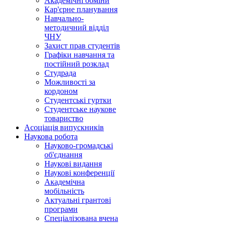
Академічні обміни
Кар'єрне планування
Навчально-
методичний відділ
ЧНУ
Захист прав студентів
Графіки навчання та
постійний розклад
Студрада
Можливості за
кордоном
Студентські гуртки
Студентське наукове
товариство
Асоціація випускників
Наукова робота
Науково-громадські
об'єднання
Наукові видання
Наукові конференції
Академічна
мобільність
Актуальні грантові
програми
Спеціалізована вчена