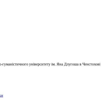
о-гуманістичного університету ім. Яна Длугоша в Ченстохові
ки