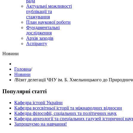
рада
Актуальні можливості
публікації та
стажування
План наукової роботи
Фундаментальні
дослідження
Архів заходів
Аспіранту
Hовини
Головна
/
Hовини
/
Візит делегації ЧНУ ім. Б. Хмельницького до Природнич
Популярні статті
Кафедра історії України
Кафедра всесвітньої історії та міжнародних відносин
Кафедра філософії, соціальних та політичних наук
Кафедра археології та спеціальних галузей історичної нау
Запрошуємо на навчання!