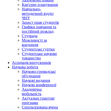
Академічні обміни
Кар'єрне планування
Навчально-
методичний відділ
ЧНУ
Захист прав студентів
Графіки навчання та
постійний розклад
Студрада
Можливості за
кордоном
Студентські гуртки
Студентське наукове
товариство
Асоціація випускників
Наукова робота
Науково-громадські
об'єднання
Наукові видання
Наукові конференції
Академічна
мобільність
Актуальні грантові
програми
Спеціалізована вчена