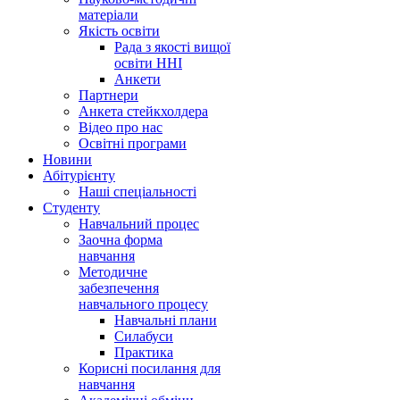
матеріали
Якість освіти
Рада з якості вищої
освіти ННІ
Анкети
Партнери
Анкета стейкхолдера
Відео про нас
Освітні програми
Hовини
Абітурієнту
Наші спеціальності
Студенту
Навчальний процес
Заочна форма
навчання
Методичне
забезпечення
навчального процесу
Навчальні плани
Силабуси
Практика
Корисні посилання для
навчання