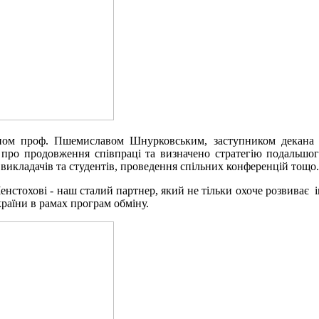
деканом проф. Пшемиславом Шнурковським, заступником декан
ро продовження співпраці та визначено стратегію подальшог
ня викладачів та студентів, проведення спільних конференцій тощо.
стохові - наш сталий партнер, який не тільки охоче розвиває і
країни в рамах програм обміну.