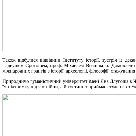
Також відбулися відвідини Інституту історії, зустріч із 
Тадеушем Срогошем, проф. Міхаелем Вознічкою. Домовлено п
міжнародних грантів з історії, археології, філософії, стажуван
Природничо-гуманістичний університет імені Яна Длугоша в Чен
їм підтримку під час війни, а й гостинно приймає студентів з У