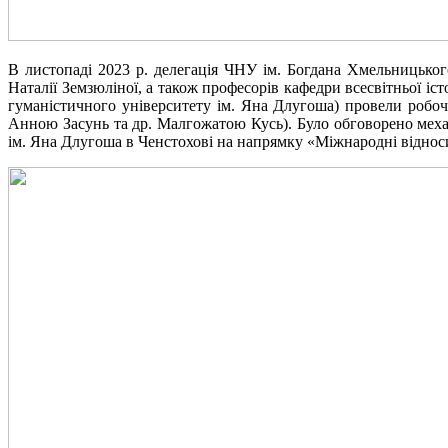
В листопаді 2023 р. делегація ЧНУ ім. Богдана Хмельницького
Наталії Земзюліної, а також професорів кафедри всесвітньої і
гуманістичного університету ім. Яна Длугоша) провели робочі
Анною Засунь та др. Малгожатою Кусь). Було обговорено мех
ім. Яна Длугоша в Ченстохові на напрямку «Міжнародні відноси