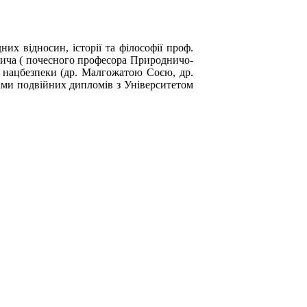
их відносин, історії та філософії проф.
евича ( почесного професора Природничо-
з нацбезпеки (др. Малгожатою Соєю, др.
ами подвійних дипломів з Університетом