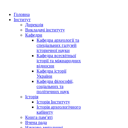
Головна
Інститут
Дирекція
Викладачі інституту
Кафедри
Кафедра археології та
спеціальних галузей
історичної науки
Кафедра всесвітньої
історії та міжнародних
відносин
Кафедра історії
України
Кафедра філософії,
соціальних та
політичних наук
Історія
Історія Інституту
Історія археологічного
кабінету
Книга памʼяті
Вчена рада
Науково-методичні