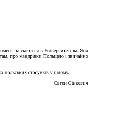
момент навчаються в Університеті ім. Яна
нтам, про мандрівки Польщею і звичайно
о-польських стосунків у цілому.
Євген Сінкевич