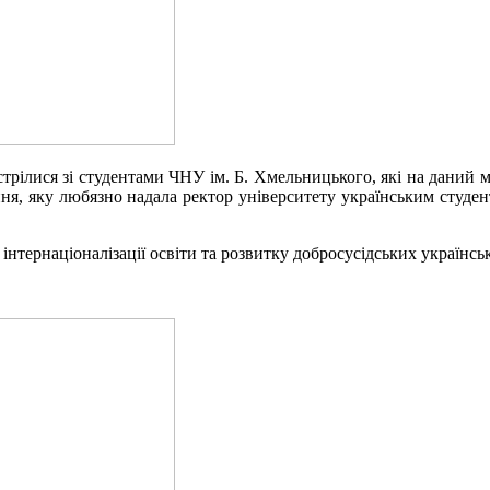
стрілися зі студентами ЧНУ ім. Б. Хмельницького, які на даний 
ня, яку любязно надала ректор університету українським студе
нтернаціоналізації освіти та розвитку добросусідських українськ