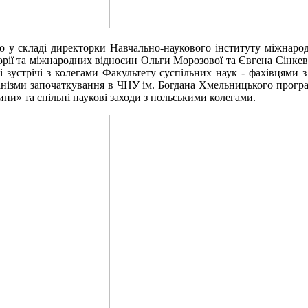
 у складі директорки Навчально-наукового інституту міжнародн
сторії та міжнародних відносин Ольги Морозової та Євгена Сінк
 зустрічі з колегами Факультету суспільних наук - фахівцями 
анізми започаткування в ЧНУ ім. Богдана Хмельницького прогр
ни» та спільні наукові заходи з польськими колегами.