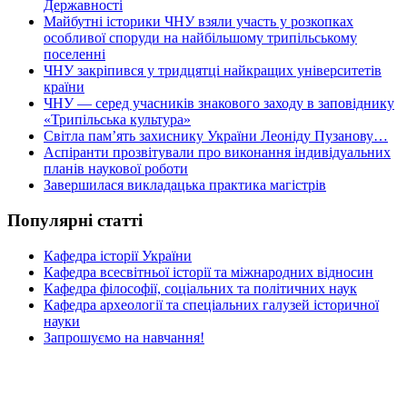
Державності
Майбутні історики ЧНУ взяли участь у розкопках
особливої споруди на найбільшому трипільському
поселенні
ЧНУ закріпився у тридцятці найкращих університетів
країни
ЧНУ — серед учасників знакового заходу в заповіднику
«Трипільська культура»
Світла пам’ять захиснику України Леоніду Пузанову…
Аспіранти прозвітували про виконання індивідуальних
планів наукової роботи
Завершилася викладацька практика магістрів
Популярні статті
Кафедра історії України
Кафедра всесвітньої історії та міжнародних відносин
Кафедра філософії, соціальних та політичних наук
Кафедра археології та спеціальних галузей історичної
науки
Запрошуємо на навчання!