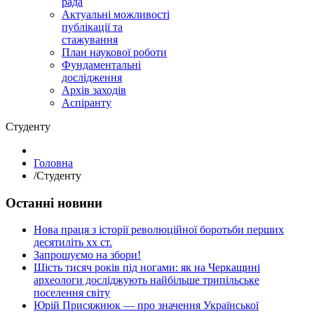
рада
Актуальні можливості
публікації та
стажування
План наукової роботи
Фундаментальні
дослідження
Архів заходів
Аспіранту
Студенту
Головна
/
Студенту
Останні новини
Нова праця з історії революційної боротьби перших
десятиліть хх ст.
Запрошуємо на збори!
Шість тисяч років під ногами: як на Черкащині
археологи досліджують найбільше трипільське
поселення світу
Юрій Присяжнюк — про значення Української