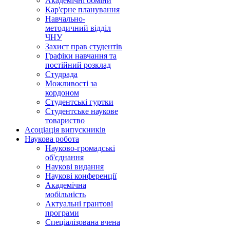
Академічні обміни
Кар'єрне планування
Навчально-
методичний відділ
ЧНУ
Захист прав студентів
Графіки навчання та
постійний розклад
Студрада
Можливості за
кордоном
Студентські гуртки
Студентське наукове
товариство
Асоціація випускників
Наукова робота
Науково-громадські
об'єднання
Наукові видання
Наукові конференції
Академічна
мобільність
Актуальні грантові
програми
Спеціалізована вчена