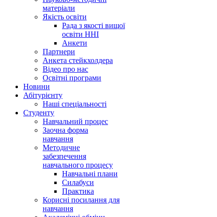
матеріали
Якість освіти
Рада з якості вищої
освіти ННІ
Анкети
Партнери
Анкета стейкхолдера
Відео про нас
Освітні програми
Hовини
Абітурієнту
Наші спеціальності
Студенту
Навчальний процес
Заочна форма
навчання
Методичне
забезпечення
навчального процесу
Навчальні плани
Силабуси
Практика
Корисні посилання для
навчання