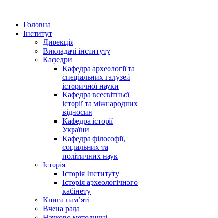
Головна
Інститут
Дирекція
Викладачі інституту
Кафедри
Кафедра археології та
спеціальних галузей
історичної науки
Кафедра всесвітньої
історії та міжнародних
відносин
Кафедра історії
України
Кафедра філософії,
соціальних та
політичних наук
Історія
Історія Інституту
Історія археологічного
кабінету
Книга памʼяті
Вчена рада
Науково-методичні