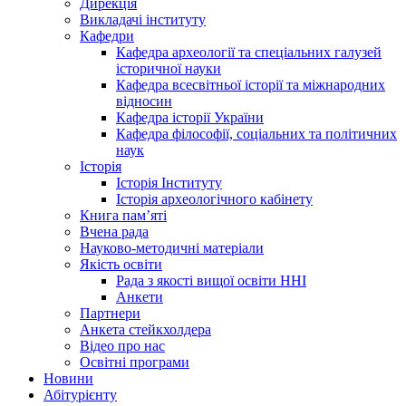
Дирекція
Викладачі інституту
Кафедри
Кафедра археології та спеціальних галузей
історичної науки
Кафедра всесвітньої історії та міжнародних
відносин
Кафедра історії України
Кафедра філософії, соціальних та політичних
наук
Історія
Історія Інституту
Історія археологічного кабінету
Книга памʼяті
Вчена рада
Науково-методичні матеріали
Якість освіти
Рада з якості вищої освіти ННІ
Анкети
Партнери
Анкета стейкхолдера
Відео про нас
Освітні програми
Hовини
Абітурієнту