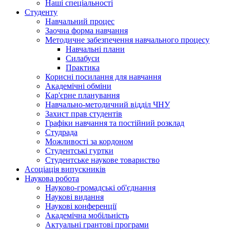
Наші спеціальності
Студенту
Навчальний процес
Заочна форма навчання
Методичне забезпечення навчального процесу
Навчальні плани
Силабуси
Практика
Корисні посилання для навчання
Академічні обміни
Кар'єрне планування
Навчально-методичний відділ ЧНУ
Захист прав студентів
Графіки навчання та постійний розклад
Студрада
Можливості за кордоном
Студентські гуртки
Студентське наукове товариство
Асоціація випускників
Наукова робота
Науково-громадські об'єднання
Наукові видання
Наукові конференції
Академічна мобільність
Актуальні грантові програми