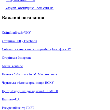
kasyan_andriy@vu.cdu.edu.ua
Важливі посилання
Офіційний сайт ЧНУ
Сторінка ННІ у Facebook
Спільнота випускників істориків і філософів ЧНУ
Сторінка в Instagram
Ми на Youtube
Наукова бібліотека ім. М. Максимовича
Черкаська обласна організація НCКУ
Центр ґендерних досліджень ННІ МВІФ
Erasmus+UA
Ресурсний центр ГУРТ