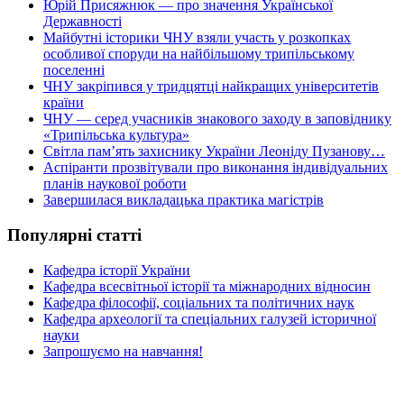
Юрій Присяжнюк — про значення Української
Державності
Майбутні історики ЧНУ взяли участь у розкопках
особливої споруди на найбільшому трипільському
поселенні
ЧНУ закріпився у тридцятці найкращих університетів
країни
ЧНУ — серед учасників знакового заходу в заповіднику
«Трипільська культура»
Світла пам’ять захиснику України Леоніду Пузанову…
Аспіранти прозвітували про виконання індивідуальних
планів наукової роботи
Завершилася викладацька практика магістрів
Популярні статті
Кафедра історії України
Кафедра всесвітньої історії та міжнародних відносин
Кафедра філософії, соціальних та політичних наук
Кафедра археології та спеціальних галузей історичної
науки
Запрошуємо на навчання!