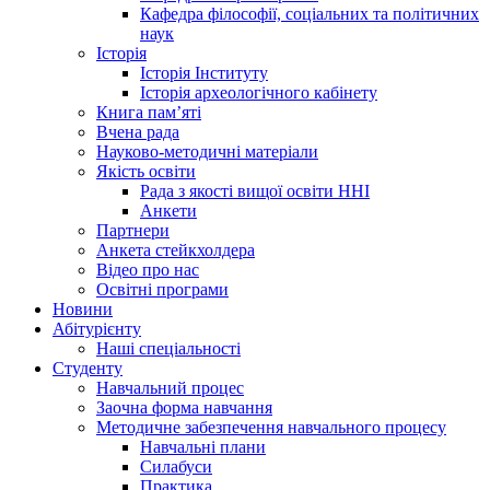
Кафедра філософії, соціальних та політичних
наук
Історія
Історія Інституту
Історія археологічного кабінету
Книга памʼяті
Вчена рада
Науково-методичні матеріали
Якість освіти
Рада з якості вищої освіти ННІ
Анкети
Партнери
Анкета стейкхолдера
Відео про нас
Освітні програми
Hовини
Абітурієнту
Наші спеціальності
Студенту
Навчальний процес
Заочна форма навчання
Методичне забезпечення навчального процесу
Навчальні плани
Силабуси
Практика