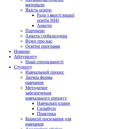
матеріали
Якість освіти
Рада з якості вищої
освіти ННІ
Анкети
Партнери
Анкета стейкхолдера
Відео про нас
Освітні програми
Hовини
Абітурієнту
Наші спеціальності
Студенту
Навчальний процес
Заочна форма
навчання
Методичне
забезпечення
навчального процесу
Навчальні плани
Силабуси
Практика
Корисні посилання для
навчання