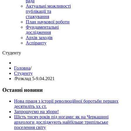
рада
Актуальні можливості
публікації та
стажування
План наукової роботи
Фундаментальні
дослідження
Архів заходів
Аспіранту
Студенту
Головна
/
Студенту
/
Розклад 5-9.04.2021
Останні новини
Нова праця з історії революційної боротьби перших
десятиліть хх ст.
Запрошуємо на збори!
Шість тисяч років під ногами: як на Черкащині
археологи досліджують найбільше трипільське
поселення світу