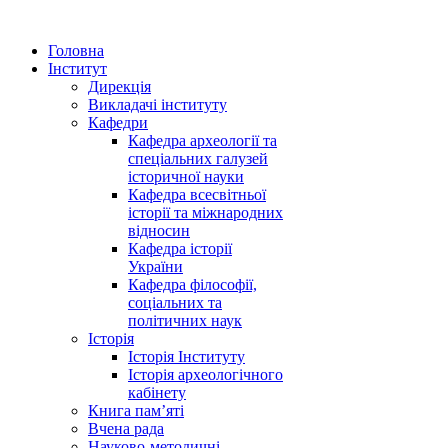
Головна
Інститут
Дирекція
Викладачі інституту
Кафедри
Кафедра археології та
спеціальних галузей
історичної науки
Кафедра всесвітньої
історії та міжнародних
відносин
Кафедра історії
України
Кафедра філософії,
соціальних та
політичних наук
Історія
Історія Інституту
Історія археологічного
кабінету
Книга памʼяті
Вчена рада
Науково-методичні