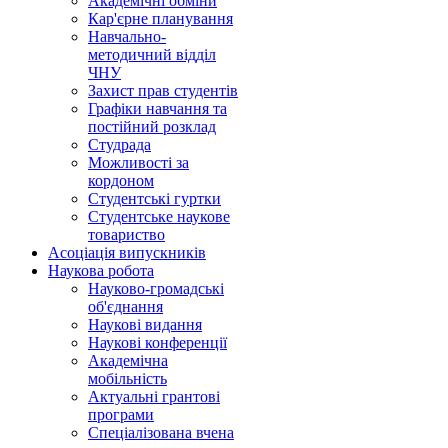
Академічні обміни
Кар'єрне планування
Навчально-
методичний відділ
ЧНУ
Захист прав студентів
Графіки навчання та
постійний розклад
Студрада
Можливості за
кордоном
Студентські гуртки
Студентське наукове
товариство
Асоціація випускників
Наукова робота
Науково-громадські
об'єднання
Наукові видання
Наукові конференції
Академічна
мобільність
Актуальні грантові
програми
Спеціалізована вчена