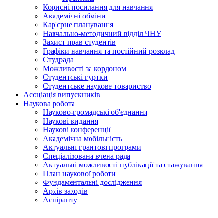
Корисні посилання для навчання
Академічні обміни
Кар'єрне планування
Навчально-методичний відділ ЧНУ
Захист прав студентів
Графіки навчання та постійний розклад
Студрада
Можливості за кордоном
Студентські гуртки
Студентське наукове товариство
Асоціація випускників
Наукова робота
Науково-громадські об'єднання
Наукові видання
Наукові конференції
Академічна мобільність
Актуальні грантові програми
Спеціалізована вчена рада
Актуальні можливості публікації та стажування
План наукової роботи
Фундаментальні дослідження
Архів заходів
Аспіранту