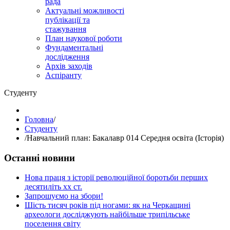
рада
Актуальні можливості
публікації та
стажування
План наукової роботи
Фундаментальні
дослідження
Архів заходів
Аспіранту
Студенту
Головна
/
Студенту
/
Навчальний план: Бакалавр 014 Середня освіта (Історія)
Останні новини
Нова праця з історії революційної боротьби перших
десятиліть хх ст.
Запрошуємо на збори!
Шість тисяч років під ногами: як на Черкащині
археологи досліджують найбільше трипільське
поселення світу