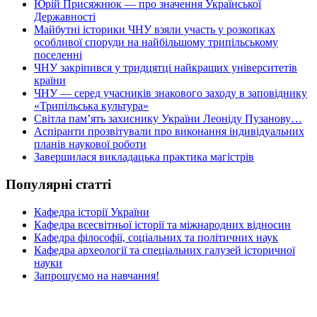
Юрій Присяжнюк — про значення Української
Державності
Майбутні історики ЧНУ взяли участь у розкопках
особливої споруди на найбільшому трипільському
поселенні
ЧНУ закріпився у тридцятці найкращих університетів
країни
ЧНУ — серед учасників знакового заходу в заповіднику
«Трипільська культура»
Світла пам’ять захиснику України Леоніду Пузанову…
Аспіранти прозвітували про виконання індивідуальних
планів наукової роботи
Завершилася викладацька практика магістрів
Популярні статті
Кафедра історії України
Кафедра всесвітньої історії та міжнародних відносин
Кафедра філософії, соціальних та політичних наук
Кафедра археології та спеціальних галузей історичної
науки
Запрошуємо на навчання!