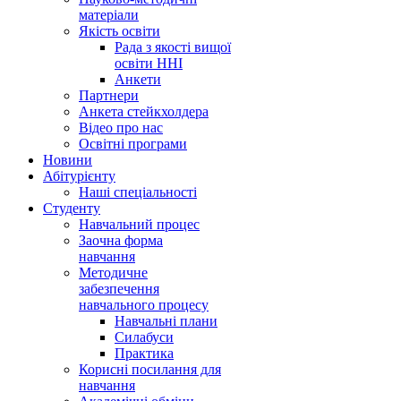
матеріали
Якість освіти
Рада з якості вищої
освіти ННІ
Анкети
Партнери
Анкета стейкхолдера
Відео про нас
Освітні програми
Hовини
Абітурієнту
Наші спеціальності
Студенту
Навчальний процес
Заочна форма
навчання
Методичне
забезпечення
навчального процесу
Навчальні плани
Силабуси
Практика
Корисні посилання для
навчання