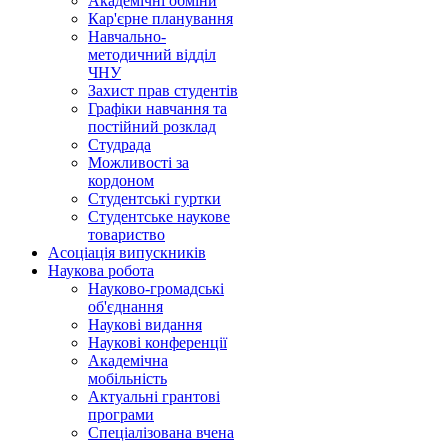
Академічні обміни
Кар'єрне планування
Навчально-
методичний відділ
ЧНУ
Захист прав студентів
Графіки навчання та
постійний розклад
Студрада
Можливості за
кордоном
Студентські гуртки
Студентське наукове
товариство
Асоціація випускників
Наукова робота
Науково-громадські
об'єднання
Наукові видання
Наукові конференції
Академічна
мобільність
Актуальні грантові
програми
Спеціалізована вчена