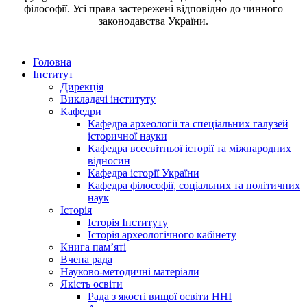
філософії. Усі права застережені відповідно до чинного
законодавства України.
Головна
Інститут
Дирекція
Викладачі інституту
Кафедри
Кафедра археології та спеціальних галузей
історичної науки
Кафедра всесвітньої історії та міжнародних
відносин
Кафедра історії України
Кафедра філософії, соціальних та політичних
наук
Історія
Історія Інституту
Історія археологічного кабінету
Книга памʼяті
Вчена рада
Науково-методичні матеріали
Якість освіти
Рада з якості вищої освіти ННІ