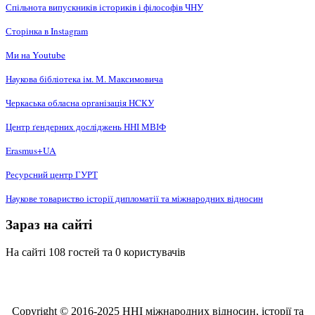
Спільнота випускників істориків і філософів ЧНУ
Сторінка в Instagram
Ми на Youtube
Наукова бібліотека ім. М. Максимовича
Черкаська обласна організація НCКУ
Центр ґендерних досліджень ННІ МВІФ
Erasmus+UA
Ресурсний центр ГУРТ
Наукове товариство історії дипломатії та міжнародних відносин
Зараз на сайті
На сайті 108 гостей та 0 користувачів
Copyright © 2016-2025 ННІ міжнародних відносин, історії та