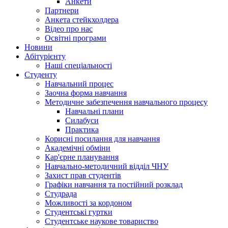
Анкети
Партнери
Анкета стейкхолдера
Відео про нас
Освітні програми
Hовини
Абітурієнту
Наші спеціальності
Студенту
Навчальний процес
Заочна форма навчання
Методичне забезпечення навчального процесу
Навчальні плани
Силабуси
Практика
Корисні посилання для навчання
Академічні обміни
Кар'єрне планування
Навчально-методичний відділ ЧНУ
Захист прав студентів
Графіки навчання та постійний розклад
Студрада
Можливості за кордоном
Студентські гуртки
Студентське наукове товариство