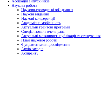
Асоціація випускників
Наукова робота
Науково-громадські об'єднання
Наукові видання
Наукові конференції
Академічна мобільність
Актуальні грантові програми
Спеціалізована вчена рада
Актуальні можливості публікації та стажування
План наукової роботи
Фундаментальні дослідження
Архів заходів
Аспіранту