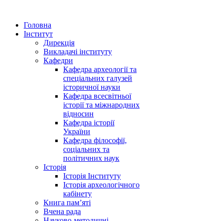
Головна
Інститут
Дирекція
Викладачі інституту
Кафедри
Кафедра археології та
спеціальних галузей
історичної науки
Кафедра всесвітньої
історії та міжнародних
відносин
Кафедра історії
України
Кафедра філософії,
соціальних та
політичних наук
Історія
Історія Інституту
Історія археологічного
кабінету
Книга памʼяті
Вчена рада
Науково-методичні