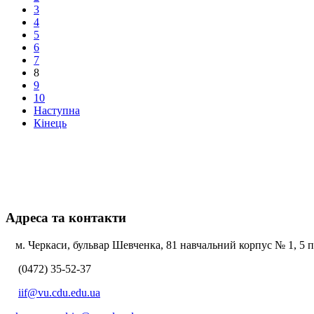
3
4
5
6
7
8
9
10
Наступна
Кінець
Адреса та контакти
м. Черкаси, бульвар Шевченка, 81 навчальний корпус № 1, 5 по
(0472) 35-52-37
iif@vu.cdu.edu.ua