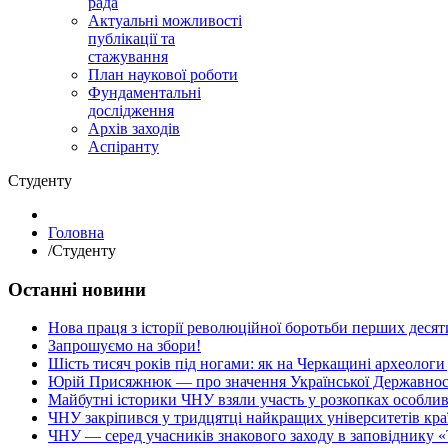
рада
Актуальні можливості
публікації та
стажування
План наукової роботи
Фундаментальні
дослідження
Архів заходів
Аспіранту
Студенту
Головна
/
Студенту
Останні новини
Нова праця з історії революційної боротьби перших десяти
Запрошуємо на збори!
Шість тисяч років під ногами: як на Черкащині археологи
Юрій Присяжнюк — про значення Української Державнос
Майбутні історики ЧНУ взяли участь у розкопках особлив
ЧНУ закріпився у тридцятці найкращих університетів кра
ЧНУ — серед учасників знакового заходу в заповіднику «