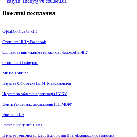
kasyan_andriy@vu.cdu.edu.ua
Важливі посилання
Офіційний сайт ЧНУ
Сторінка ННІ у Facebook
Спільнота випускників істориків і філософів ЧНУ
Сторінка в Instagram
Ми на Youtube
Наукова бібліотека ім. М. Максимовича
Черкаська обласна організація НCКУ
Центр ґендерних досліджень ННІ МВІФ
Erasmus+UA
Ресурсний центр ГУРТ
Наукове товариство історії дипломатії та міжнародних відносин