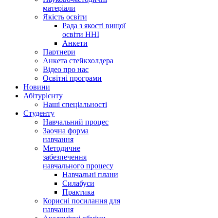
матеріали
Якість освіти
Рада з якості вищої
освіти ННІ
Анкети
Партнери
Анкета стейкхолдера
Відео про нас
Освітні програми
Hовини
Абітурієнту
Наші спеціальності
Студенту
Навчальний процес
Заочна форма
навчання
Методичне
забезпечення
навчального процесу
Навчальні плани
Силабуси
Практика
Корисні посилання для
навчання