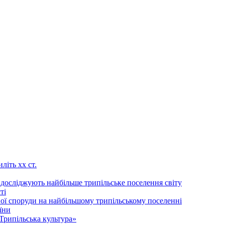
літь хх ст.
 досліджують найбільше трипільське поселення світу
ті
ої споруди на найбільшому трипільському поселенні
їни
Трипільська культура»