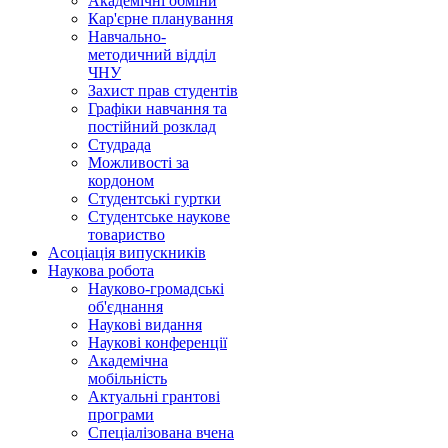
Академічні обміни
Кар'єрне планування
Навчально-
методичний відділ
ЧНУ
Захист прав студентів
Графіки навчання та
постійний розклад
Студрада
Можливості за
кордоном
Студентські гуртки
Студентське наукове
товариство
Асоціація випускників
Наукова робота
Науково-громадські
об'єднання
Наукові видання
Наукові конференції
Академічна
мобільність
Актуальні грантові
програми
Спеціалізована вчена