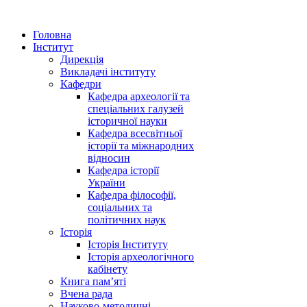
Головна
Інститут
Дирекція
Викладачі інституту
Кафедри
Кафедра археології та
спеціальних галузей
історичної науки
Кафедра всесвітньої
історії та міжнародних
відносин
Кафедра історії
України
Кафедра філософії,
соціальних та
політичних наук
Історія
Історія Інституту
Історія археологічного
кабінету
Книга памʼяті
Вчена рада
Науково-методичні