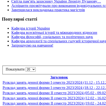
Світла пам’ять захиснику України Леоніду Пузанову…
Аспіранти прозвітували про виконання індивідуальних пл
Завершилася викладацька практика магістрів
Популярні статті
Кафедра історії України
Кафедра всесвітньої історії та міжнародних відносин
Кафедра філософії, соціальних та політичних наук
Кафедра археології та спеціальних галузей історичної нау
Запрошуємо на навчання!
Показувати
Заголовок
Розклад занять денної форми І семестр 2023/2024 (11.12 - 15.12.
Розклад занять денної форми І семестр 2023/2024 (18.12 - 22.12
Розклад занять денної форми ІІ семестр 2023/2024 (05.02 - 09.02
Розклад занять денної форми ІІ семестр 2023/2024 (12.02 - 16.02
Розклад занять денної форми ІІ семестр 2023/2024 (19.02 - 24.02