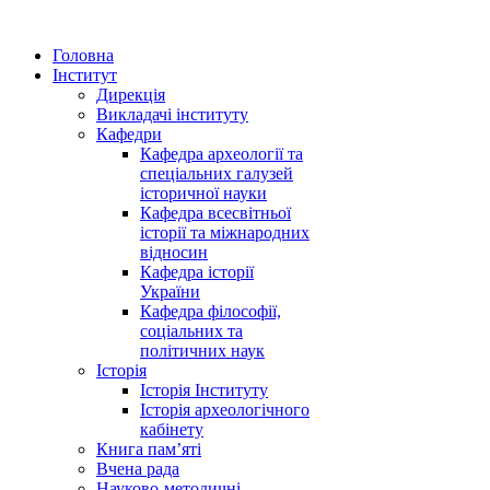
Головна
Інститут
Дирекція
Викладачі інституту
Кафедри
Кафедра археології та
спеціальних галузей
історичної науки
Кафедра всесвітньої
історії та міжнародних
відносин
Кафедра історії
України
Кафедра філософії,
соціальних та
політичних наук
Історія
Історія Інституту
Історія археологічного
кабінету
Книга памʼяті
Вчена рада
Науково-методичні