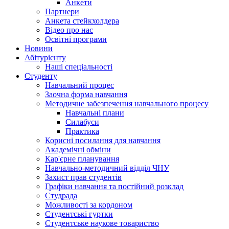
Анкети
Партнери
Анкета стейкхолдера
Відео про нас
Освітні програми
Hовини
Абітурієнту
Наші спеціальності
Студенту
Навчальний процес
Заочна форма навчання
Методичне забезпечення навчального процесу
Навчальні плани
Силабуси
Практика
Корисні посилання для навчання
Академічні обміни
Кар'єрне планування
Навчально-методичний відділ ЧНУ
Захист прав студентів
Графіки навчання та постійний розклад
Студрада
Можливості за кордоном
Студентські гуртки
Студентське наукове товариство