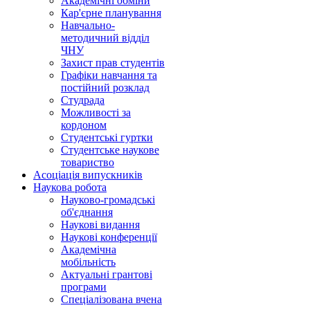
Академічні обміни
Кар'єрне планування
Навчально-
методичний відділ
ЧНУ
Захист прав студентів
Графіки навчання та
постійний розклад
Студрада
Можливості за
кордоном
Студентські гуртки
Студентське наукове
товариство
Асоціація випускників
Наукова робота
Науково-громадські
об'єднання
Наукові видання
Наукові конференції
Академічна
мобільність
Актуальні грантові
програми
Спеціалізована вчена