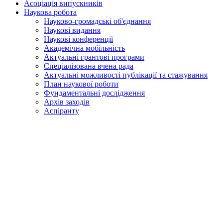
Асоціація випускників
Наукова робота
Науково-громадські об'єднання
Наукові видання
Наукові конференції
Академічна мобільність
Актуальні грантові програми
Спеціалізована вчена рада
Актуальні можливості публікації та стажування
План наукової роботи
Фундаментальні дослідження
Архів заходів
Аспіранту