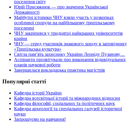
поселення світу
Юрій Присяжнюк — про значення Української
Державності
Майбутні історики ЧНУ взяли участь у розкопках
особливої споруди на найбільшому трипільському
поселенні
ЧНУ закріпився у тридцятці найкращих університетів
країни
ЧНУ — серед учасників знакового заходу в заповіднику
«Трипільська культура»
Світла пам’ять захиснику України Леоніду Пузанову…
Аспіранти прозвітували про виконання індивідуальних
планів наукової роботи
Завершилася викладацька практика магістрів
Популярні статті
Кафедра історії України
Кафедра всесвітньої історії та міжнародних відносин
Кафедра філософії, соціальних та політичних наук
Кафедра археології та спеціальних галузей історичної
науки
Запрошуємо на навчання!