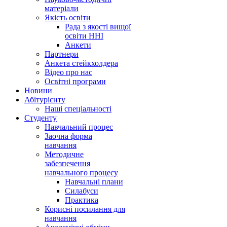
матеріали
Якість освіти
Рада з якості вищої
освіти ННІ
Анкети
Партнери
Анкета стейкхолдера
Відео про нас
Освітні програми
Hовини
Абітурієнту
Наші спеціальності
Студенту
Навчальний процес
Заочна форма
навчання
Методичне
забезпечення
навчального процесу
Навчальні плани
Силабуси
Практика
Корисні посилання для
навчання