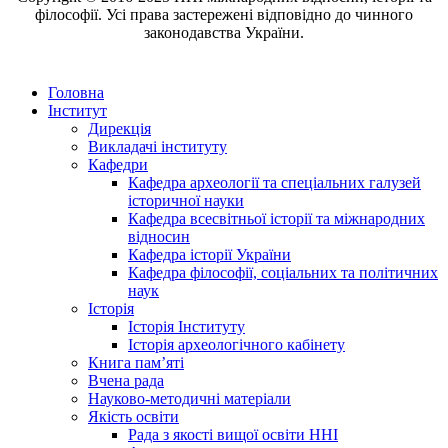
філософії. Усі права застережені відповідно до чинного
законодавства України.
Головна
Інститут
Дирекція
Викладачі інституту
Кафедри
Кафедра археології та спеціальних галузей
історичної науки
Кафедра всесвітньої історії та міжнародних
відносин
Кафедра історії України
Кафедра філософії, соціальних та політичних
наук
Історія
Історія Інституту
Історія археологічного кабінету
Книга памʼяті
Вчена рада
Науково-методичні матеріали
Якість освіти
Рада з якості вищої освіти ННІ