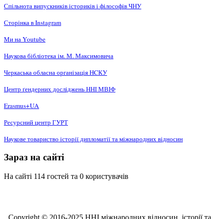
Спільнота випускників істориків і філософів ЧНУ
Сторінка в Instagram
Ми на Youtube
Наукова бібліотека ім. М. Максимовича
Черкаська обласна організація НCКУ
Центр ґендерних досліджень ННІ МВІФ
Erasmus+UA
Ресурсний центр ГУРТ
Наукове товариство історії дипломатії та міжнародних відносин
Зараз на сайті
На сайті 114 гостей та 0 користувачів
Copyright © 2016-2025 ННІ міжнародних відносин, історії та