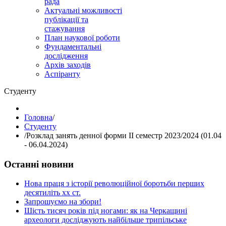
рада
Актуальні можливості
публікації та
стажування
План наукової роботи
Фундаментальні
дослідження
Архів заходів
Аспіранту
Студенту
Головна
/
Студенту
/
Розклад занять денної форми ІІ семестр 2023/2024 (01.04
- 06.04.2024)
Останні новини
Нова праця з історії революційної боротьби перших
десятиліть хх ст.
Запрошуємо на збори!
Шість тисяч років під ногами: як на Черкащині
археологи досліджують найбільше трипільське