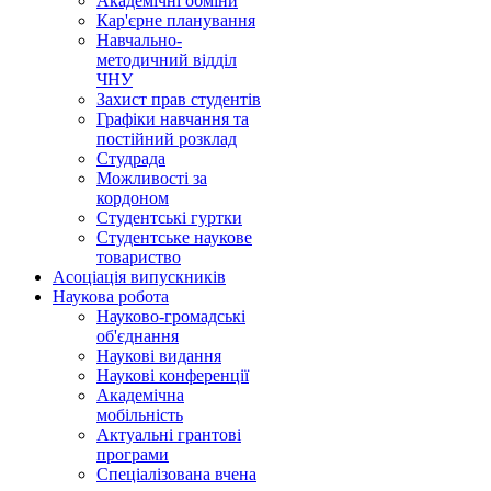
Академічні обміни
Кар'єрне планування
Навчально-
методичний відділ
ЧНУ
Захист прав студентів
Графіки навчання та
постійний розклад
Студрада
Можливості за
кордоном
Студентські гуртки
Студентське наукове
товариство
Асоціація випускників
Наукова робота
Науково-громадські
об'єднання
Наукові видання
Наукові конференції
Академічна
мобільність
Актуальні грантові
програми
Спеціалізована вчена