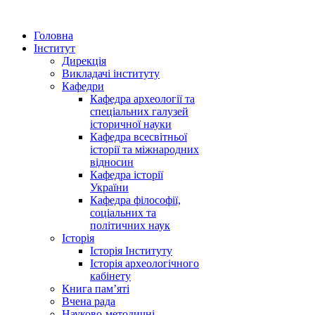
Головна
Інститут
Дирекція
Викладачі інституту
Кафедри
Кафедра археології та
спеціальних галузей
історичної науки
Кафедра всесвітньої
історії та міжнародних
відносин
Кафедра історії
України
Кафедра філософії,
соціальних та
політичних наук
Історія
Історія Інституту
Історія археологічного
кабінету
Книга памʼяті
Вчена рада
Науково-методичні