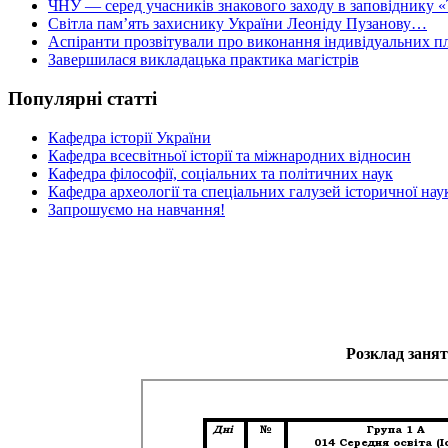
ЧНУ — серед учасників знакового заходу в заповіднику «
Світла пам’ять захиснику України Леоніду Пузанову…
Аспіранти прозвітували про виконання індивідуальних пл
Завершилася викладацька практика магістрів
Популярні статті
Кафедра історії України
Кафедра всесвітньої історії та міжнародних відносин
Кафедра філософії, соціальних та політичних наук
Кафедра археології та спеціальних галузей історичної нау
Запрошуємо на навчання!
Розклад занять