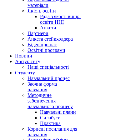
матеріали
Якість освіти
Рада з якості вищої
освіти ННІ
Анкети
Партнери
Анкета стейкхолдера
Відео про нас
Освітні програми
Hовини
Абітурієнту
Наші спеціальності
Студенту
Навчальний процес
Заочна форма
навчання
Методичне
забезпечення
навчального процесу
Навчальні плани
Силабуси
Практика
Корисні посилання для
навчання