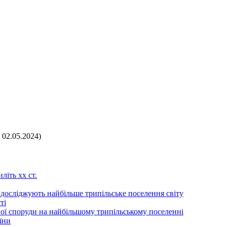
 02.05.2024)
літь хх ст.
 досліджують найбільше трипільське поселення світу
ті
ої споруди на найбільшому трипільському поселенні
їни