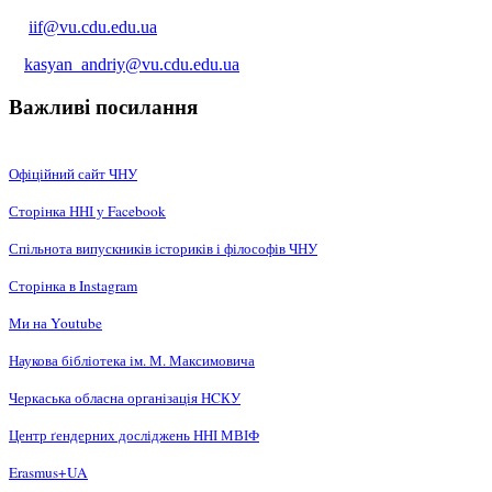
iif@vu.cdu.edu.ua
kasyan_andriy@vu.cdu.edu.ua
Важливі посилання
Офіційний сайт ЧНУ
Сторінка ННІ у Facebook
Спільнота випускників істориків і філософів ЧНУ
Сторінка в Instagram
Ми на Youtube
Наукова бібліотека ім. М. Максимовича
Черкаська обласна організація НCКУ
Центр ґендерних досліджень ННІ МВІФ
Erasmus+UA