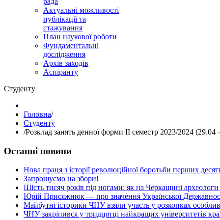
рада
Актуальні можливості
публікації та
стажування
План наукової роботи
Фундаментальні
дослідження
Архів заходів
Аспіранту
Студенту
Головна
/
Студенту
/
Розклад занять денної форми ІІ семестр 2023/2024 (29.04 -
Останні новини
Нова праця з історії революційної боротьби перших десяти
Запрошуємо на збори!
Шість тисяч років під ногами: як на Черкащині археологи
Юрій Присяжнюк — про значення Української Державнос
Майбутні історики ЧНУ взяли участь у розкопках особлив
ЧНУ закріпився у тридцятці найкращих університетів кра