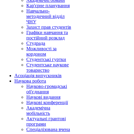
Академічні обміни
Кар'єрне планування
Навчально-
методичний відділ
ЧНУ
Захист прав студентів
Графіки навчання та
постійний розклад
Студрада
Можливості за
кордоном
Студентські гуртки
Студентське наукове
товариство
Асоціація випускників
Наукова робота
Науково-громадські
об'єднання
Наукові видання
Наукові конференції
Академічна
мобільність
Актуальні грантові
програми
Спеціалізована вчена