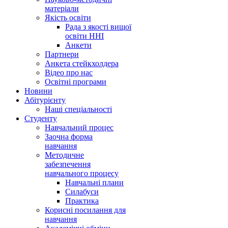
матеріали
Якість освіти
Рада з якості вищої
освіти ННІ
Анкети
Партнери
Анкета стейкхолдера
Відео про нас
Освітні програми
Hовини
Абітурієнту
Наші спеціальності
Студенту
Навчальний процес
Заочна форма
навчання
Методичне
забезпечення
навчального процесу
Навчальні плани
Силабуси
Практика
Корисні посилання для
навчання