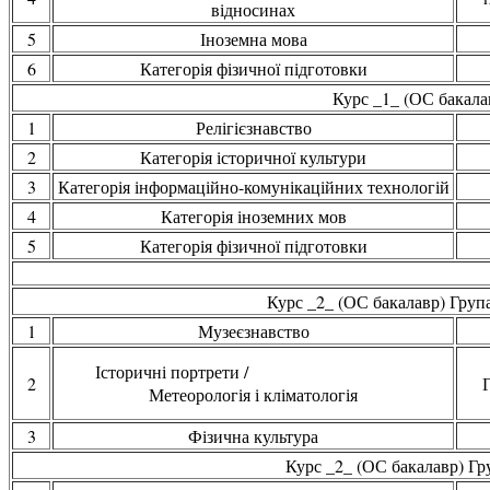
відносинах
5
Іноземна мова
6
Категорія фізичної підготовки
Курс _1_ (ОС бакала
1
Релігієзнавство
2
Категорія історичної культури
3
Категорія інформаційно-комунікаційних технологій
4
Категорія іноземних мов
5
Категорія фізичної підготовки
Курс _2_ (ОС бакалавр) Група
1
Музеєзнавство
Історичні портрети /
2
Метеорологія і кліматологія
3
Фізична культура
Курс _2_ (ОС бакалавр) Гру