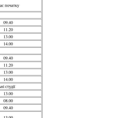
ас початку
09.40
11.20
13.00
14.00
09.40
11.20
13.00
14.00
і студії
13.00
08.00
09.40
13.00