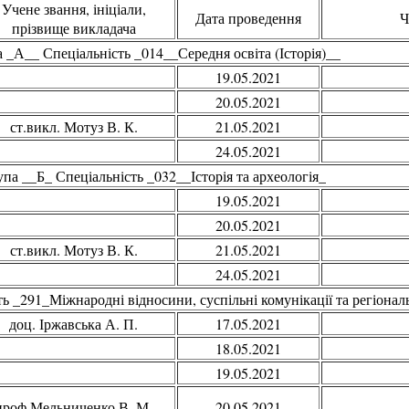
Учене звання, ініціали,
Дата проведення
Ч
прізвище викладача
 _А__ Спеціальність _014__Середня освіта (Історія)__
19.05.2021
20.05.2021
ст.викл. Мотуз В. К.
21.05.2021
24.05.2021
па __Б_ Спеціальність _032__Історія та археологія_
19.05.2021
20.05.2021
ст.викл. Мотуз В. К.
21.05.2021
24.05.2021
 _291_Міжнародні відносини, суспільні комунікації та регіональн
доц. Іржавська А. П.
17.05.2021
18.05.2021
19.05.2021
проф.Мельниченко В. М.
20.05.2021