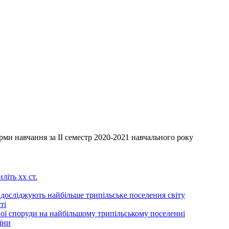
навчання за ІІ семестр 2020-2021 навчального року
літь хх ст.
 досліджують найбільше трипільське поселення світу
ті
ої споруди на найбільшому трипільському поселенні
їни