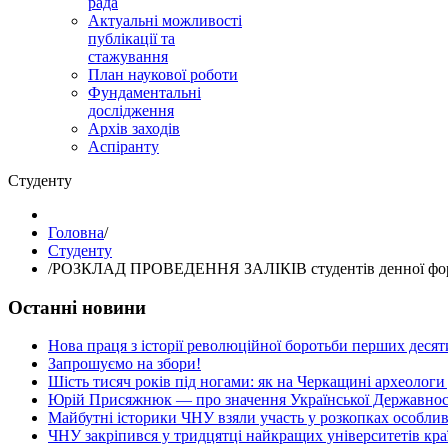
рада
Актуальні можливості
публікації та
стажування
План наукової роботи
Фундаментальні
дослідження
Архів заходів
Аспіранту
Студенту
Головна
/
Студенту
/
РОЗКЛАД ПРОВЕДЕННЯ ЗАЛІКІВ студентів денної форми 
Останні новини
Нова праця з історії революційної боротьби перших десяти
Запрошуємо на збори!
Шість тисяч років під ногами: як на Черкащині археологи
Юрій Присяжнюк — про значення Української Державнос
Майбутні історики ЧНУ взяли участь у розкопках особлив
ЧНУ закріпився у тридцятці найкращих університетів кра