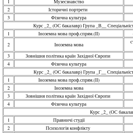
1
Музеєзнавство
2
Історичні портрети
3
Фізична культура
Курс _2_ (ОС бакалавр) Група _В__ Спеціальність
1
Іноземна мова проф.спрям.(ІІ)
с
2
Іноземна мова
3
Зовнішня політика країн Західної Європи
4
Фізична культура
Курс _2_ (ОС бакалавр) Група _Г__ Спеціальність
1
Іноземна мова проф.спрям.(ІІ)
2
Іноземна мова
3
Зовнішня політика країн Західної Європи
4
Фізична культура
Курс _2_ (ОС бакала
1
Правничі студії
2
Психологія конфлікту