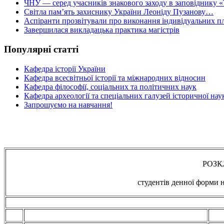
ЧНУ — серед учасників знакового заходу в заповіднику «
Світла пам’ять захиснику України Леоніду Пузанову…
Аспіранти прозвітували про виконання індивідуальних пл
Завершилася викладацька практика магістрів
Популярні статті
Кафедра історії України
Кафедра всесвітньої історії та міжнародних відносин
Кафедра філософії, соціальних та політичних наук
Кафедра археології та спеціальних галузей історичної нау
Запрошуємо на навчання!
РОЗК
студентів денної форми н