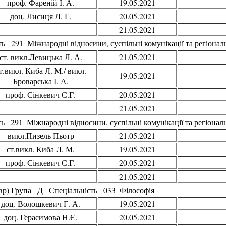
проф. Фареній І. А.
19.05.2021
доц. Лисиця Л. Г.
20.05.2021
21.05.2021
 _291_Міжнародні відносини, суспільні комунікації та регіональн
ст. викл.Левицька Л. А.
21.05.2021
т.викл. Киба Л. М./ викл.
19.05.2021
Броварська І. А.
проф. Сінкевич Є.Г.
20.05.2021
21.05.2021
 _291_Міжнародні відносини, суспільні комунікації та регіональн
викл.Пизель Пьотр
21.05.2021
ст.викл. Киба Л. М.
19.05.2021
проф. Сінкевич Є.Г.
20.05.2021
21.05.2021
вр) Група _Д_ Спеціальність _033_Філософія_
доц. Волошкевич Г. А.
19.05.2021
доц. Герасимова Н.Є.
20.05.2021