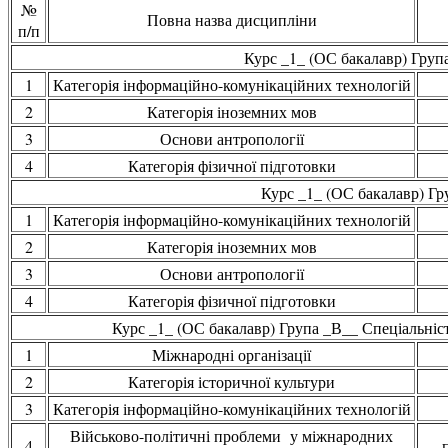
№
Повна назва дисципліни
п/п
Курс _1_ (ОС бакалавр) Група
1
Категорія інформаційно-комунікаційних технологій
2
Категорія іноземних мов
3
Основи антропології
4
Категорія фізичної підготовки
Курс _1_ (ОС бакалавр) Гру
1
Категорія інформаційно-комунікаційних технологій
2
Категорія іноземних мов
3
Основи антропології
4
Категорія фізичної підготовки
Курс _1_ (ОС бакалавр) Група _В__ Спеціальність
1
Міжнародні організації
2
Категорія історичної культури
3
Категорія інформаційно-комунікаційних технологій
Військово-політичні проблеми у міжнародних
4