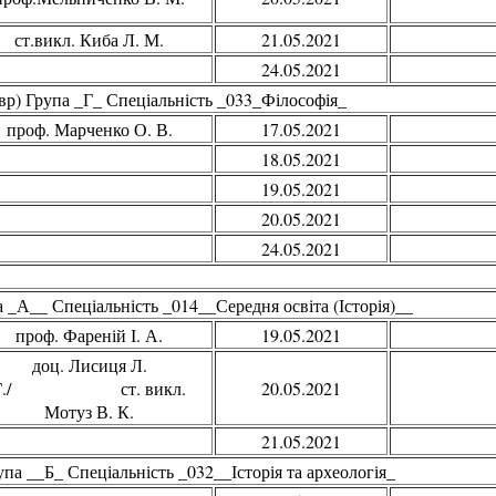
ст.викл. Киба Л. М.
21.05.2021
24.05.2021
вр) Група _Г_ Спеціальність _033_Філософія_
проф. Марченко О. В.
17.05.2021
18.05.2021
19.05.2021
20.05.2021
24.05.2021
 _А__ Спеціальність _014__Середня освіта (Історія)__
проф. Фареній І. А.
19.05.2021
доц. Лисиця Л.
Г./ ст. викл.
20.05.2021
Мотуз В. К.
21.05.2021
па __Б_ Спеціальність _032__Історія та археологія_