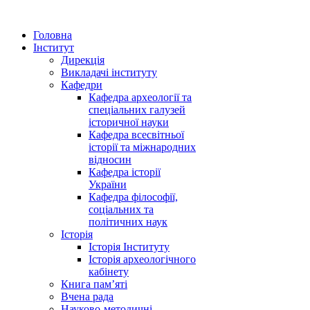
Головна
Інститут
Дирекція
Викладачі інституту
Кафедри
Кафедра археології та
спеціальних галузей
історичної науки
Кафедра всесвітньої
історії та міжнародних
відносин
Кафедра історії
України
Кафедра філософії,
соціальних та
політичних наук
Історія
Історія Інституту
Історія археологічного
кабінету
Книга памʼяті
Вчена рада
Науково-методичні