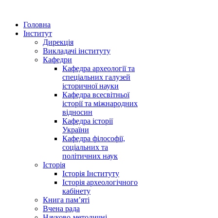
Головна
Інститут
Дирекція
Викладачі інституту
Кафедри
Кафедра археології та
спеціальних галузей
історичної науки
Кафедра всесвітньої
історії та міжнародних
відносин
Кафедра історії
України
Кафедра філософії,
соціальних та
політичних наук
Історія
Історія Інституту
Історія археологічного
кабінету
Книга памʼяті
Вчена рада
Науково-методичні