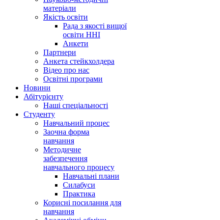
матеріали
Якість освіти
Рада з якості вищої
освіти ННІ
Анкети
Партнери
Анкета стейкхолдера
Відео про нас
Освітні програми
Hовини
Абітурієнту
Наші спеціальності
Студенту
Навчальний процес
Заочна форма
навчання
Методичне
забезпечення
навчального процесу
Навчальні плани
Силабуси
Практика
Корисні посилання для
навчання