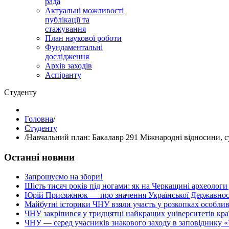
рада
Актуальні можливості
публікації та
стажування
План наукової роботи
Фундаментальні
дослідження
Архів заходів
Аспіранту
Студенту
Головна
/
Студенту
/
Навчальний план: Бакалавр 291 Міжнародні відносини, сус
Останні новини
Запрошуємо на збори!
Шість тисяч років під ногами: як на Черкащині археологи
Юрій Присяжнюк — про значення Української Державнос
Майбутні історики ЧНУ взяли участь у розкопках особлив
ЧНУ закріпився у тридцятці найкращих університетів кра
ЧНУ — серед учасників знакового заходу в заповіднику «