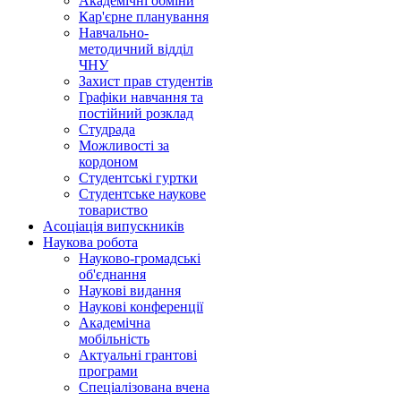
Академічні обміни
Кар'єрне планування
Навчально-
методичний відділ
ЧНУ
Захист прав студентів
Графіки навчання та
постійний розклад
Студрада
Можливості за
кордоном
Студентські гуртки
Студентське наукове
товариство
Асоціація випускників
Наукова робота
Науково-громадські
об'єднання
Наукові видання
Наукові конференції
Академічна
мобільність
Актуальні грантові
програми
Спеціалізована вчена