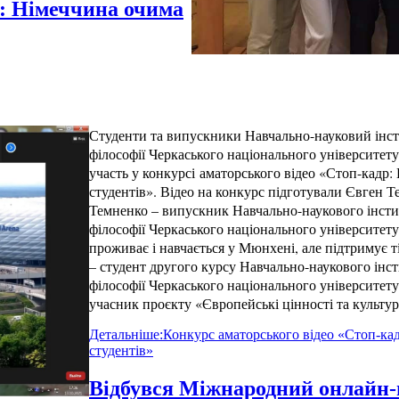
р: Німеччина очима
Студенти та випускники Навчально-науковий інсти
філософії Черкаського національного університет
участь у конкурсі
аматорського відео «Стоп-кадр:
студентів». Відео на конкурс підготували Євген Т
Темненко – випускник Навчально-наукового інстит
філософії Черкаського національного університет
проживає і навчається у Мюнхені, але підтримує ті
– студент другого курсу Навчально-наукового інст
філософії Черкаського національного університет
учасник проєкту «Європейські цінності та культу
Детальніше:Конкурс аматорського відео «Стоп-ка
студентів»
Відбувся Міжнародний онлайн