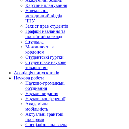
Академічні обміни
Кар'єрне планування
Навчально-
методичний відділ
ЧНУ
Захист прав студентів
Графіки навчання та
постійний розклад
Студрада
Можливості за
кордоном
Студентські гуртки
Студентське наукове
товариство
Асоціація випускників
Наукова робота
Науково-громадські
об'єднання
Наукові видання
Наукові конференції
Академічна
мобільність
Актуальні грантові
програми
Спеціалізована вчена