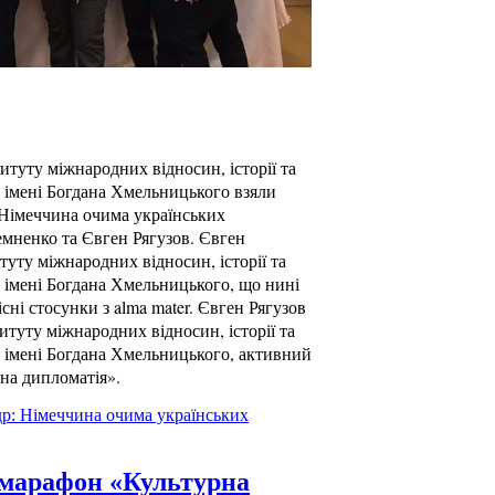
туту міжнародних відносин, історії та
у імені Богдана Хмельницького взяли
 Німеччина очима українських
емненко та Євген Рягузов. Євген
уту міжнародних відносин, історії та
у імені Богдана Хмельницького, що нині
сні стосунки з alma mater. Євген Рягузов
итуту міжнародних відносин, історії та
у імені Богдана Хмельницького, активний
рна дипломатія».
др: Німеччина очима українських
-марафон «Культурна