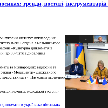
осинах: тренди, постаті, інструментарій 
о-науковий інститут міжнародних
ерситету імені Богдана Хмельницького
афоні «Культурна дипломатія в
ій (до 30-ліття відновлення
оматії та міжнародних відносин та
ирекція «Медіацентр» Державного
их представництв». Науковим партнером
рна дипломатія: молодіжні зустрічі»
дипломатія в українсько-німецьких