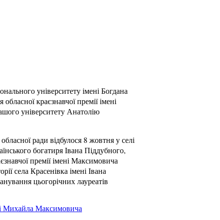
іонального університету імені Богдана
обласної краєзнавчої премії імені
ашого університету Анатолію
 обласної ради відбулося 8 жовтня у селі
аїнського богатиря Івана Піддубного,
аєзнавчої премії імені Максимовича
орії села Красенівка імені Івана
анування цьогорічних лауреатів
ні Михайла Максимовича