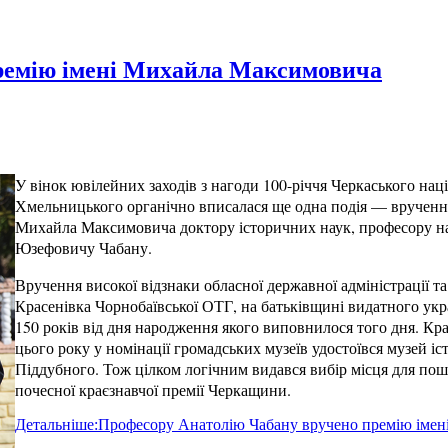
ремію імені Михайла Максимовича
У вінок ювілейних заходів з нагоди 100-річчя Черкаського нац
Хмельницького органічно вписалася ще одна подія — вручення 
Михайла Максимовича доктору історичних наук, професору н
Юзефовичу Чабану.
Вручення високої відзнаки обласної державної адміністрації та
Красенівка Чорнобаївської ОТГ, на батьківщині видатного укр
150 років від дня народження якого виповнилося того дня. Кр
цього року у номінації громадських музеїв удостоївся музей іст
Піддубного. Тож цілком логічним видався вибір місця для пош
почесної краєзнавчої премії Черкащини.
Детальніше:Професору Анатолію Чабану вручено премію іме