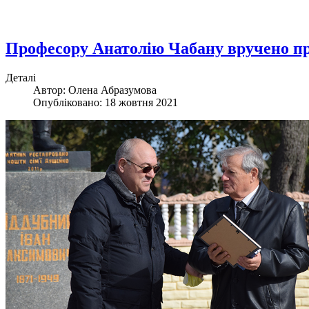
Професору Анатолію Чабану вручено п
Деталі
Автор:
Олена Абразумова
Опубліковано: 18 жовтня 2021