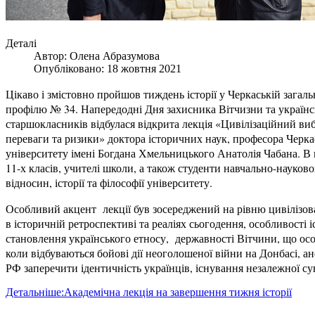
Деталі
Автор:
Олена Абразумова
Опубліковано: 18 жовтня 2021
Цікаво і змістовно пройшов тиждень історії у Черкаській загал
профілю № 34. Напередодні Дня захисника Вітчизни та українс
старшокласників відбулася відкрита лекція «Цивілізаційний виб
переваги та ризики» доктора історичних наук, професора Черк
університету імені Богдана Хмельницького Анатолія Чабана. В н
11-х класів, учителі школи, а також студенти навчально-науков
відносин, історії та філософії університету.
Особливий акцент лекції був зосереджений на рівню цивілізова
в історичній ретроспективі та реаліях сьогодення, особливості 
становлення українського етносу, державності Вітчини, що ос
коли відбуваються бойові дії неоголошеної війни на Донбасі, а
РФ заперечити ідентичність українців, існування незалежної су
Детальніше:Академічна лекція на завершення тижня історії