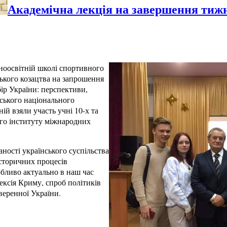
Академічна лекція на завершення тижн
ьноосвітній школі спортивного
ького козацтва на запрошення
ір України: перспективи,
аського національного
ій взяли участь учні 10-х та
ого інституту міжнародних
ності українського суспільства
історичних процесів
обливо актуально в наш час
нексія Криму, спроб політиків
веренної України.