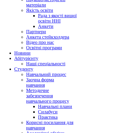
матеріали
Якість освіти
Рада з якості вищої
освіти ННІ
Анкети
Партнери
Анкета стейкхолдера
Відео про нас
Освітні програми
Hовини
Абітурієнту
Наші спеціальності
Студенту
Навчальний процес
Заочна форма
навчання
Методичне
забезпечення
навчального процесу
Навчальні плани
Силабуси
Практика
Корисні посилання для
навчання