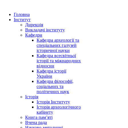
Головна
Інститут
Дирекція
Викладачі інституту
Кафедри
Кафедра археології та
спеціальних галузей
історичної науки
Кафедра всесвітньої
історії та міжнародних
відносин
Кафедра історії
України
Кафедра філософії,
соціальних та
політичних наук
Історія
Історія Інституту
Історія археологічного
кабінету
Книга памʼяті
Вчена рада
Науково-методичні