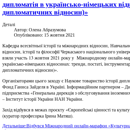
дипломатія в українсько-німецьких відн
дипломатичних відносин)»
Деталі
Автор:
Олена Абразумова
Опубліковано: 15 жовтня 2021
Кафедра всесвітньої історії та міжнародних відносин,
Навчальн
відносин, історії та філософії Черкаського національного унів
взяли участь
13 жовтня 2021 року у Міжнародному онлайн-мар
українсько-німецьких відносинах: тренди, постаті, інструментар
дипломатичних відносин)».
Організаторами цього заходу є Наукове товариство історії дипл
Фонд Ганнса Зайделя в Україні. Інформаційним партнером – Д
підприємства «Генеральна дирекція з обслуговування іноземн
– Інститут історії України НАН України.
Захід відбувся в межах проєкту «Європейські цінності та культу
(куратор професорка Ірина Матяш).
Детальніше:Відбувся Міжнародний онлайн-марафон «Культурна 