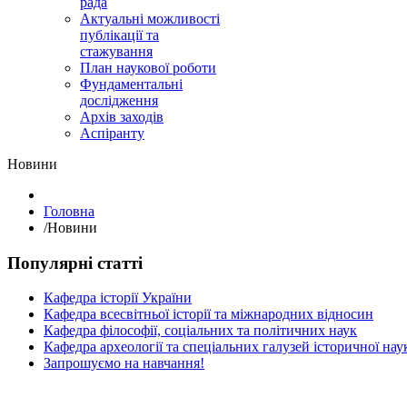
рада
Актуальні можливості
публікації та
стажування
План наукової роботи
Фундаментальні
дослідження
Архів заходів
Аспіранту
Hовини
Головна
/
Hовини
Популярні статті
Кафедра історії України
Кафедра всесвітньої історії та міжнародних відносин
Кафедра філософії, соціальних та політичних наук
Кафедра археології та спеціальних галузей історичної нау
Запрошуємо на навчання!