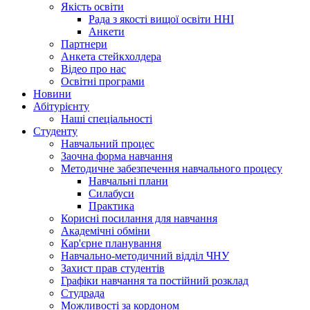
Якість освіти
Рада з якості вищої освіти ННІ
Анкети
Партнери
Анкета стейкхолдера
Відео про нас
Освітні програми
Hовини
Абітурієнту
Наші спеціальності
Студенту
Навчальний процес
Заочна форма навчання
Методичне забезпечення навчального процесу
Навчальні плани
Силабуси
Практика
Корисні посилання для навчання
Академічні обміни
Кар'єрне планування
Навчально-методичний відділ ЧНУ
Захист прав студентів
Графіки навчання та постійний розклад
Студрада
Можливості за кордоном