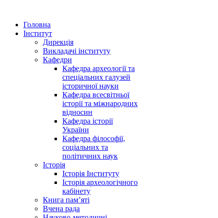
Головна
Інститут
Дирекція
Викладачі інституту
Кафедри
Кафедра археології та
спеціальних галузей
історичної науки
Кафедра всесвітньої
історії та міжнародних
відносин
Кафедра історії
України
Кафедра філософії,
соціальних та
політичних наук
Історія
Історія Інституту
Історія археологічного
кабінету
Книга памʼяті
Вчена рада
Науково-методичні