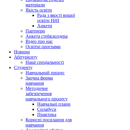
матеріали
Якість освіти
Рада з якості вищої
освіти ННІ
Анкети
Партнери
Анкета стейкхолдера
Відео про нас
Освітні програми
Hовини
Абітурієнту
Наші спеціальності
Студенту
Навчальний процес
Заочна форма
навчання
Методичне
забезпечення
навчального процесу
Навчальні плани
Силабуси
Практика
Корисні посилання для
навчання