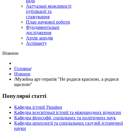
рада
Актуальні можливості
публікації та
стажування
План наукової роботи
Фундаментальні
дослідження
Архів заходів
Аспіранту
Hовини
Головна
/
Hовини
/
Музейна арт-терапія "Не родися красною, а родися
щасною''
Популярні статті
Кафедра історії України
Кафедра всесвітньої історії та міжнародних відносин
Кафедра філософії, соціальних та політичних наук
Кафедра археології та спеціальних галузей історичної
науки