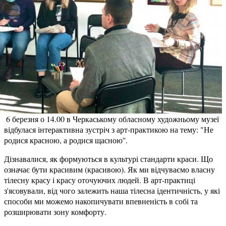
6 березня о 14.00 в Черкаському обласному художньому музеї
відбулася інтерактивна зустріч з арт-практикою на тему: "Не
родися красною, а родися щасною''.
Дізнавалися, як формуються в культурі стандарти краси. Що
означає бути красивим (красивою). Як ми відчуваємо власну
тілесну красу і красу оточуючих людей. В арт-практиці
з'ясовували, від чого залежить наша тілесна ідентичність, у які
способи ми можемо накопичувати впевненість в собі та
розширювати зону комфорту.