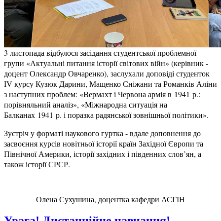
3 листопада відбулося засідання студентської проблемної
групи «Актуальні питання історії світових війн» (керівник -
доцент Олександр Овчаренко), заслухали доповіді студенток
IV курсу Кузюк Дарини, Мащенко Сніжани та Романків Аліни
з наступних проблем: «Вермахт і Червона армія в 1941 р.:
порівняльний аналіз», «Міжнародна ситуація на
Балканах 1941 р. і поразка радянської зовнішньої політики».
Зустріч у форматі наукового гуртка - вдале доповнення до
засвоєння курсів новітньої історії країн Західної Європи та
Північної Америки, історії західних і південних слов’ян, а
також історії СРСР.
Олена Сухушина, доцентка кафедри АСГІН
Увага! Дистанційне навчання!