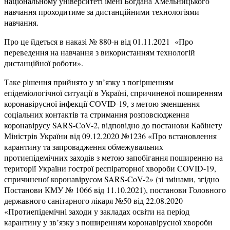
національному університеті імені Богдана Хмельницького
навчання проходитиме за дистанційними технологіями
навчання.
Про це йдеться в наказі № 880-н від 01.11.2021 «Про
переведення на навчання з використанням технологій
дистанційної роботи».
Таке рішення прийнято у зв’язку з погіршенням
епідеміологічної ситуації в Україні, спричиненої поширенням
коронавірусної інфекції CОVID-19, з метою зменшення
соціальних контактів та стримання розповсюдження
коронавірусу SARS-CoV-2, відповідно до постанови Кабінету
Міністрів України від 09.12.2020 №1236 «Про встановлення
карантину та запровадження обмежувальних
протиепідемічних заходів з метою запобігання поширенню на
території України гострої респіраторної хвороби COVID-19,
спричиненої коронавірусом SARS-CoV-2» (зі змінами, згідно
Постанови КМУ № 1066 від 11.10.2021), постанови Головного
державного санітарного лікаря №50 від 22.08.2020
«Протиепідемічні заходи у закладах освіти на період
карантину у зв’язку з поширенням коронавірусної хвороби