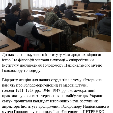
До навчально-наукового інституту міжнародних відносин,
історії та філософії завітали науковці – співробітники
Інституту дослідження Голодомору Національного музею
Голодомору-геноциду.
Відкриту лекцію для наших студентів на тему «Історична
пам’ять про Голодомор-геноцид та масові штучні
голоди 1921–1923 рр., 1946–1947 рр. і комеморативні
практики: уроки та застереження на майбутнє для України і
світу» прочитали кандидат історичних наук, заступник
директора Інституту дослідження Голодомору Національного
музею Голодомору-геноциду Іван Євгенович ПЕТРЕНКО,