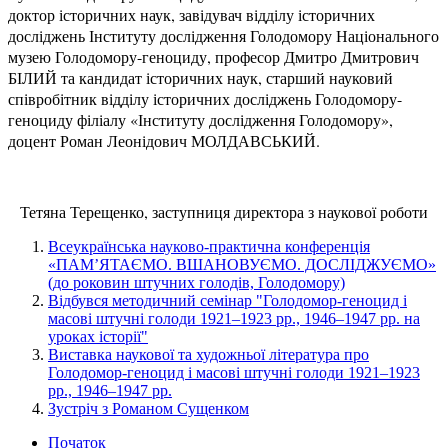
доктор історичних наук, завідувач відділу історичних
досліджень Інституту дослідження Голодомору Національного
музею Голодомору-геноциду, професор Дмитро Дмитрович
БІЛИЙ та кандидат історичних наук, старший науковий
співробітник відділу історичних досліджень Голодомору-
геноциду філіалу «Інституту дослідження Голодомору»,
доцент Роман Леонідович МОЛДАВСЬКИЙ.
Тетяна Терещенко, заступниця директора з наукової роботи
Всеукраїнська науково-практична конференція
«ПАМ’ЯТАЄМО. ВШАНОВУЄМО. ДОСЛІДЖУЄМО»
(до роковин штучних голодів, Голодомору)
Відбувся методичний семінар "Голодомор-геноцид і
масові штучні голоди 1921–1923 рр., 1946–1947 рр. на
уроках історії"
Виставка наукової та художньої література про
Голодомор-геноцид і масові штучні голоди 1921–1923
рр., 1946–1947 рр.
Зустріч з Романом Сущенком
Початок