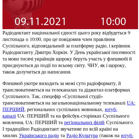
Радіодиктант національної єдності цього року відбудеться 9
листопада о 10:00, про це повідомив член правління
Суспільного, відповідальний за платформу радіо, і керівник
Радіодиктанту Дмитро Хоркін. У День української писемності
та мови тисячі українців щороку беруть участь у флешмобі й
приєднуються до події по всьому світу. ЧНУ, як і щороку,
також долучиться до написання.
Флешмоб укотре виходить за межі суто радіоформату, й
транслюватиметься на телеканалах та діджитал-платформах
Суспільного. Так, спецефір «Суспільної студії»
транслюватиметься на загальнонаціональному телеканалі
UA:
ПЕРШИЙ
, регіональних суспільних мовниках,
ютуб-
каналі
UA: ПЕРШИЙ та на фейсбук-сторінках Суспільного
мовлення, UA: ПЕРШИЙ та
регіональних філій
Суспільного.
І традиційно Радіодиктант звучатиме по всій країні на
хвилях
Українського радіо
та
Радіо Культура
(також на
ютуб-