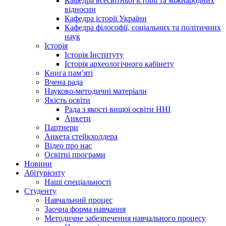
Кафедра всесвітньої історії та міжнародних
відносин
Кафедра історії України
Кафедра філософії, соціальних та політичних
наук
Історія
Історія Інституту
Історія археологічного кабінету
Книга памʼяті
Вчена рада
Науково-методичні матеріали
Якість освіти
Рада з якості вищої освіти ННІ
Анкети
Партнери
Анкета стейкхолдера
Відео про нас
Освітні програми
Hовини
Абітурієнту
Наші спеціальності
Студенту
Навчальний процес
Заочна форма навчання
Методичне забезпечення навчального процесу