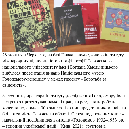
28 жовтня в Черкасах, на базі Навчально-наукового інституту
міжнародних відносин, історії та філософії Черкаського
національного університету імені Богдана Хмельницького
відбулася презентація видань Національного музею
Голодомору-геноциду у межах проєкту «Боротьба за
свідомість».
Заступник директора Інституту дослідження Голодомору Іван
Петренко презентував наукові праці та результати роботи
колег та подарував 30 комплектів книг представникам шкіл та
бібліотек міста Черкаси та області. Серед подарованих книг –
навчальний посібник для вчителів «Голодомор 1932–1933 рр.
– геноцид української нації» (Київ, 2021), ґрунтовне