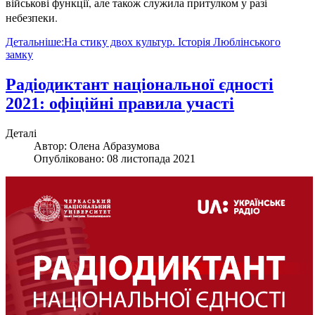
військові функції, але також служила притулком у разі
небезпеки.
Детальніше:На стику двох культур. Історія Люблінського
замку
Радіодиктант національної єдності
2021: офіційні правила участі
Деталі
Автор:
Олена Абразумова
Опубліковано: 08 листопада 2021