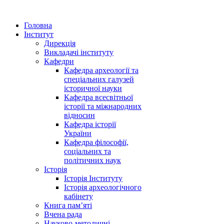
Головна
Інститут
Дирекція
Викладачі інституту
Кафедри
Кафедра археології та
спеціальних галузей
історичної науки
Кафедра всесвітньої
історії та міжнародних
відносин
Кафедра історії
України
Кафедра філософії,
соціальних та
політичних наук
Історія
Історія Інституту
Історія археологічного
кабінету
Книга памʼяті
Вчена рада
Науково-методичні