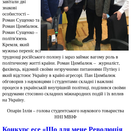
завітали дві
знакові
особистості –
Роман Сущенко та
Роман Цимбалюк.
Роман Сущенко –
політв'язень
Кремля, який
мужньо переніс всі
труднощі російського полону і зараз займає вагому роль в
політичному житті країни. Роман Цимбалюк – журналіст,
фахівець, відомий своїми незручними питаннями Путіну і
який відстоює Україну в країні-агресорі. Пан Цимбалюк
обговорив з науковцями і студентами складні і важливі
процеси в українській внутрішній політиці, поділився своїми
роздумами стосовно складних міжнародних подій і їх вплив
на Україну.
Опарін Іллія – голова студентського наукового товариства
ННІ МВІФ
Конкурс есе «Що для мене Революція