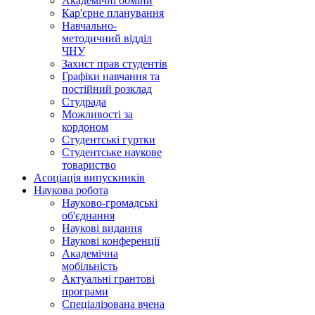
Академічні обміни
Кар'єрне планування
Навчально-
методичний відділ
ЧНУ
Захист прав студентів
Графіки навчання та
постійний розклад
Студрада
Можливості за
кордоном
Студентські гуртки
Студентське наукове
товариство
Асоціація випускників
Наукова робота
Науково-громадські
об'єднання
Наукові видання
Наукові конференції
Академічна
мобільність
Актуальні грантові
програми
Спеціалізована вчена