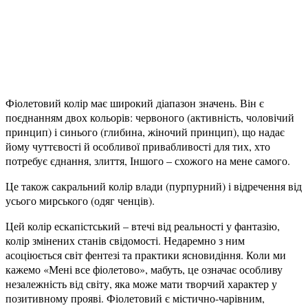
Фіолетовий колір має широкий діапазон значень. Він є
поєднанням двох кольорів: червоного (активність, чоловічий
принцип) і синього (глибина, жіночий принцип), що надає
йому чуттєвості й особливої привабливості для тих, хто
потребує єднання, злиття, Іншого – схожого на мене самого.
Це також сакральний колір влади (пурпурний) і відречення від
усього мирського (одяг ченців).
Цей колір ескапістський – втечі від реальності у фантазію,
колір змінених станів свідомості. Недаремно з ним
асоціюється світ фентезі та практики ясновидіння. Коли ми
кажемо «Мені все фіолетово», мабуть, це означає особливу
незалежність від світу, яка може мати творчий характер у
позитивному прояві. Фіолетовий є містично-чарівним,