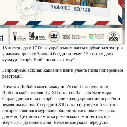
16 листопада о 17.00 за українським часом відбудеться зустріч
у рамках проекту Замкові бесіди на тему: "На
стику двох
культур. Історія Люблінського замку".
Запрошуємо всіх зацікавлених взяти участь після попередньої
реєстрації.
Початки Люблінського замку пов’язані із заснуванням
Люблінської кастелянії
у XII столітті. За часів Казимира
Справедливого на пагорбі звели град, укріплений дерев’яно-
земляним валом. У середині XIII століття у верхній частині
пагорба з’явилася мурована оборонно-житлова вежа, т.зв.
донжон. Це цінна пам’ятка романського мистецтва, що
збереглася до наших днів. Вежа виконувала передусім