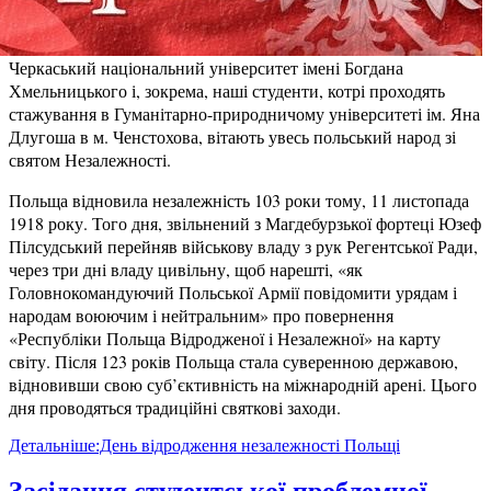
Черкаський національний університет імені Богдана
Хмельницького і, зокрема, наші студенти, котрі проходять
стажування в Гуманітарно-природничому університеті ім. Яна
Длугоша в м. Ченстохова, вітають увесь польський народ зі
святом Незалежності.
Польща відновила незалежність 103 роки тому, 11 листопада
1918 року. Того дня, звільнений з Магдебурзької фортеці Юзеф
Пілсудський перейняв військову владу з рук Регентської Ради,
через три дні владу цивільну, щоб нарешті, «як
Головнокомандуючий Польської Армії повідомити урядам і
народам воюючим і нейтральним» про повернення
«Республіки Польща Відродженої і Незалежної» на карту
світу. Після 123 років Польща стала суверенною державою,
відновивши свою суб’єктивність на міжнародній арені. Цього
дня проводяться традиційні святкові заходи.
Детальніше:День відродження незалежності Польщі