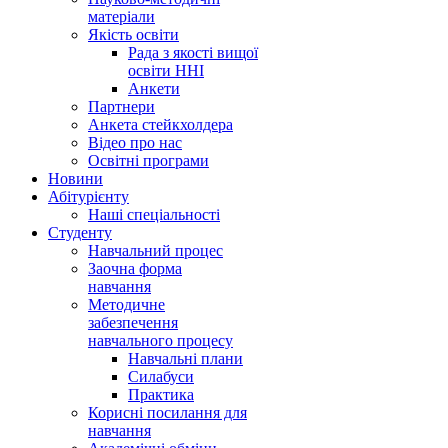
матеріали
Якість освіти
Рада з якості вищої
освіти ННІ
Анкети
Партнери
Анкета стейкхолдера
Відео про нас
Освітні програми
Hовини
Абітурієнту
Наші спеціальності
Студенту
Навчальний процес
Заочна форма
навчання
Методичне
забезпечення
навчального процесу
Навчальні плани
Силабуси
Практика
Корисні посилання для
навчання