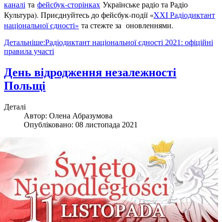
каналі
та
фейсбук-сторінках
Українське радіо та Радіо
Культура). Приєднуйтесь до фейсбук-події «
XХI Радіодиктант
національної єдності»
та стежте за оновленнями.
Детальніше:Радіодиктант національної єдності 2021: офіційні
правила участі
День відродження незалежності
Польщі
Деталі
Автор:
Олена Абразумова
Опубліковано: 08 листопада 2021