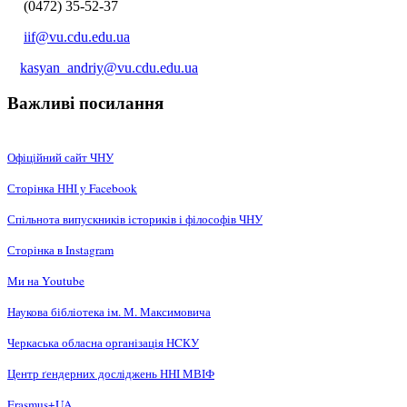
(0472) 35-52-37
iif@vu.cdu.edu.ua
kasyan_andriy@vu.cdu.edu.ua
Важливі посилання
Офіційний сайт ЧНУ
Сторінка ННІ у Facebook
Спільнота випускників істориків і філософів ЧНУ
Сторінка в Instagram
Ми на Youtube
Наукова бібліотека ім. М. Максимовича
Черкаська обласна організація НCКУ
Центр ґендерних досліджень ННІ МВІФ
Erasmus+UA