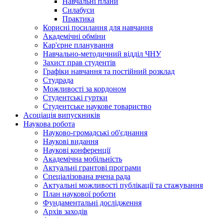
Навчальні плани
Силабуси
Практика
Корисні посилання для навчання
Академічні обміни
Кар'єрне планування
Навчально-методичний відділ ЧНУ
Захист прав студентів
Графіки навчання та постійний розклад
Студрада
Можливості за кордоном
Студентські гуртки
Студентське наукове товариство
Асоціація випускників
Наукова робота
Науково-громадські об'єднання
Наукові видання
Наукові конференції
Академічна мобільність
Актуальні грантові програми
Спеціалізована вчена рада
Актуальні можливості публікації та стажування
План наукової роботи
Фундаментальні дослідження
Архів заходів