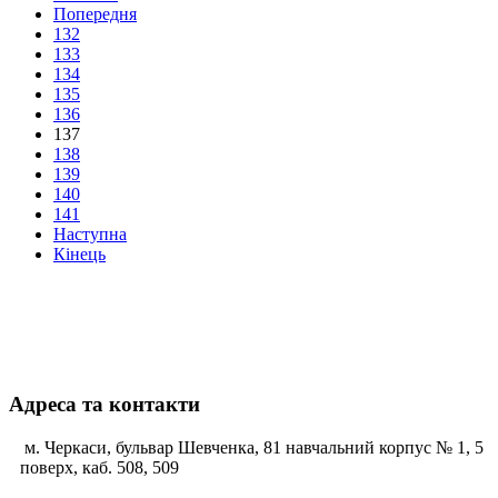
Попередня
132
133
134
135
136
137
138
139
140
141
Наступна
Кінець
Адреса та контакти
м. Черкаси, бульвар Шевченка, 81 навчальний корпус № 1, 5
поверх, каб. 508, 509