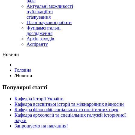
рада
Актуальні можливості
публікації та
стажування
План наукової роботи
Фундаментальні
дослідження
Архів заходів
Аспіранту
Hовини
Головна
/
Hовини
Популярні статті
Кафедра історії України
Кафедра всесвітньої історії та міжнародних відносин
Кафедра філософії, соціальних та політичних наук
Кафедра археології та спеціальних галузей історичної
науки
Запрошуємо на навчання!