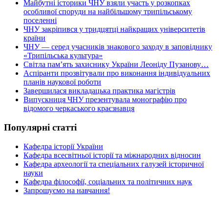
Майбутні історики ЧНУ взяли участь у розкопках
особливої споруди на найбільшому трипільському
поселенні
ЧНУ закріпився у тридцятці найкращих університетів
країни
ЧНУ — серед учасників знакового заходу в заповіднику
«Трипільська культура»
Світла пам’ять захиснику України Леоніду Пузанову…
Аспіранти прозвітували про виконання індивідуальних
планів наукової роботи
Завершилася викладацька практика магістрів
Випускниця ЧНУ презентувала монографію про
відомого черкаського краєзнавця
Популярні статті
Кафедра історії України
Кафедра всесвітньої історії та міжнародних відносин
Кафедра археології та спеціальних галузей історичної
науки
Кафедра філософії, соціальних та політичних наук
Запрошуємо на навчання!