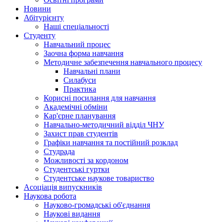
Hовини
Абітурієнту
Наші спеціальності
Студенту
Навчальний процес
Заочна форма навчання
Методичне забезпечення навчального процесу
Навчальні плани
Силабуси
Практика
Корисні посилання для навчання
Академічні обміни
Кар'єрне планування
Навчально-методичний відділ ЧНУ
Захист прав студентів
Графіки навчання та постійний розклад
Студрада
Можливості за кордоном
Студентські гуртки
Студентське наукове товариство
Асоціація випускників
Наукова робота
Науково-громадські об'єднання
Наукові видання