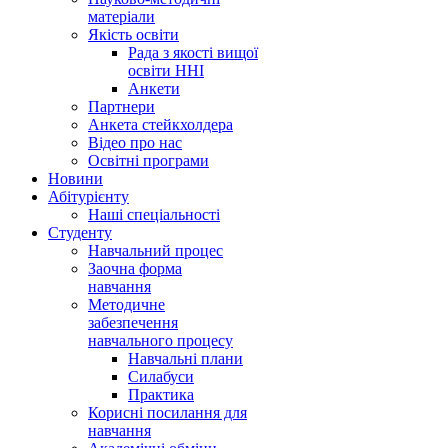
матеріали
Якість освіти
Рада з якості вищої
освіти ННІ
Анкети
Партнери
Анкета стейкхолдера
Відео про нас
Освітні програми
Hовини
Абітурієнту
Наші спеціальності
Студенту
Навчальний процес
Заочна форма
навчання
Методичне
забезпечення
навчального процесу
Навчальні плани
Силабуси
Практика
Корисні посилання для
навчання