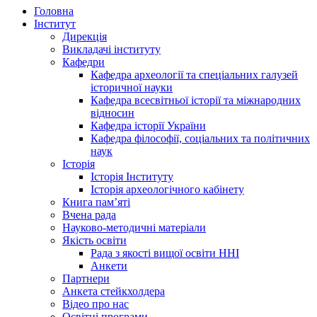
Головна
Інститут
Дирекція
Викладачі інституту
Кафедри
Кафедра археології та спеціальних галузей
історичної науки
Кафедра всесвітньої історії та міжнародних
відносин
Кафедра історії України
Кафедра філософії, соціальних та політичних
наук
Історія
Історія Інституту
Історія археологічного кабінету
Книга памʼяті
Вчена рада
Науково-методичні матеріали
Якість освіти
Рада з якості вищої освіти ННІ
Анкети
Партнери
Анкета стейкхолдера
Відео про нас
Освітні програми