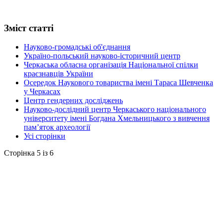
Зміст статті
Науково-громадські об'єднання
Україно-польський науково-історичний центр
Черкаська обласна організація Національної спілки
краєзнавців України
Осередок Наукового товариства імені Тараса Шевченка
у Черкасах
Центр гендерних досліджень
Науково-дослідний центр Черкаського національного
університету імені Богдана Хмельницького з вивчення
пам’яток археології
Усі сторінки
Сторінка 5 із 6