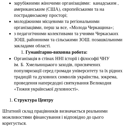
зарубіжними жіночими організаціями: канадським ,
американським (США), європейськими та на
пострадянському просторі;
молодіжними місцевими та регіональними
організаціями, перш за все, «Молода Черкащина»;
з педагогічними колективами та учнями Черкаських
ЗОШ, районними та сільськими ЗОШ. позашкільними
закладами області.
Гуманітарно-виховна робота:
Організація в стінах ННІ історії і філософії ЧНУ
ім. Б. Хмельницького заходів, присвячених
популяризації серед громади університету та їх рідних
традицій та духовних символів українства, зокрема,
проведення напередодні святкування Великодня
«Тижня української духовності».
Структура Центру
Штатний склад працівників визначається реальними
можливостями фінансування і відповідно до цього
корегується.