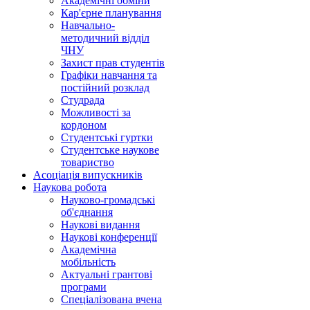
Академічні обміни
Кар'єрне планування
Навчально-
методичний відділ
ЧНУ
Захист прав студентів
Графіки навчання та
постійний розклад
Студрада
Можливості за
кордоном
Студентські гуртки
Студентське наукове
товариство
Асоціація випускників
Наукова робота
Науково-громадські
об'єднання
Наукові видання
Наукові конференції
Академічна
мобільність
Актуальні грантові
програми
Спеціалізована вчена