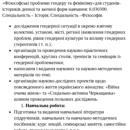
«Філософські проблеми гендеру та фемінізму»для студенів-
істориків денної та заочної форм навчання: 6.030300.
Спеціальність – Історія; Спеціальність –Філософія.
дослідження гендерної ситуації в окремо взятому
колективі, установі, місті, регіоні (виявлення гендерних
проблем, рівня гендерної культури та впливу гендерних
стереотипів і т. п.);
організація та проведення науково-практичних
конференцій, круглих столів, тренінгів та семінарів із
гендерної проблематики;
написання і видання наукових та науково-методичних
матеріалів по темі;
організацію науково-дослідних проектів щодо
повсякденного життя українського жіноцтва: «Війна
очима жінок» та «Соціально-активна Черкащанка»
шляхом проведення польових досліджень.
Навчальна робота:
Підготовка та видання навчальної літератури
(підручників, навчальних та навчально-методичних
посібників: курс лекцій, семінарські заняття, самостійна
робота, тренувальні тести і. т.п.);