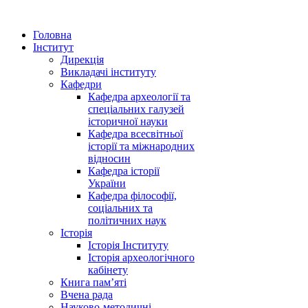
Головна
Інститут
Дирекція
Викладачі інституту
Кафедри
Кафедра археології та
спеціальних галузей
історичної науки
Кафедра всесвітньої
історії та міжнародних
відносин
Кафедра історії
України
Кафедра філософії,
соціальних та
політичних наук
Історія
Історія Інституту
Історія археологічного
кабінету
Книга памʼяті
Вчена рада
Науково-методичні