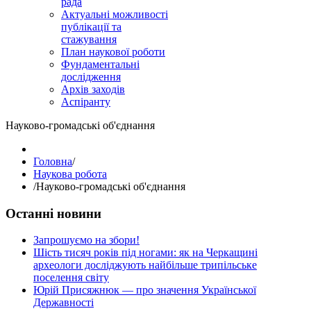
рада
Актуальні можливості
публікації та
стажування
План наукової роботи
Фундаментальні
дослідження
Архів заходів
Аспіранту
Науково-громадські об'єднання
Головна
/
Наукова робота
/
Науково-громадські об'єднання
Останні новини
Запрошуємо на збори!
Шість тисяч років під ногами: як на Черкащині
археологи досліджують найбільше трипільське
поселення світу
Юрій Присяжнюк — про значення Української
Державності