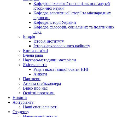
Кафедра археології та спеціальних галузей
історичної науки
Кафедра всесвітньої історії та міжнародних
відносин
Кафедра історії України
Кафедра філософії, соціальних та політичних
наук
Історія
Історія Інституту
Історія археологічного кабінету
Книга памʼяті
Вчена рада
Науково-методичні матеріали
Якість освіти
Рада з якості вищої освіти ННІ
Анкети
Партнери
Анкета стейкхолдера
Відео про нас
Освітні програми
Hовини
Абітурієнту
Наші спеціальності
Студенту
Навчальний процес