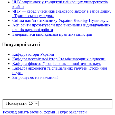
ЧНУ закріпився у тридцятці найкращих університетів
країни
ЧНУ — серед учасників знакового заходу в заповіднику
«Трипільська культура»
Світла пам’ять захиснику України Леоніду Пузанову…
Аспіранти прозвітували про виконання індивідуальних
планів наукової роботи
Завершилася викладацька практика магістрів
Популярні статті
Кафедра історії України
Кафедра всесвітньої історії та міжнародних відносин
Кафедра філософії, соціальних та політичних наук
Кафедра археології та спеціальних галузей історичної
науки
Запрошуємо на навчання!
Показувати
Розклад занять заочної форми ІІ курс бакалаври