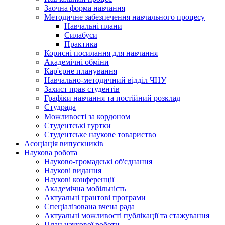
Заочна форма навчання
Методичне забезпечення навчального процесу
Навчальні плани
Силабуси
Практика
Корисні посилання для навчання
Академічні обміни
Кар'єрне планування
Навчально-методичний відділ ЧНУ
Захист прав студентів
Графіки навчання та постійний розклад
Студрада
Можливості за кордоном
Студентські гуртки
Студентське наукове товариство
Асоціація випускників
Наукова робота
Науково-громадські об'єднання
Наукові видання
Наукові конференції
Академічна мобільність
Актуальні грантові програми
Спеціалізована вчена рада
Актуальні можливості публікації та стажування
План наукової роботи