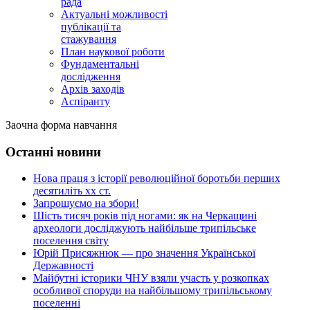
рада
Актуальні можливості
публікації та
стажування
План наукової роботи
Фундаментальні
дослідження
Архів заходів
Аспіранту
Заочна форма навчання
Останні новини
Нова праця з історії революційної боротьби перших
десятиліть хх ст.
Запрошуємо на збори!
Шість тисяч років під ногами: як на Черкащині
археологи досліджують найбільше трипільське
поселення світу
Юрій Присяжнюк — про значення Української
Державності
Майбутні історики ЧНУ взяли участь у розкопках
особливої споруди на найбільшому трипільському
поселенні