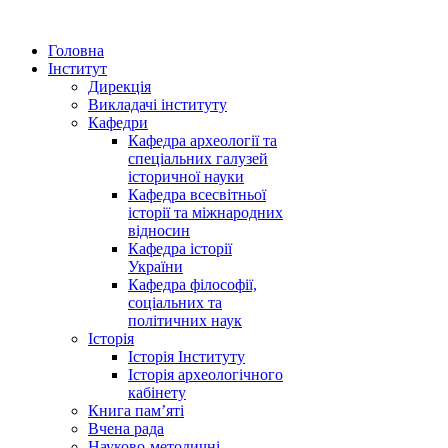
Головна
Інститут
Дирекція
Викладачі інституту
Кафедри
Кафедра археології та
спеціальних галузей
історичної науки
Кафедра всесвітньої
історії та міжнародних
відносин
Кафедра історії
України
Кафедра філософії,
соціальних та
політичних наук
Історія
Історія Інституту
Історія археологічного
кабінету
Книга памʼяті
Вчена рада
Науково-методичні