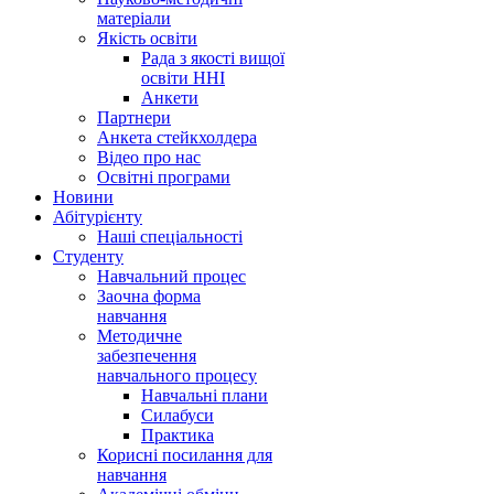
матеріали
Якість освіти
Рада з якості вищої
освіти ННІ
Анкети
Партнери
Анкета стейкхолдера
Відео про нас
Освітні програми
Hовини
Абітурієнту
Наші спеціальності
Студенту
Навчальний процес
Заочна форма
навчання
Методичне
забезпечення
навчального процесу
Навчальні плани
Силабуси
Практика
Корисні посилання для
навчання