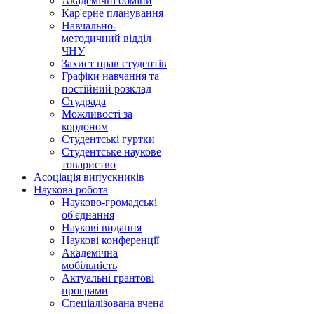
Академічні обміни
Кар'єрне планування
Навчально-
методичний відділ
ЧНУ
Захист прав студентів
Графіки навчання та
постійний розклад
Студрада
Можливості за
кордоном
Студентські гуртки
Студентське наукове
товариство
Асоціація випускників
Наукова робота
Науково-громадські
об'єднання
Наукові видання
Наукові конференції
Академічна
мобільність
Актуальні грантові
програми
Спеціалізована вчена