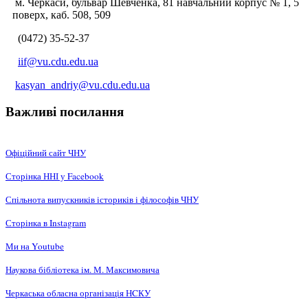
м. Черкаси, бульвар Шевченка, 81 навчальний корпус № 1, 5
поверх, каб. 508, 509
(0472) 35-52-37
iif@vu.cdu.edu.ua
kasyan_andriy@vu.cdu.edu.ua
Важливі посилання
Офіційний сайт ЧНУ
Сторінка ННІ у Facebook
Спільнота випускників істориків і філософів ЧНУ
Сторінка в Instagram
Ми на Youtube
Наукова бібліотека ім. М. Максимовича
Черкаська обласна організація НCКУ