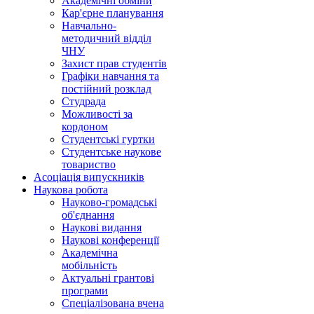
Академічні обміни
Кар'єрне планування
Навчально-
методичний відділ
ЧНУ
Захист прав студентів
Графіки навчання та
постійний розклад
Студрада
Можливості за
кордоном
Студентські гуртки
Студентське наукове
товариство
Асоціація випускників
Наукова робота
Науково-громадські
об'єднання
Наукові видання
Наукові конференції
Академічна
мобільність
Актуальні грантові
програми
Спеціалізована вчена