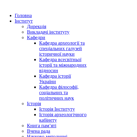
Головна
Інститут
Дирекція
Викладачі інституту
Кафедри
Кафедра археології та
спеціальних галузей
історичної науки
Кафедра всесвітньої
історії та міжнародних
відносин
Кафедра історії
України
Кафедра філософії,
соціальних та
політичних наук
Історія
Історія Інституту
Історія археологічного
кабінету
Книга памʼяті
Вчена рада
Науково-методичні