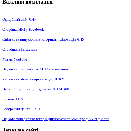
Важливі посилання
Офіційний сайт ЧНУ
Сторінка ННІ у Facebook
Спільнота випускників істориків і філософів ЧНУ
Сторінка в Instagram
Ми на Youtube
Наукова бібліотека ім. М. Максимовича
Черкаська обласна організація НCКУ
Центр ґендерних досліджень ННІ МВІФ
Erasmus+UA
Ресурсний центр ГУРТ
Наукове товариство історії дипломатії та міжнародних відносин
Зараз на сайті