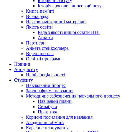
Історія Інституту
Історія археологічного кабінету
Книга памʼяті
Вчена рада
Науково-методичні матеріали
Якість освіти
Рада з якості вищої освіти ННІ
Анкети
Партнери
Анкета стейкхолдера
Відео про нас
Освітні програми
Hовини
Абітурієнту
Наші спеціальності
Студенту
Навчальний процес
Заочна форма навчання
Методичне забезпечення навчального процесу
Навчальні плани
Силабуси
Практика
Корисні посилання для навчання
Академічні обміни
Кар'єрне планування