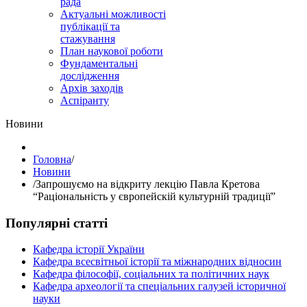
рада
Актуальні можливості
публікації та
стажування
План наукової роботи
Фундаментальні
дослідження
Архів заходів
Аспіранту
Hовини
Головна
/
Hовини
/
Запрошуємо на відкриту лекцію Павла Кретова
“Раціональність у європейскій культурній традиції”
Популярні статті
Кафедра історії України
Кафедра всесвітньої історії та міжнародних відносин
Кафедра філософії, соціальних та політичних наук
Кафедра археології та спеціальних галузей історичної
науки