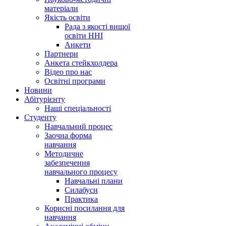
матеріали
Якість освіти
Рада з якості вищої
освіти ННІ
Анкети
Партнери
Анкета стейкхолдера
Відео про нас
Освітні програми
Hовини
Абітурієнту
Наші спеціальності
Студенту
Навчальний процес
Заочна форма
навчання
Методичне
забезпечення
навчального процесу
Навчальні плани
Силабуси
Практика
Корисні посилання для
навчання