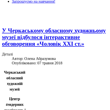
Запрошуємо на навчання!
У Черкаському обласному художньому
музеї відбулося інтерактивне
обговорення «Чоловік ХХІ ст.»
Деталі
Автор: Олена Абразумова
Опубліковано: 07 травня 2018
Черкаський
обласний
художній
музей
Центр
ґендерних
досліджень і