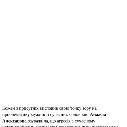
Кожен з присутніх висловив свою точку зору на
Анжела
проблематику мужності сучасних чоловіків.
Алєксанова
зауважила, що агресія в сучасному
інформаційному суспільстві стає зовні більш цивілізованою,