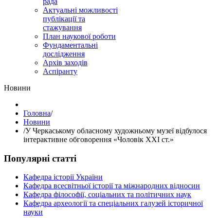
рада
Актуальні можливості
публікації та
стажування
План наукової роботи
Фундаментальні
дослідження
Архів заходів
Аспіранту
Hовини
Головна
/
Hовини
/
У Черкаському обласному художньому музеї відбулося
інтерактивне обговорення «Чоловік ХХІ ст.»
Популярні статті
Кафедра історії України
Кафедра всесвітньої історії та міжнародних відносин
Кафедра філософії, соціальних та політичних наук
Кафедра археології та спеціальних галузей історичної
науки