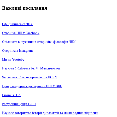
Важливі посилання
Офіційний сайт ЧНУ
Сторінка ННІ у Facebook
Спільнота випускників істориків і філософів ЧНУ
Сторінка в Instagram
Ми на Youtube
Наукова бібліотека ім. М. Максимовича
Черкаська обласна організація НCКУ
Центр ґендерних досліджень ННІ МВІФ
Erasmus+UA
Ресурсний центр ГУРТ
Наукове товариство історії дипломатії та міжнародних відносин