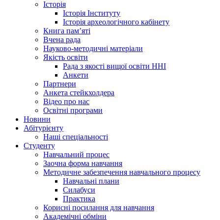
Історія
Історія Інституту
Історія археологічного кабінету
Книга памʼяті
Вчена рада
Науково-методичні матеріали
Якість освіти
Рада з якості вищої освіти ННІ
Анкети
Партнери
Анкета стейкхолдера
Відео про нас
Освітні програми
Hовини
Абітурієнту
Наші спеціальності
Студенту
Навчальний процес
Заочна форма навчання
Методичне забезпечення навчального процесу
Навчальні плани
Силабуси
Практика
Корисні посилання для навчання
Академічні обміни