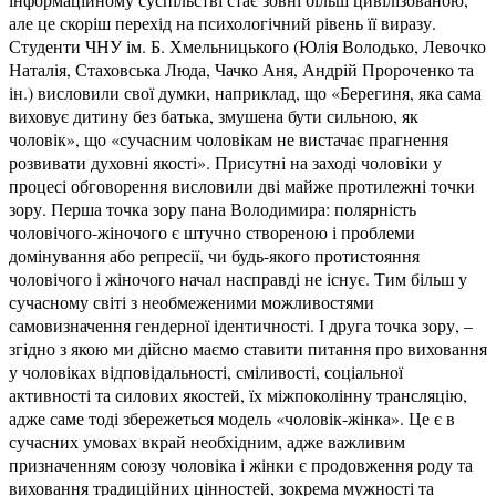
але це скоріш перехід на психологічний рівень її виразу.
Студенти ЧНУ ім. Б. Хмельницького (Юлія Володько, Левочко
Наталія, Стаховська Люда, Чачко Аня, Андрій Пророченко та
ін.) висловили свої думки, наприклад, що «Берегиня, яка сама
виховує дитину без батька, змушена бути сильною, як
чоловік», що «сучасним чоловікам не вистачає прагнення
розвивати духовні якості». Присутні на заході чоловіки у
процесі обговорення висловили дві майже протилежні точки
зору. Перша точка зору пана Володимира: полярність
чоловічого-жіночого є штучно створеною і проблеми
домінування або репресії, чи будь-якого протистояння
чоловічого і жіночого начал насправді не існує. Тим більш у
сучасному світі з необмеженими можливостями
самовизначення гендерної ідентичності. І друга точка зору, –
згідно з якою ми дійсно маємо ставити питання про виховання
у чоловіках відповідальності, сміливості, соціальної
активності та силових якостей, їх міжпоколінну трансляцію,
адже саме тоді збережеться модель «чоловік-жінка». Це є в
сучасних умовах вкрай необхідним, адже важливим
призначенням союзу чоловіка і жінки є продовження роду та
виховання традиційних цінностей, зокрема мужності та