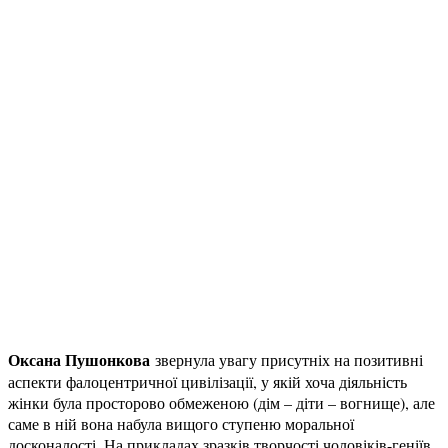
Оксана Пушонкова
звернула увагу присутніх на позитивні
аспекти фалоцентричної цивілізації, у якій хоча діяльність
жінки була просторово обмеженою (дім – діти – вогнище), але
саме в ній вона набула вищого ступеню моральної
досконалості. На прикладах зразків творчості чоловіків-геніїв