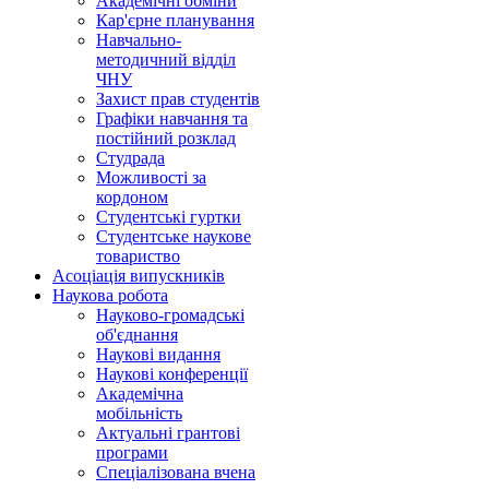
Академічні обміни
Кар'єрне планування
Навчально-
методичний відділ
ЧНУ
Захист прав студентів
Графіки навчання та
постійний розклад
Студрада
Можливості за
кордоном
Студентські гуртки
Студентське наукове
товариство
Асоціація випускників
Наукова робота
Науково-громадські
об'єднання
Наукові видання
Наукові конференції
Академічна
мобільність
Актуальні грантові
програми
Спеціалізована вчена