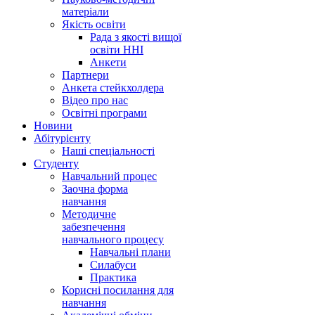
матеріали
Якість освіти
Рада з якості вищої
освіти ННІ
Анкети
Партнери
Анкета стейкхолдера
Відео про нас
Освітні програми
Hовини
Абітурієнту
Наші спеціальності
Студенту
Навчальний процес
Заочна форма
навчання
Методичне
забезпечення
навчального процесу
Навчальні плани
Силабуси
Практика
Корисні посилання для
навчання