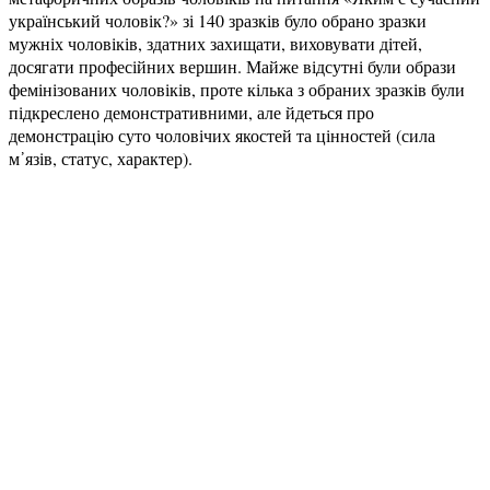
український чоловік?» зі 140 зразків було обрано зразки
мужніх чоловіків, здатних захищати, виховувати дітей,
досягати професійних вершин. Майже відсутні були образи
фемінізованих чоловіків, проте кілька з обраних зразків були
підкреслено демонстративними, але йдеться про
демонстрацію суто чоловічих якостей та цінностей (сила
м᾿язів, статус, характер).