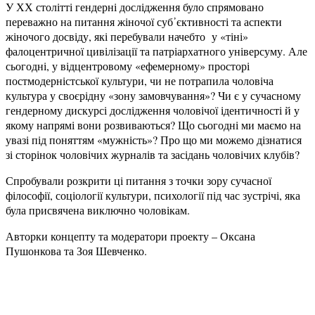
У ХХ столітті гендерні дослідження було спрямовано
переважно на питання жіночої суб᾿єктивності та аспекти
жіночого досвіду, які перебували начебто у «тіні»
фалоцентричної цивілізації та патріархатного універсуму. Але
сьогодні, у відцентровому «ефемерному» просторі
постмодерністської культури, чи не потрапила чоловіча
культура у своєрідну «зону замовчування»? Чи є у сучасному
гендерному дискурсі дослідження чоловічої ідентичності й у
якому напрямі вони розвиваються? Що сьогодні ми маємо на
увазі під поняттям «мужність»? Про що ми можемо дізнатися
зі сторінок чоловічих журналів та засідань чоловічих клубів?
Спробували розкрити ці питання з точки зору сучасної
філософії, соціології культури, психології під час зустрічі, яка
була присвячена виключно чоловікам.
Авторки концепту та модератори проекту – Оксана
Пушонкова та Зоя Шевченко.