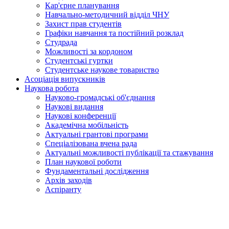
Кар'єрне планування
Навчально-методичний відділ ЧНУ
Захист прав студентів
Графіки навчання та постійний розклад
Студрада
Можливості за кордоном
Студентські гуртки
Студентське наукове товариство
Асоціація випускників
Наукова робота
Науково-громадські об'єднання
Наукові видання
Наукові конференції
Академічна мобільність
Актуальні грантові програми
Спеціалізована вчена рада
Актуальні можливості публікації та стажування
План наукової роботи
Фундаментальні дослідження
Архів заходів
Аспіранту