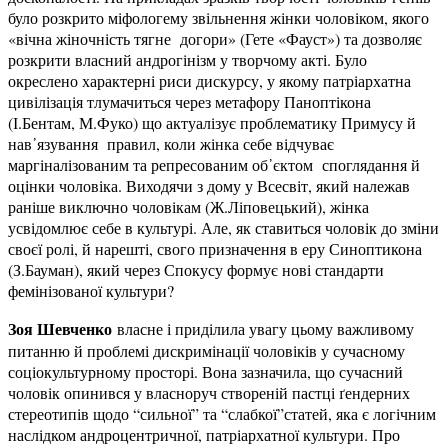
було розкрито міфологему звільнення жінки чоловіком, якого
«вічна жіночність тягне догори» (Гете «Фауст») та дозволяє
розкрити власний андрогінізм у творчому акті. Було
окреслено характерні риси дискурсу, у якому патріархатна
цивілізація тлумачиться через метафору Паноптікона
(І.Бентам, М.Фуко) що актуалізує проблематику Примусу й
нав᾿язування правил, коли жінка себе відчуває
маргіналізованим та репресованим об᾿єктом споглядання й
оцінки чоловіка. Виходячи з дому у Всесвіт, який належав
раніше виключно чоловікам (Ж.Ліповецький), жінка
усвідомлює себе в культурі. Але, як ставиться чоловік до зміни
своєї ролі, й нарешті, свого призначення в еру Синоптикона
(З.Бауман), який через Спокусу формує нові стандарти
фемінізованої культури?
Зоя Шевченко
власне і приділила увагу цьому важливому
питанню й проблемі дискримінації чоловіків у сучасному
соціокультурному просторі. Вона зазначила, що сучасний
чоловік опинився у власноруч створеній пастці ґендерних
стереотипів щодо “сильної” та “слабкої”статей, яка є логічним
наслідком андроцентричної, патріархатної культури. Про