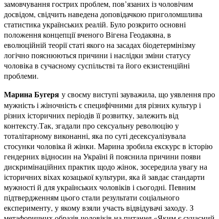
замовчування гострих проблем, пов’язаних із чоловічим
досвідом, свідчить наведена доповідачкою приголомшлива
статистика українських реалій. Було розкрито основні
положення концепції вченого Вігена Геодакяна, в
еволюційній теорії статі якого на засадах біодетермінізму
логічно пояснюються причини і наслідки зміни статусу
чоловіка в сучасному суспільстві та його екзистенційні
проблеми.
Марина Бугеря
у своєму виступі зауважила, що уявлення про
мужність і жіночність є специфічними для різних культур і
різних історичних періодів її розвитку, залежить від
контексту.Так, згадали про сексуальну революцію у
тоталітарному виконанні, яка по суті десексуалізувала
стосунки чоловіка й жінки. Марина зробила екскурс в історію
гендерних відносин на Україні й пояснила причини появи
дискримінаційних практик щодо жінок, зосередила увагу на
історичних віхах козацької культури, яка й завдає стандарти
мужності й для українських чоловіків і сьогодні. Певним
підтвердженням цього стали результати соціального
експерименту, у якому взяли участь відвідувачі заходу. З
метафоричних образів чоловіків на питання «Яким є сучасний