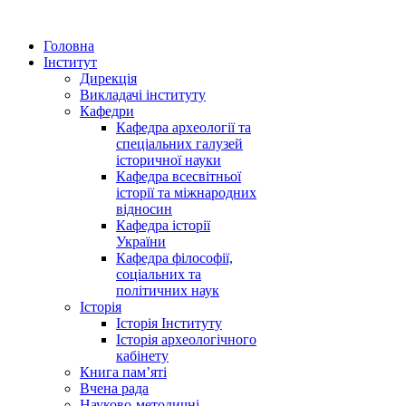
Головна
Інститут
Дирекція
Викладачі інституту
Кафедри
Кафедра археології та
спеціальних галузей
історичної науки
Кафедра всесвітньої
історії та міжнародних
відносин
Кафедра історії
України
Кафедра філософії,
соціальних та
політичних наук
Історія
Історія Інституту
Історія археологічного
кабінету
Книга памʼяті
Вчена рада
Науково-методичні