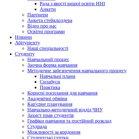
Рада з якості вищої освіти ННІ
Анкети
Партнери
Анкета стейкхолдера
Відео про нас
Освітні програми
Hовини
Абітурієнту
Наші спеціальності
Студенту
Навчальний процес
Заочна форма навчання
Методичне забезпечення навчального процесу
Навчальні плани
Силабуси
Практика
Корисні посилання для навчання
Академічні обміни
Кар'єрне планування
Навчально-методичний відділ ЧНУ
Захист прав студентів
Графіки навчання та постійний розклад
Студрада
Можливості за кордоном
Студентські гуртки