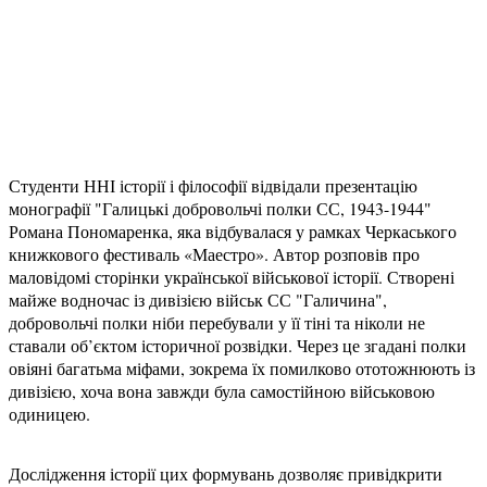
Студенти ННІ історії і філософії відвідали презентацію
монографії "Галицькі добровольчі полки СС, 1943-1944"
Романа Пономаренка, яка відбувалася у рамках Черкаського
книжкового фестиваль «Маестро». Автор розповів про
маловідомі сторінки української військової історії. Створені
майже водночас із дивізією військ СС "Галичина",
добровольчі полки ніби перебували у її тіні та ніколи не
ставали об’єктом історичної розвідки. Через це згадані полки
овіяні багатьма міфами, зокрема їх помилково ототожнюють із
дивізією, хоча вона завжди була самостійною військовою
одиницею.
Дослідження історії цих формувань дозволяє привідкрити