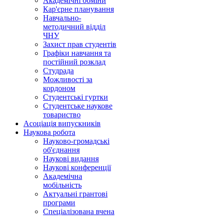
Академічні обміни
Кар'єрне планування
Навчально-
методичний відділ
ЧНУ
Захист прав студентів
Графіки навчання та
постійний розклад
Студрада
Можливості за
кордоном
Студентські гуртки
Студентське наукове
товариство
Асоціація випускників
Наукова робота
Науково-громадські
об'єднання
Наукові видання
Наукові конференції
Академічна
мобільність
Актуальні грантові
програми
Спеціалізована вчена