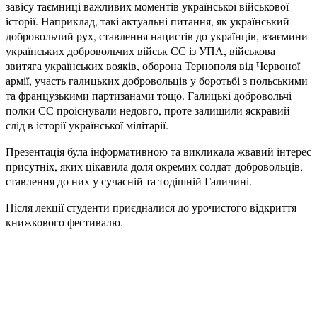
завісу таємниці важливих моментів української військової
історії. Наприклад, такі актуальні питання, як український
добровольчий рух, ставлення нацистів до українців, взаємини
українських добровольчих військ СС із УПА, військова
звитяга українських вояків, оборона Тернополя від Червоної
армії, участь галицьких добровольців у боротьбі з польськими
та французькими партизанами тощо. Галицькі добровольчі
полки СС проіснували недовго, проте залишили яскравий
слід в історії української мілітарії.
Презентація була інформативною та викликала жвавий інтерес
присутніх, яких цікавила доля окремих солдат-добровольців,
ставлення до них у сучасній та тодішній Галичині.
Після лекції студенти приєдналися до урочистого відкриття
книжкового фестивалю.