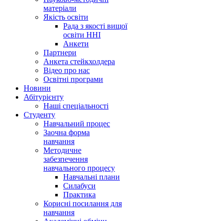
матеріали
Якість освіти
Рада з якості вищої
освіти ННІ
Анкети
Партнери
Анкета стейкхолдера
Відео про нас
Освітні програми
Hовини
Абітурієнту
Наші спеціальності
Студенту
Навчальний процес
Заочна форма
навчання
Методичне
забезпечення
навчального процесу
Навчальні плани
Силабуси
Практика
Корисні посилання для
навчання