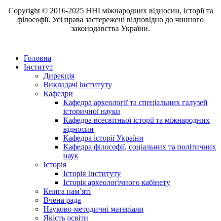
Copyright © 2016-2025 ННІ міжнародних відносин, історії та
філософії. Усі права застережені відповідно до чинного
законодавства України.
Головна
Інститут
Дирекція
Викладачі інституту
Кафедри
Кафедра археології та спеціальних галузей
історичної науки
Кафедра всесвітньої історії та міжнародних
відносин
Кафедра історії України
Кафедра філософії, соціальних та політичних
наук
Історія
Історія Інституту
Історія археологічного кабінету
Книга памʼяті
Вчена рада
Науково-методичні матеріали
Якість освіти