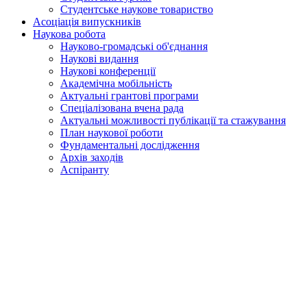
Студентське наукове товариство
Асоціація випускників
Наукова робота
Науково-громадські об'єднання
Наукові видання
Наукові конференції
Академічна мобільність
Актуальні грантові програми
Спеціалізована вчена рада
Актуальні можливості публікації та стажування
План наукової роботи
Фундаментальні дослідження
Архів заходів
Аспіранту