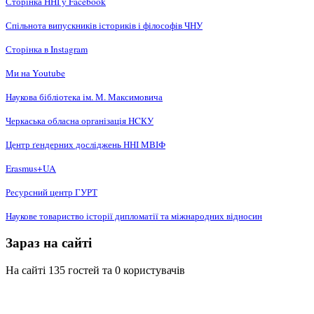
Сторінка ННІ у Facebook
Спільнота випускників істориків і філософів ЧНУ
Сторінка в Instagram
Ми на Youtube
Наукова бібліотека ім. М. Максимовича
Черкаська обласна організація НCКУ
Центр ґендерних досліджень ННІ МВІФ
Erasmus+UA
Ресурсний центр ГУРТ
Наукове товариство історії дипломатії та міжнародних відносин
Зараз на сайті
На сайті 135 гостей та 0 користувачів