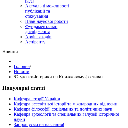
рада
Актуальні можливості
публікації та
стажування
План наукової роботи
Фундаментальні
дослідження
Архів заходів
Аспіранту
Hовини
Головна
/
Hовини
/
Студенти-історики на Книжковому фестивалі
Популярні статті
Кафедра історії України
Кафедра всесвітньої історії та міжнародних відносин
Кафедра філософії, соціальних та політичних наук
Кафедра археології та спеціальних галузей історичної
науки
Запрошуємо на навчання!