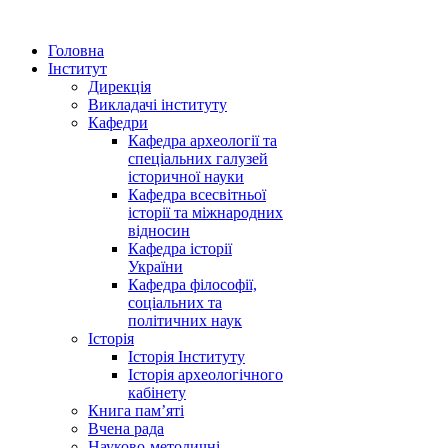
Головна
Інститут
Дирекція
Викладачі інституту
Кафедри
Кафедра археології та
спеціальних галузей
історичної науки
Кафедра всесвітньої
історії та міжнародних
відносин
Кафедра історії
України
Кафедра філософії,
соціальних та
політичних наук
Історія
Історія Інституту
Історія археологічного
кабінету
Книга памʼяті
Вчена рада
Науково-методичні