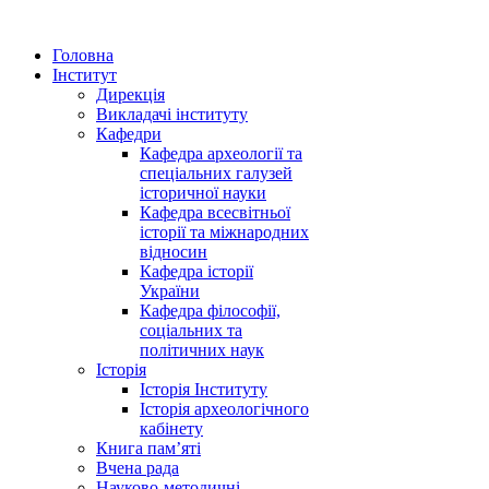
Головна
Інститут
Дирекція
Викладачі інституту
Кафедри
Кафедра археології та
спеціальних галузей
історичної науки
Кафедра всесвітньої
історії та міжнародних
відносин
Кафедра історії
України
Кафедра філософії,
соціальних та
політичних наук
Історія
Історія Інституту
Історія археологічного
кабінету
Книга памʼяті
Вчена рада
Науково-методичні