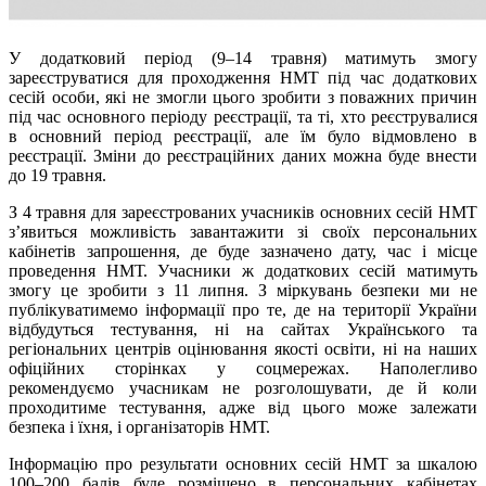
У додатковий період (9–14 травня) матимуть змогу
зареєструватися для проходження НМТ під час додаткових
сесій особи, які не змогли цього зробити з поважних причин
під час основного періоду реєстрації, та ті, хто реєструвалися
в основний період реєстрації, але їм було відмовлено в
реєстрації. Зміни до реєстраційних даних можна буде внести
до 19 травня.
З 4 травня для зареєстрованих учасників основних сесій НМТ
з’явиться можливість завантажити зі своїх персональних
кабінетів запрошення, де буде зазначено дату, час і місце
проведення НМТ. Учасники ж додаткових сесій матимуть
змогу це зробити з 11 липня. З міркувань безпеки ми не
публікуватимемо інформації про те, де на території України
відбудуться тестування, ні на сайтах Українського та
регіональних центрів оцінювання якості освіти, ні на наших
офіційних сторінках у соцмережах. Наполегливо
рекомендуємо учасникам не розголошувати, де й коли
проходитиме тестування, адже від цього може залежати
безпека і їхня, і організаторів НМТ.
Інформацію про результати основних сесій НМТ за шкалою
100–200 балів буде розміщено в персональних кабінетах