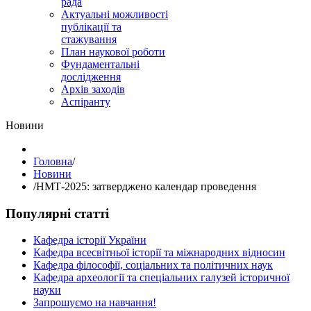
рада
Актуальні можливості
публікації та
стажування
План наукової роботи
Фундаментальні
дослідження
Архів заходів
Аспіранту
Hовини
Головна
/
Hовини
/
НМТ-2025: затверджено календар проведення
Популярні статті
Кафедра історії України
Кафедра всесвітньої історії та міжнародних відносин
Кафедра філософії, соціальних та політичних наук
Кафедра археології та спеціальних галузей історичної
науки
Запрошуємо на навчання!