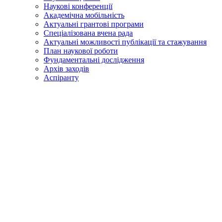
Наукові конференції
Академічна мобільність
Актуальні грантові програми
Спеціалізована вчена рада
Актуальні можливості публікації та стажування
План наукової роботи
Фундаментальні дослідження
Архів заходів
Аспіранту