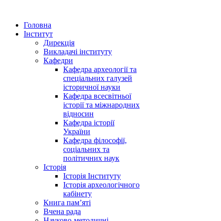
Головна
Інститут
Дирекція
Викладачі інституту
Кафедри
Кафедра археології та
спеціальних галузей
історичної науки
Кафедра всесвітньої
історії та міжнародних
відносин
Кафедра історії
України
Кафедра філософії,
соціальних та
політичних наук
Історія
Історія Інституту
Історія археологічного
кабінету
Книга памʼяті
Вчена рада
Науково-методичні