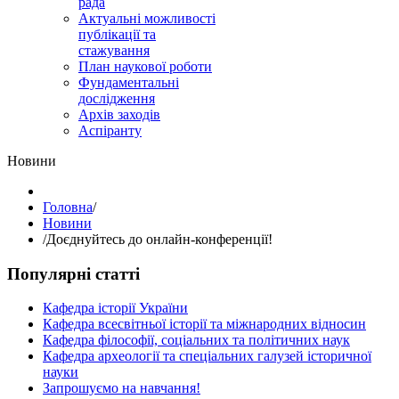
рада
Актуальні можливості
публікації та
стажування
План наукової роботи
Фундаментальні
дослідження
Архів заходів
Аспіранту
Hовини
Головна
/
Hовини
/
Доєднуйтесь до онлайн-конференції!
Популярні статті
Кафедра історії України
Кафедра всесвітньої історії та міжнародних відносин
Кафедра філософії, соціальних та політичних наук
Кафедра археології та спеціальних галузей історичної
науки
Запрошуємо на навчання!