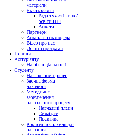
матеріали
Якість освіти
Рада з якості вищої
освіти ННІ
Анкети
Партнери
Анкета стейкхолдера
Відео про нас
Освітні програми
Hовини
Абітурієнту
Наші спеціальності
Студенту
Навчальний процес
Заочна форма
навчання
Методичне
забезпечення
навчального процесу
Навчальні плани
Силабуси
Практика
Корисні посилання для
навчання