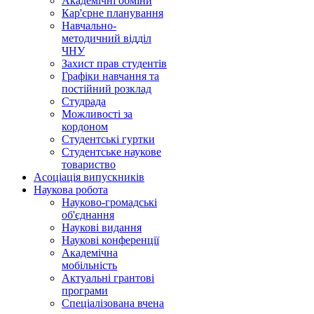
Академічні обміни
Кар'єрне планування
Навчально-
методичний відділ
ЧНУ
Захист прав студентів
Графіки навчання та
постійний розклад
Студрада
Можливості за
кордоном
Студентські гуртки
Студентське наукове
товариство
Асоціація випускників
Наукова робота
Науково-громадські
об'єднання
Наукові видання
Наукові конференції
Академічна
мобільність
Актуальні грантові
програми
Спеціалізована вчена