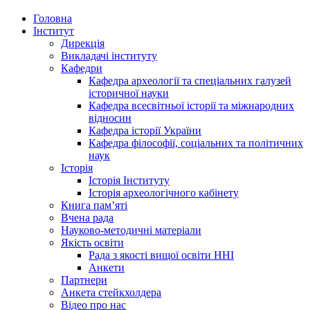
Головна
Інститут
Дирекція
Викладачі інституту
Кафедри
Кафедра археології та спеціальних галузей
історичної науки
Кафедра всесвітньої історії та міжнародних
відносин
Кафедра історії України
Кафедра філософії, соціальних та політичних
наук
Історія
Історія Інституту
Історія археологічного кабінету
Книга памʼяті
Вчена рада
Науково-методичні матеріали
Якість освіти
Рада з якості вищої освіти ННІ
Анкети
Партнери
Анкета стейкхолдера
Відео про нас