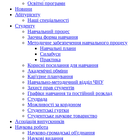
Освітні програми
Hовини
Абітурієнту
Наші спеціальності
Студенту
Навчальний процес
Заочна форма навчання
Методичне забезпечення навчального процесу
Навчальні плани
Силабуси
Практика
Корисні посилання для навчання
Академічні обміни
Кар'єрне планування
Навчально-методичний відділ ЧНУ
Захист прав студентів
Графіки навчання та постійний розклад
Студрада
Можливості за кордоном
Студентські гуртки
Студентське наукове товариство
Асоціація випускників
Наукова робота
Науково-громадські об'єднання
Наукові видання