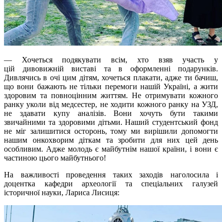
— Хочеться подякувати всім, хто взяв участь у
цій дивовижній виставі та в оформленні подарунків.
Дивлячись в очі цим дітям, хочеться плакати, адже ти бачиш,
що вони бажають не тільки перемоги нашій Україні, а жити
здоровим та повноцінним життям. Не отримувати кожного
ранку уколи від медсестер, не ходити кожного ранку на УЗД,
не здавати купу аналізів. Вони хочуть бути такими
звичайними та здоровими дітьми. Наший студентський фонд
не міг залишитися осторонь, тому ми вирішили допомогти
нашим онкохворим діткам та зробити для них цей день
особливим. Адже молодь є майбутнім нашої країни, і вони є
частиною цього майбутнього!
На важливості проведення таких заходів наголосила і
доцентка кафедри археології та спеціальних галузей
історичної науки, Лариса Лисиця: