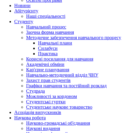
Освітні програми
Hовини
Абітурієнту
Наші спеціальності
Студенту
Навчальний процес
Заочна форма навчання
Методичне забезпечення навчального процесу
Навчальні плани
Силабуси
Практика
Корисні посилання для навчання
Академічні обміни
Кар'єрне планування
Навчально-методичний відділ ЧНУ
Захист прав студентів
Графіки навчання та постійний розклад
Студрада
Можливості за кордоном
Студентські гуртки
Студентське наукове товариство
Асоціація випускників
Наукова робота
Науково-громадські об'єднання
Наукові видання