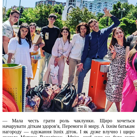
— Мала честь грати роль чаклунки. Щиро хочеться
начарувати діткам здоров'я, Перемоги й миру. А їхнім батькам
нагороду — одужання їхніх діток. І як дуже влучно і щиро