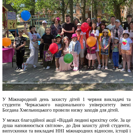
У Міжнародний день захисту дітей 1 червня викладачі та
студенти Черкаського національного університету імені
Богдана Хмельницького провели низку заходів для дітей.
У межах благодійної акції «Віддай людині крихітку себе. За це
душа наповнюється світлом», до Дня захисту дітей студенти,
випускники та викладачі ННІ міжнародних відносин, історії і