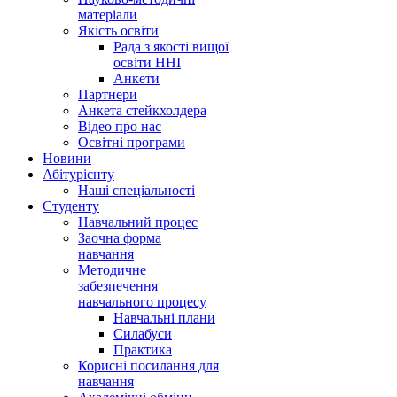
матеріали
Якість освіти
Рада з якості вищої
освіти ННІ
Анкети
Партнери
Анкета стейкхолдера
Відео про нас
Освітні програми
Hовини
Абітурієнту
Наші спеціальності
Студенту
Навчальний процес
Заочна форма
навчання
Методичне
забезпечення
навчального процесу
Навчальні плани
Силабуси
Практика
Корисні посилання для
навчання