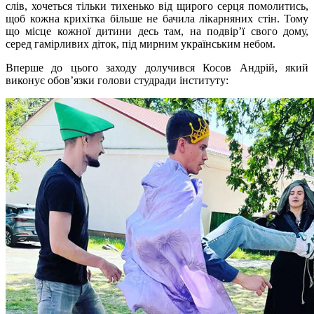
слів, хочеться тільки тихенько від щирого серця помолитись,
щоб кожна крихітка більше не бачила лікарняних стін. Тому
що місце кожної дитини десь там, на подвір’ї свого дому,
серед гамірливих діток, під мирним українським небом.
Вперше до цього заходу долучився Косов Андрій, який
виконує обов’язки голови студради інституту: