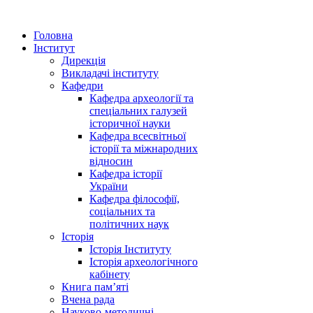
Головна
Інститут
Дирекція
Викладачі інституту
Кафедри
Кафедра археології та
спеціальних галузей
історичної науки
Кафедра всесвітньої
історії та міжнародних
відносин
Кафедра історії
України
Кафедра філософії,
соціальних та
політичних наук
Історія
Історія Інституту
Історія археологічного
кабінету
Книга памʼяті
Вчена рада
Науково-методичні