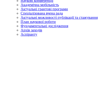
Наукові конференції
Академічна мобільність
Актуальні грантові програми
Спеціалізована вчена рада
Актуальні можливості публікації та стажування
План наукової роботи
Фундаментальні дослідження
Архів заходів
Аспіранту