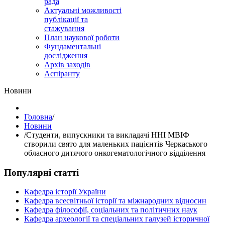
рада
Актуальні можливості
публікації та
стажування
План наукової роботи
Фундаментальні
дослідження
Архів заходів
Аспіранту
Hовини
Головна
/
Hовини
/
Студенти, випускники та викладачі ННІ МВІФ
створили свято для маленьких пацієнтів Черкаського
обласного дитячого онкогематологічного відділення
Популярні статті
Кафедра історії України
Кафедра всесвітньої історії та міжнародних відносин
Кафедра філософії, соціальних та політичних наук
Кафедра археології та спеціальних галузей історичної