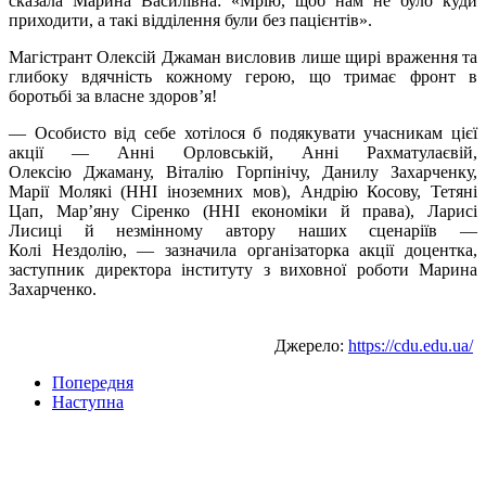
сказала Марина Василівна: «Мрію, щоб нам не було куди
приходити, а такі відділення були без пацієнтів».
Магістрант Олексій Джаман висловив лише щирі враження та
глибоку вдячність кожному герою, що тримає фронт в
боротьбі за власне здоров’я!
— Особисто від себе хотілося б подякувати учасникам цієї
акції — Анні Орловській, Анні
Рахматулаєвій
,
Олексію
Джаману
, Віталію
Горпінічу
, Данилу Захарченку,
Марії
Молякі
(ННІ іноземних мов), Андрію Косову, Тетяні
Цап, Мар’яну Сіренко (ННІ економіки й права), Ларисі
Лисиці й незмінному автору наших сценаріїв —
Колі
Нездолію
, — зазначила організаторка акції доцентка,
заступник директора інституту з виховної роботи Марина
Захарченко.
Джерело:
https://cdu.edu.ua/
Попередня
Наступна