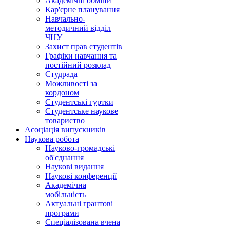
Академічні обміни
Кар'єрне планування
Навчально-
методичний відділ
ЧНУ
Захист прав студентів
Графіки навчання та
постійний розклад
Студрада
Можливості за
кордоном
Студентські гуртки
Студентське наукове
товариство
Асоціація випускників
Наукова робота
Науково-громадські
об'єднання
Наукові видання
Наукові конференції
Академічна
мобільність
Актуальні грантові
програми
Спеціалізована вчена