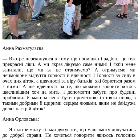
Анна
Рахматулаєва
:
— Вкотре переконуюся в тому, що посмішка і радість, це теж
прекрасні ліки. А ми якраз лікуємо саме ними! І якби мене
запитали, що ми за це отримуємо? А отримуємо ми
неймовірне відчуття гордості й вдячності ! Гордості за силу в
очах цих діток, а вдячності за віру батьків, які борються разом
з ними! А ще вдячності за те, що можемо зробити когось
щасливішим хоч на мить, і допомогти забути про буденні
проблеми. Я маю за честь бути причетною і стояти поряд з
такими добрими й щирими серцем людьми, яким не байдужа
доля і настрій діток!
Анна Орловська:
— Я вкотре можу тільки дякувати, що маю змогу долучатись
до доброї справи. Не хочеться говорити якихось голосних