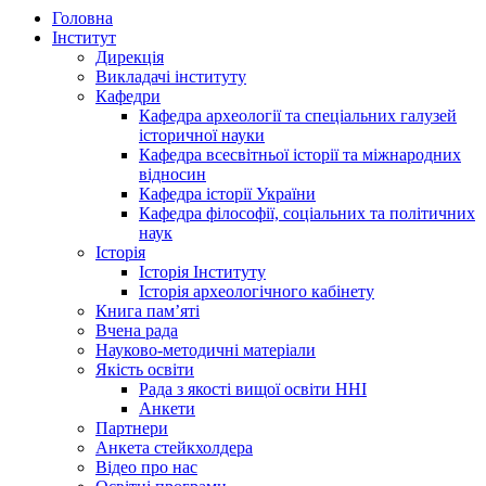
Головна
Інститут
Дирекція
Викладачі інституту
Кафедри
Кафедра археології та спеціальних галузей
історичної науки
Кафедра всесвітньої історії та міжнародних
відносин
Кафедра історії України
Кафедра філософії, соціальних та політичних
наук
Історія
Історія Інституту
Історія археологічного кабінету
Книга памʼяті
Вчена рада
Науково-методичні матеріали
Якість освіти
Рада з якості вищої освіти ННІ
Анкети
Партнери
Анкета стейкхолдера
Відео про нас