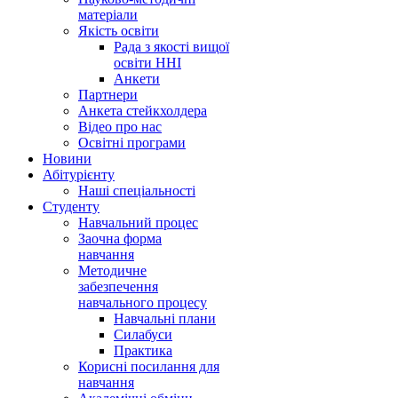
матеріали
Якість освіти
Рада з якості вищої
освіти ННІ
Анкети
Партнери
Анкета стейкхолдера
Відео про нас
Освітні програми
Hовини
Абітурієнту
Наші спеціальності
Студенту
Навчальний процес
Заочна форма
навчання
Методичне
забезпечення
навчального процесу
Навчальні плани
Силабуси
Практика
Корисні посилання для
навчання