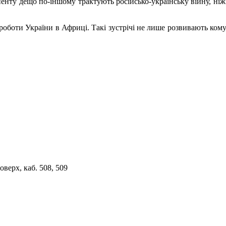
ненту дещо по-іншому трактують російсько-українську війну, ніж
роботи України в Африці. Такі зустрічі не лише розвивають ком
верх, каб. 508, 509