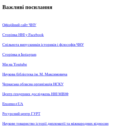
Важливі посилання
Офіційний сайт ЧНУ
Сторінка ННІ у Facebook
Спільнота випускників істориків і філософів ЧНУ
Сторінка в Instagram
Ми на Youtube
Наукова бібліотека ім. М. Максимовича
Черкаська обласна організація НCКУ
Центр ґендерних досліджень ННІ МВІФ
Erasmus+UA
Ресурсний центр ГУРТ
Наукове товариство історії дипломатії та міжнародних відносин