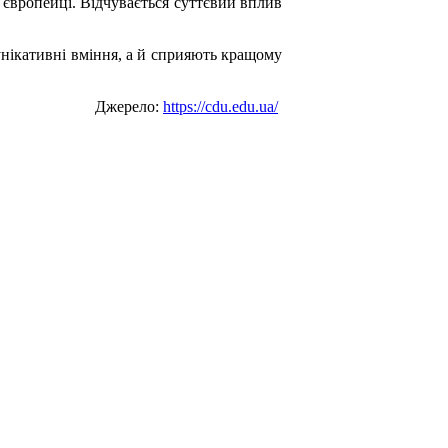
 європейці. Відчувається суттєвий вплив
унікативні вміння, а й сприяють кращому
Джерело:
https://cdu.edu.ua/