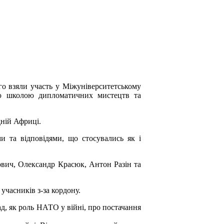
го взяли участь у Міжуніверситетському
кою школою дипломатичних мистецтв та
дній Африці.
и та відповідями, що стосувались як і
кович, Олександр Красюк, Антон Разін та
учасників з-за кордону.
ад, як роль НАТО у війні, про постачання