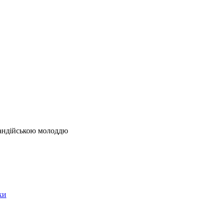
гандійською молоддю
ки