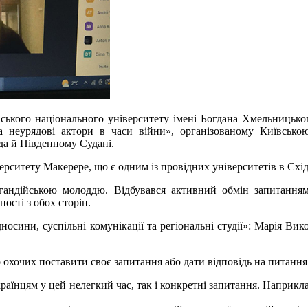
аського національного університету імені Богдана Хмельницько
 та неурядові актори в часи війни», організованому Київсь
а й Південному Судані.
ерситету Макерере, що є одним із провідних університетів в Схі
угандійською молоддю. Відбувався активний обмін запитанням
ності з обох сторін.
осини, суспільні комунікації та регіональні студії»: Марія Ви
охочих поставити своє запитання або дати відповідь на питання 
країнцям у цей нелегкий час, так і конкретні запитання. Наприкл