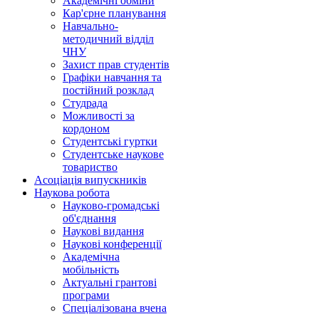
Академічні обміни
Кар'єрне планування
Навчально-
методичний відділ
ЧНУ
Захист прав студентів
Графіки навчання та
постійний розклад
Студрада
Можливості за
кордоном
Студентські гуртки
Студентське наукове
товариство
Асоціація випускників
Наукова робота
Науково-громадські
об'єднання
Наукові видання
Наукові конференції
Академічна
мобільність
Актуальні грантові
програми
Спеціалізована вчена