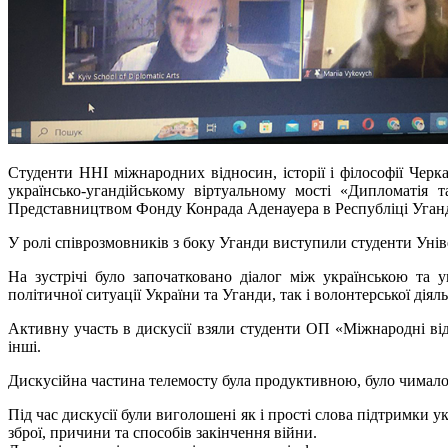
Студенти ННІ міжнародних відносин, історії і філософії Черк
українсько-угандійському віртуальному мості «Дипломатія
Представництвом Фонду Конрада Аденауера в Республіці Уганд
У ролі співрозмовників з боку Уганди виступили студенти Унів
На зустрічі було започатковано діалог між українською та 
політичної ситуації України та Уганди, так і волонтерської діяль
Активну участь в дискусії взяли студенти ОП «Міжнародні відн
інші.
Дискусійна частина телемосту була продуктивною, було чимало 
Під час дискусії були виголошені як і прості слова підтримки у
зброї, причини та способів закінчення війни.