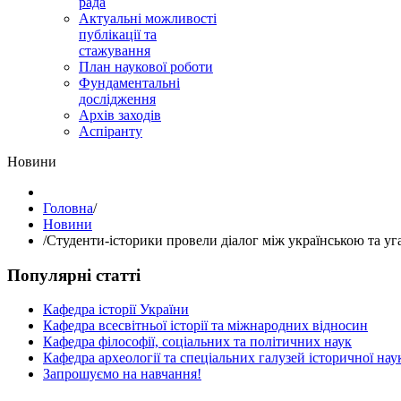
рада
Актуальні можливості
публікації та
стажування
План наукової роботи
Фундаментальні
дослідження
Архів заходів
Аспіранту
Hовини
Головна
/
Hовини
/
Студенти-історики провели діалог між українською та у
Популярні статті
Кафедра історії України
Кафедра всесвітньої історії та міжнародних відносин
Кафедра філософії, соціальних та політичних наук
Кафедра археології та спеціальних галузей історичної нау
Запрошуємо на навчання!