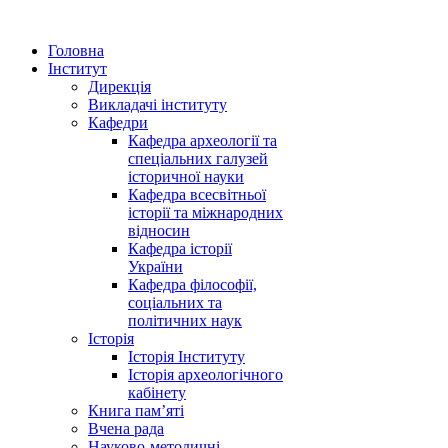
Головна
Інститут
Дирекція
Викладачі інституту
Кафедри
Кафедра археології та
спеціальних галузей
історичної науки
Кафедра всесвітньої
історії та міжнародних
відносин
Кафедра історії
України
Кафедра філософії,
соціальних та
політичних наук
Історія
Історія Інституту
Історія археологічного
кабінету
Книга памʼяті
Вчена рада
Науково-методичні