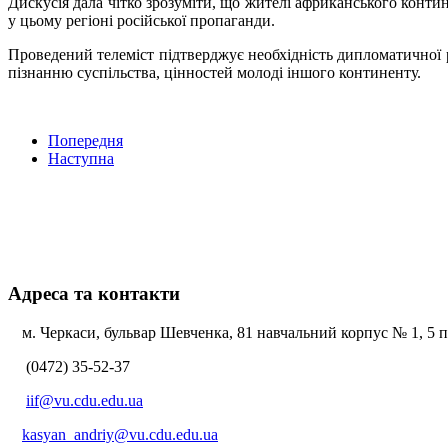
Дискусія дала чітко зрозуміти, що жителі африканського конти
у цьому регіоні російської пропаганди.
Проведений телеміст підтверджує необхідність дипломатичної 
пізнанню суспільства, цінностей молоді іншого континенту.
Попередня
Наступна
Адреса та контакти
м. Черкаси, бульвар Шевченка, 81 навчальний корпус № 1, 5 по
(0472) 35-52-37
iif@vu.cdu.edu.ua
kasyan_andriy@vu.cdu.edu.ua