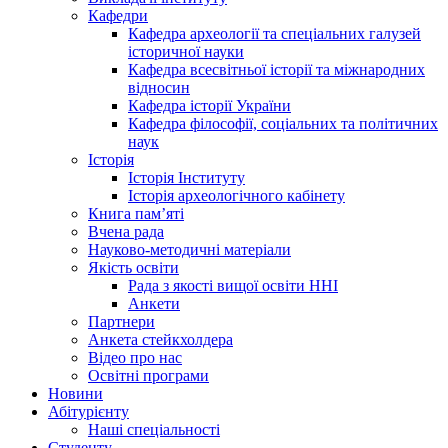
Кафедри
Кафедра археології та спеціальних галузей
історичної науки
Кафедра всесвітньої історії та міжнародних
відносин
Кафедра історії України
Кафедра філософії, соціальних та політичних
наук
Історія
Історія Інституту
Історія археологічного кабінету
Книга памʼяті
Вчена рада
Науково-методичні матеріали
Якість освіти
Рада з якості вищої освіти ННІ
Анкети
Партнери
Анкета стейкхолдера
Відео про нас
Освітні програми
Hовини
Абітурієнту
Наші спеціальності
Студенту