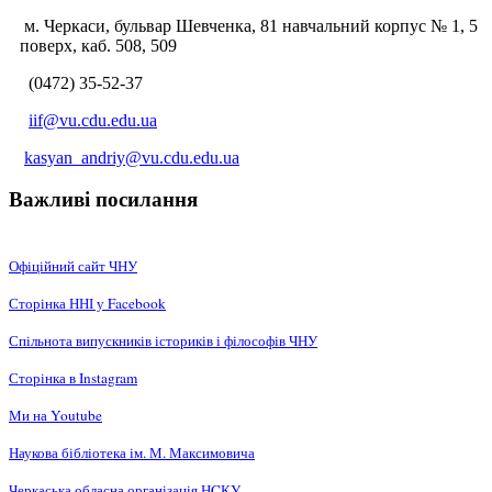
м. Черкаси, бульвар Шевченка, 81 навчальний корпус № 1, 5
поверх, каб. 508, 509
(0472) 35-52-37
iif@vu.cdu.edu.ua
kasyan_andriy@vu.cdu.edu.ua
Важливі посилання
Офіційний сайт ЧНУ
Сторінка ННІ у Facebook
Спільнота випускників істориків і філософів ЧНУ
Сторінка в Instagram
Ми на Youtube
Наукова бібліотека ім. М. Максимовича
Черкаська обласна організація НCКУ