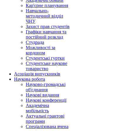
Академічні обміни
Кар'єрне планування
Навчально-
методичний відділ
ЧНУ
Захист прав студентів
Графіки навчання та
постійний розклад
Студрада
Можливості за
кордоном
Студентські гуртки
Студентське наукове
товариство
Асоціація випускників
Наукова робота
Науково-громадські
об'єднання
Наукові видання
Наукові конференції
Академічна
мобільність
Актуальні грантові
програми
Спеціалізована вчена