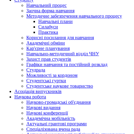
Навчальний процес
Заочна форма навчання
Методичне забезпечення навчального процесу
Навчальні плани
Силабуси
Практика
Корисні посилання для навчання
Академічні обміни
Кар'єрне планування
Навчально-методичний відділ ЧНУ
Захист прав студентів
Графіки навчання та постійний розклад
Студрада
Можливості за кордоном
Студентські гуртки
Студентське наукове товариство
Асоціація випускників
Наукова робота
Науково-громадські об'єднання
Наукові видання
Наукові конференції
Академічна мобільність
Актуальні грантові програми
Спеціалізована вчена рада