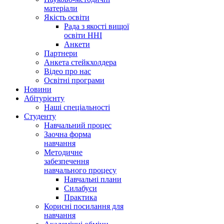
матеріали
Якість освіти
Рада з якості вищої
освіти ННІ
Анкети
Партнери
Анкета стейкхолдера
Відео про нас
Освітні програми
Hовини
Абітурієнту
Наші спеціальності
Студенту
Навчальний процес
Заочна форма
навчання
Методичне
забезпечення
навчального процесу
Навчальні плани
Силабуси
Практика
Корисні посилання для
навчання