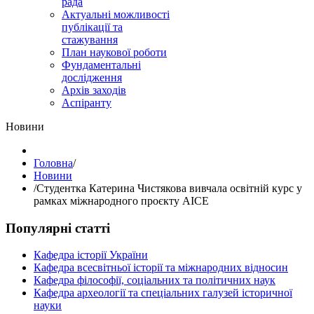
рада
Актуальні можливості
публікації та
стажування
План наукової роботи
Фундаментальні
дослідження
Архів заходів
Аспіранту
Hовини
Головна
/
Hовини
/
Студентка Катерина Чистякова вивчала освітній курс у
рамках міжнародного проєкту AICE
Популярні статті
Кафедра історії України
Кафедра всесвітньої історії та міжнародних відносин
Кафедра філософії, соціальних та політичних наук
Кафедра археології та спеціальних галузей історичної
науки