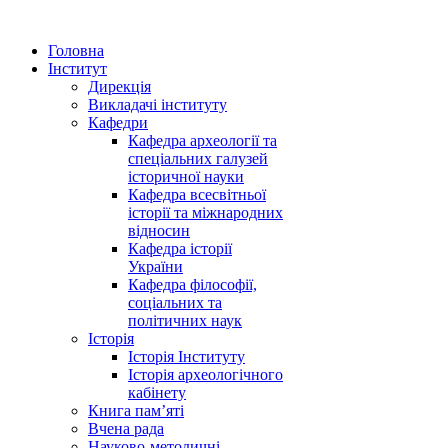
Головна
Інститут
Дирекція
Викладачі інституту
Кафедри
Кафедра археології та
спеціальних галузей
історичної науки
Кафедра всесвітньої
історії та міжнародних
відносин
Кафедра історії
України
Кафедра філософії,
соціальних та
політичних наук
Історія
Історія Інституту
Історія археологічного
кабінету
Книга памʼяті
Вчена рада
Науково-методичні