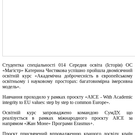
Студентка спеціальності 014 Середня освіта (Історія) ОС
«Магістр» Катерина Чистякова успішно пройшла двомісячний
освітній курс «Академічна доброчесність в європейському
освітньому і науковому просторах: багатовимірна імерсивна
модель».
Навчання проходило у рамках проєкту «AICE - With Academic
integrity to EU values: step by step to common Europe».
Освітній курс запроваджено командою СумДУ, що
реалізується в рамках міжнародного проєкту AICE за
напрямом «Жан Моне» Програми Erasmus+.
Проєкт присвячений впровадженню кращого досвіду країн