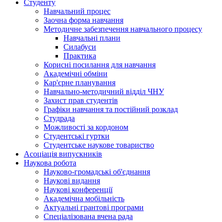
Студенту
Навчальний процес
Заочна форма навчання
Методичне забезпечення навчального процесу
Навчальні плани
Силабуси
Практика
Корисні посилання для навчання
Академічні обміни
Кар'єрне планування
Навчально-методичний відділ ЧНУ
Захист прав студентів
Графіки навчання та постійний розклад
Студрада
Можливості за кордоном
Студентські гуртки
Студентське наукове товариство
Асоціація випускників
Наукова робота
Науково-громадські об'єднання
Наукові видання
Наукові конференції
Академічна мобільність
Актуальні грантові програми
Спеціалізована вчена рада