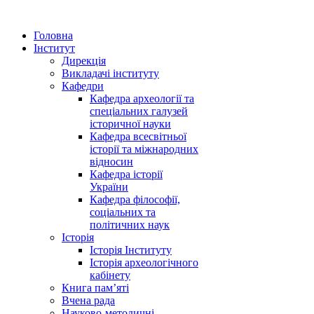
Головна
Інститут
Дирекція
Викладачі інституту
Кафедри
Кафедра археології та
спеціальних галузей
історичної науки
Кафедра всесвітньої
історії та міжнародних
відносин
Кафедра історії
України
Кафедра філософії,
соціальних та
політичних наук
Історія
Історія Інституту
Історія археологічного
кабінету
Книга памʼяті
Вчена рада
Науково-методичні