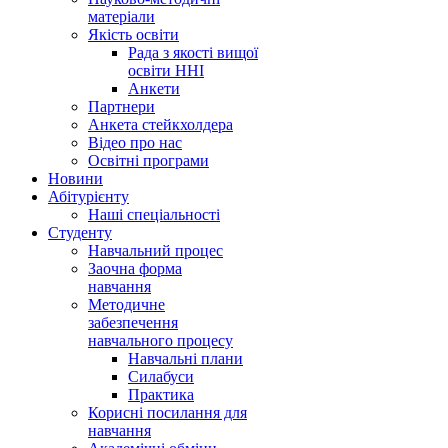
матеріали
Якість освіти
Рада з якості вищої
освіти ННІ
Анкети
Партнери
Анкета стейкхолдера
Відео про нас
Освітні програми
Hовини
Абітурієнту
Наші спеціальності
Студенту
Навчальний процес
Заочна форма
навчання
Методичне
забезпечення
навчального процесу
Навчальні плани
Силабуси
Практика
Корисні посилання для
навчання