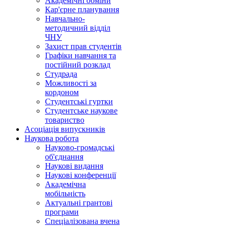
Академічні обміни
Кар'єрне планування
Навчально-
методичний відділ
ЧНУ
Захист прав студентів
Графіки навчання та
постійний розклад
Студрада
Можливості за
кордоном
Студентські гуртки
Студентське наукове
товариство
Асоціація випускників
Наукова робота
Науково-громадські
об'єднання
Наукові видання
Наукові конференції
Академічна
мобільність
Актуальні грантові
програми
Спеціалізована вчена