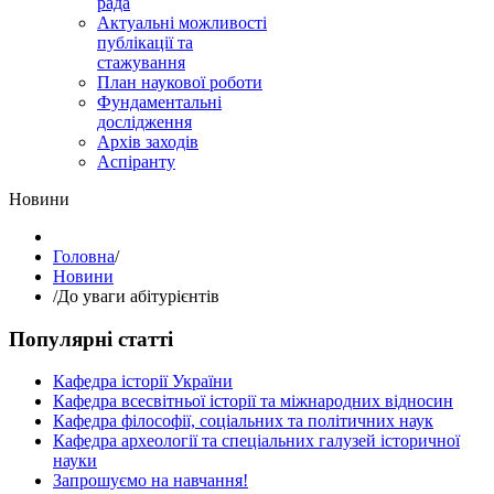
рада
Актуальні можливості
публікації та
стажування
План наукової роботи
Фундаментальні
дослідження
Архів заходів
Аспіранту
Hовини
Головна
/
Hовини
/
До уваги абітурієнтів
Популярні статті
Кафедра історії України
Кафедра всесвітньої історії та міжнародних відносин
Кафедра філософії, соціальних та політичних наук
Кафедра археології та спеціальних галузей історичної
науки
Запрошуємо на навчання!