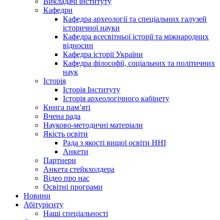
Викладачі інституту
Кафедри
Кафедра археології та спеціальних галузей
історичної науки
Кафедра всесвітньої історії та міжнародних
відносин
Кафедра історії України
Кафедра філософії, соціальних та політичних
наук
Історія
Історія Інституту
Історія археологічного кабінету
Книга памʼяті
Вчена рада
Науково-методичні матеріали
Якість освіти
Рада з якості вищої освіти ННІ
Анкети
Партнери
Анкета стейкхолдера
Відео про нас
Освітні програми
Hовини
Абітурієнту
Наші спеціальності