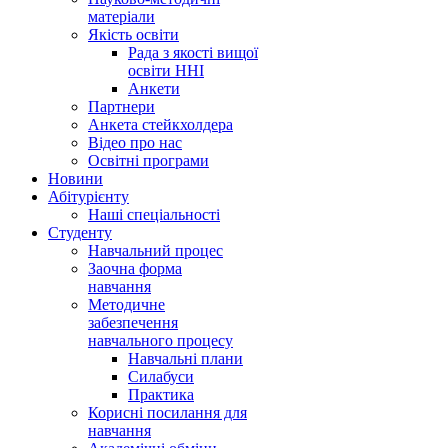
матеріали
Якість освіти
Рада з якості вищої
освіти ННІ
Анкети
Партнери
Анкета стейкхолдера
Відео про нас
Освітні програми
Hовини
Абітурієнту
Наші спеціальності
Студенту
Навчальний процес
Заочна форма
навчання
Методичне
забезпечення
навчального процесу
Навчальні плани
Силабуси
Практика
Корисні посилання для
навчання