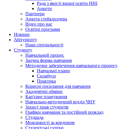
Рада з якості вищої освіти ННІ
Анкети
Партнери
Анкета стейкхолдера
Відео про нас
Освітні програми
Hовини
Абітурієнту
Наші спеціальності
Студенту
Навчальний процес
Заочна форма навчання
Методичне забезпечення навчального процесу
Навчальні плани
Силабуси
Практика
Корисні посилання для навчання
Академічні обміни
Кар'єрне планування
Навчально-методичний відділ ЧНУ
Захист прав студентів
Графіки навчання та постійний розклад
Студрада
Можливості за кордоном
Студентські гуртки