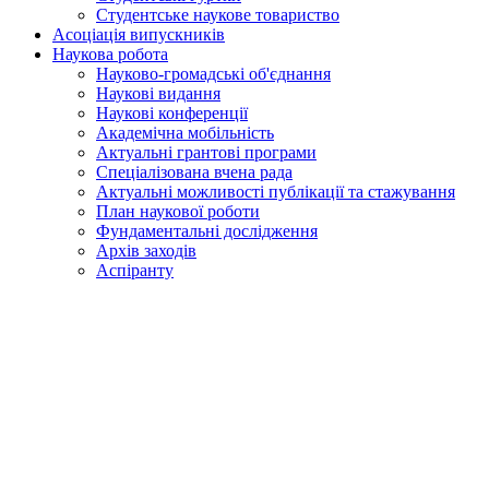
Студентське наукове товариство
Асоціація випускників
Наукова робота
Науково-громадські об'єднання
Наукові видання
Наукові конференції
Академічна мобільність
Актуальні грантові програми
Спеціалізована вчена рада
Актуальні можливості публікації та стажування
План наукової роботи
Фундаментальні дослідження
Архів заходів
Аспіранту