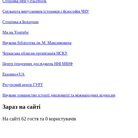
Сторінка ННІ у Facebook
Спільнота випускників істориків і філософів ЧНУ
Сторінка в Instagram
Ми на Youtube
Наукова бібліотека ім. М. Максимовича
Черкаська обласна організація НCКУ
Центр ґендерних досліджень ННІ МВІФ
Erasmus+UA
Ресурсний центр ГУРТ
Наукове товариство історії дипломатії та міжнародних відносин
Зараз на сайті
На сайті 62 гостя та 0 користувачів