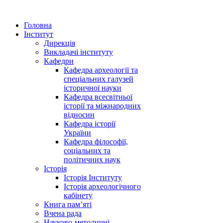
Головна
Інститут
Дирекція
Викладачі інституту
Кафедри
Кафедра археології та
спеціальних галузей
історичної науки
Кафедра всесвітньої
історії та міжнародних
відносин
Кафедра історії
України
Кафедра філософії,
соціальних та
політичних наук
Історія
Історія Інституту
Історія археологічного
кабінету
Книга памʼяті
Вчена рада
Науково-методичні