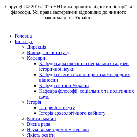
Copyright © 2016-2025 ННІ міжнародних відносин, історії та
філософії. Усі права застережені відповідно до чинного
законодавства України.
Головна
Інститут
Дирекція
Викладачі інституту
Кафедри
Кафедра археології та спеціальних галузей
історичної науки
Кафедра всесвітньої історії та міжнародних
відносин
Кафедра історії України
Кафедра філософії, соціальних та політичних
наук
Історія
Історія Інституту
Історія археологічного кабінету
Книга памʼяті
Вчена рада
Науково-методичні матеріали
Якість освіти