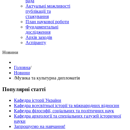
рада
Актуальні можливості
публікації та
стажування
План наукової роботи
Фундаментальні
дослідження
Архів заходів
Аспіранту
Hовини
Головна
/
Hовини
/
Музика та культурна дипломатія
Популярні статті
Кафедра історії України
Кафедра всесвітньої історії та міжнародних відносин
Кафедра філософії, соціальних та політичних наук
Кафедра археології та спеціальних галузей історичної
науки
Запрошуємо на навчання!