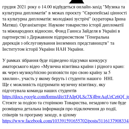
грудня 2021 року о 14.00 відбудеться онлайн-захід "Музика та
культурна дипломатія" в межах проєкту "Європейські цінності
та культурна дипломатія: молодіжні зустрічі" (кураторка Ірина
Матяш). Організатори: Наукове товариство історії дипломатії
та міжнародних відносин, Фонд Ганнса Зайделя в Україні в
партнерстві з Державним підприємством "Генеральна
дирекція з обслуговування іноземних представництв" та
Інститутом історії України НАН України.
У рамках зібрання буде підведено підсумки конкурсу
аматорського відео «Музична візитівка країни і рідного краю:
як через музику/пісню розповісти про свою країну за 5
хвилин», участь у якому беруть і студенти нашого ННІ.
Ще є можливість підтримати музичну візитівку, яку
підготувала команда наших студентів
https://docs.google.com/forms/d/e/1FAIpQLSc7XjIbwAqUrCz6
Стежте за подією та сторінкою Товариства, незадовго там буде
розміщена детальна інформація про підключення до події,
спікерів та програму заходу, в цілому
https://www.facebook.com/103391591655702/posts/3116137908334