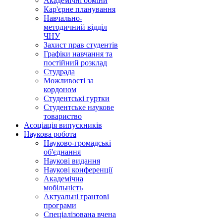
Академічні обміни
Кар'єрне планування
Навчально-
методичний відділ
ЧНУ
Захист прав студентів
Графіки навчання та
постійний розклад
Студрада
Можливості за
кордоном
Студентські гуртки
Студентське наукове
товариство
Асоціація випускників
Наукова робота
Науково-громадські
об'єднання
Наукові видання
Наукові конференції
Академічна
мобільність
Актуальні грантові
програми
Спеціалізована вчена