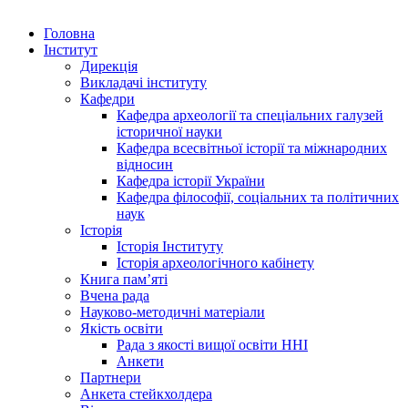
Головна
Інститут
Дирекція
Викладачі інституту
Кафедри
Кафедра археології та спеціальних галузей
історичної науки
Кафедра всесвітньої історії та міжнародних
відносин
Кафедра історії України
Кафедра філософії, соціальних та політичних
наук
Історія
Історія Інституту
Історія археологічного кабінету
Книга памʼяті
Вчена рада
Науково-методичні матеріали
Якість освіти
Рада з якості вищої освіти ННІ
Анкети
Партнери
Анкета стейкхолдера