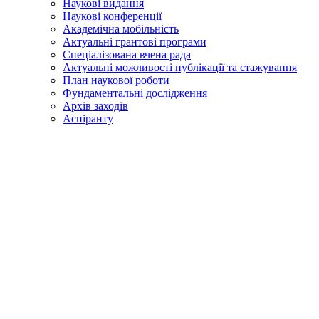
Наукові видання
Наукові конференції
Академічна мобільність
Актуальні грантові програми
Спеціалізована вчена рада
Актуальні можливості публікації та стажування
План наукової роботи
Фундаментальні дослідження
Архів заходів
Аспіранту