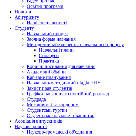
Відео про нас
Освітні програми
Hовини
Абітурієнту
Наші спеціальності
Студенту
Навчальний процес
Заочна форма навчання
Методичне забезпечення навчального процесу
Навчальні плани
Силабуси
Практика
Корисні посилання для навчання
Академічні обміни
Кар'єрне планування
Навчально-методичний відділ ЧНУ
Захист прав студентів
Графіки навчання та постійний розклад
Студрада
Можливості за кордоном
Студентські гуртки
Студентське наукове товариство
Асоціація випускників
Наукова робота
Науково-громадські об'єднання