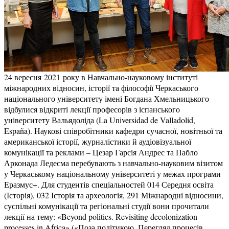
24 вересня 2021 року в Навчально-науковому інституті
міжнародних відносин, історії та філософії Черкаського
національного університету імені Богдана Хмельницького
відбулися відкриті лекції професорів з іспанського
університету Вальядоліда (La Universidad de Valladolid,
España). Наукові співробітники кафедри сучасної, новітньої та
американської історії, журналістики й аудіовізуальної
комунікації та реклами – Цезар Гарсія Андрес та Пабло
Арконада Ледесма перебувають з навчально-науковим візитом
у Черкаському національному університеті у межах програми
Еразмус+. Для студентів спеціальностей 014 Середня освіта
(Історія), 032 Історія та археологія, 291 Міжнародні відносини,
суспільні комунікації та регіональні студії вони прочитали
лекції на тему: «Beyond politics. Revisiting decolonization
processes in Africa» («Поза політикою. Перегляд процесів