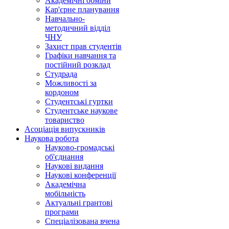
Академічні обміни
Кар'єрне планування
Навчально-
методичний відділ
ЧНУ
Захист прав студентів
Графіки навчання та
постійний розклад
Студрада
Можливості за
кордоном
Студентські гуртки
Студентське наукове
товариство
Асоціація випускників
Наукова робота
Науково-громадські
об'єднання
Наукові видання
Наукові конференції
Академічна
мобільність
Актуальні грантові
програми
Спеціалізована вчена