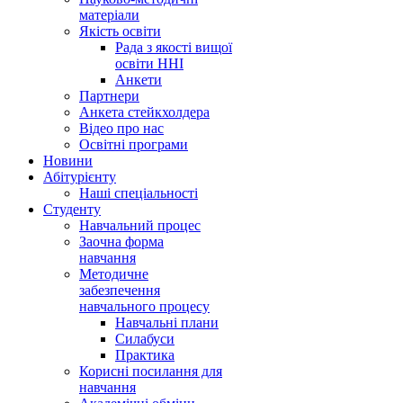
матеріали
Якість освіти
Рада з якості вищої
освіти ННІ
Анкети
Партнери
Анкета стейкхолдера
Відео про нас
Освітні програми
Hовини
Абітурієнту
Наші спеціальності
Студенту
Навчальний процес
Заочна форма
навчання
Методичне
забезпечення
навчального процесу
Навчальні плани
Силабуси
Практика
Корисні посилання для
навчання