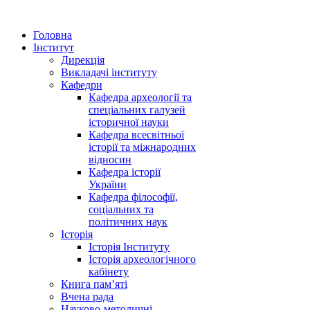
Головна
Інститут
Дирекція
Викладачі інституту
Кафедри
Кафедра археології та
спеціальних галузей
історичної науки
Кафедра всесвітньої
історії та міжнародних
відносин
Кафедра історії
України
Кафедра філософії,
соціальних та
політичних наук
Історія
Історія Інституту
Історія археологічного
кабінету
Книга памʼяті
Вчена рада
Науково-методичні