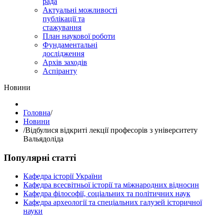
рада
Актуальні можливості
публікації та
стажування
План наукової роботи
Фундаментальні
дослідження
Архів заходів
Аспіранту
Hовини
Головна
/
Hовини
/
Відбулися відкриті лекції професорів з університету
Вальядоліда
Популярні статті
Кафедра історії України
Кафедра всесвітньої історії та міжнародних відносин
Кафедра філософії, соціальних та політичних наук
Кафедра археології та спеціальних галузей історичної
науки