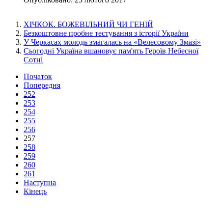
ХІЧКОК. БОЖЕВІЛЬНИЙ ЧИ ГЕНІЙ
Безкоштовне пробне тестування з історії України
У Черкасах молодь змагалась на «Велесовому Змазі»
Сьогодні Україна вшановує пам'ять Героїв Небесної
Сотні
Початок
Попередня
252
253
254
255
256
257
258
259
260
261
Наступна
Кінець