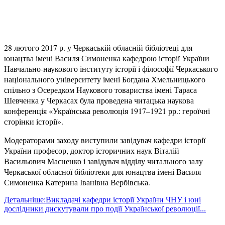
28 лютого 2017 р. у Черкаській обласній бібліотеці для
юнацтва імені Василя Симоненка кафедрою історії України
Навчально-науков
ого інституту історії і філософії Черкаського
національного університету імені Богдана Хмельницького
спільно з Осередком Наукового товариства імені Тараса
Шевченка у Черкасах була проведена читацька наукова
конференція «Українська революція 1917–1921 рр.: героїчні
сторінки історії».
Модераторами заходу виступили завідувач кафедри історії
України професор, доктор історичних наук Віталій
Васильович Масненко і завідувач відділу читального залу
Черкаської обласної бібліотеки для юнацтва імені Василя
Симоненка Катерина Іванівна Вербівська.
Детальніше:Викладачі кафедри історії України ЧНУ і юні
дослідники дискутували про події Української революції...