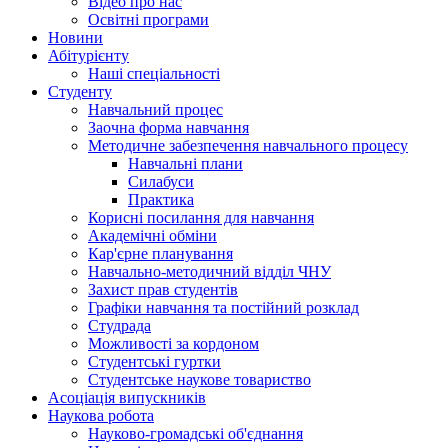
Відео про нас
Освітні програми
Hовини
Абітурієнту
Наші спеціальності
Студенту
Навчальний процес
Заочна форма навчання
Методичне забезпечення навчального процесу
Навчальні плани
Силабуси
Практика
Корисні посилання для навчання
Академічні обміни
Кар'єрне планування
Навчально-методичний відділ ЧНУ
Захист прав студентів
Графіки навчання та постійний розклад
Студрада
Можливості за кордоном
Студентські гуртки
Студентське наукове товариство
Асоціація випускників
Наукова робота
Науково-громадські об'єднання