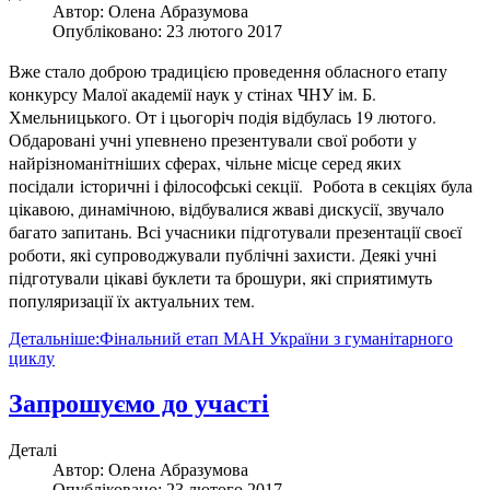
Автор:
Олена Абразумова
Опубліковано: 23 лютого 2017
Вже стало доброю традицією проведення обласного етапу
конкурсу Малої академії наук у стінах ЧНУ ім. Б.
Хмельницького. От і цьогоріч подія відбулась 19 лютого.
Обдаровані учні упевнено презентували свої роботи у
найрізноманітніших сферах, чільне місце серед яких
посідали
історичні і філософські секції. Робота в секціях була
цікавою, динамічною, відбувалися жваві дискусії, звучало
багато запитань. Всі учасники підготували презентації своєї
роботи, які супроводжували публічні захисти. Деякі учні
підготували цікаві буклети та брошури, які сприятимуть
популяризації їх актуальних тем.
Детальніше:Фінальний етап МАН України з гуманітарного
циклу
Запрошуємо до участі
Деталі
Автор:
Олена Абразумова
Опубліковано: 23 лютого 2017