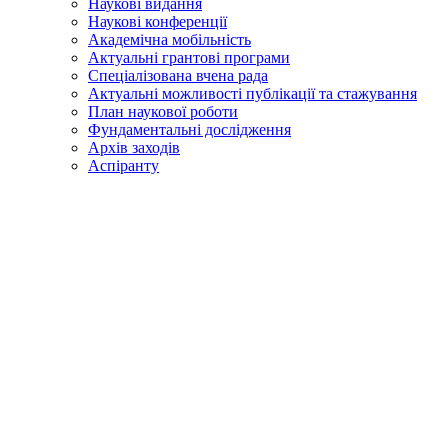
Наукові видання
Наукові конференції
Академічна мобільність
Актуальні грантові програми
Спеціалізована вчена рада
Актуальні можливості публікації та стажування
План наукової роботи
Фундаментальні дослідження
Архів заходів
Аспіранту