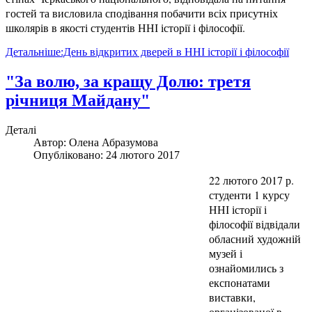
гостей та висловила сподівання побачити всіх присутніх
школярів в якості студентів ННІ історії і філософії.
Детальніше:День відкритих дверей в ННІ історії і філософії
"За волю, за кращу Долю: третя
річниця Майдану"
Деталі
Автор:
Олена Абразумова
Опубліковано: 24 лютого 2017
22 лютого 2017 р.
студенти 1 курсу
ННІ історії і
філософії відвідали
обласний художній
музей і
ознайомились з
експонатами
виставки,
організованої в