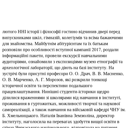
лютого ННІ історії і філософії гостино відчинив двері перед
випускниками шкіл, гімназій, колегіумів та всіма бажаючими
для знайомства. Майбутнім абітурієнтам та їх батькам
розповіли про особливості вступної кампанії 2017, роздали
інформаційні пакети, провели екскурсії навчальними
аудиторіями, ознайомили з експозиціями музею етнографії та
археологічної лабораторії, що діють на базі інституту. На
зустрічі були присутні професори О. О. Драч, В. В. Масненко,
О. В. Марченко, А. Г. Морозов, які розкрили тонкощі
історичної освіти та перспективи подальшого
працевлаштування. Нинішні студенти-історики щедро
ділилися враженнями зі школярами від навчання в інституті,
проживання в гуртожитках, можливості творчої та наукової
самореалізації, а також навчання на військовій кафедрі ЧНУ ім.
Б. Хмельницького. Наталія Іванівна Земзюліна, директор
інституту, наголосила на перевагах здобуття вищої освіти в
стінах Черкаського національного, відповідала на питання