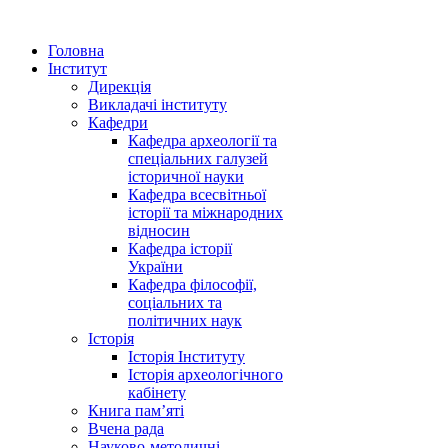
Головна
Інститут
Дирекція
Викладачі інституту
Кафедри
Кафедра археології та
спеціальних галузей
історичної науки
Кафедра всесвітньої
історії та міжнародних
відносин
Кафедра історії
України
Кафедра філософії,
соціальних та
політичних наук
Історія
Історія Інституту
Історія археологічного
кабінету
Книга памʼяті
Вчена рада
Науково-методичні