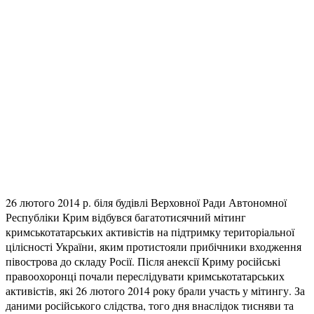
26 лютого 2014 р. біля будівлі Верховної Ради Автономної
Республіки Крим відбувся багатотисячний мітинг
кримськотатарських активістів на підтримку територіальної
цілісності України, яким протистояли прибічники входження
півострова до складу Росії. Після анексії Криму російські
правоохоронці почали переслідувати кримськотатарських
активістів, які 26 лютого 2014 року брали участь у мітингу. За
даними російського слідства, того дня внаслідок тисняви та