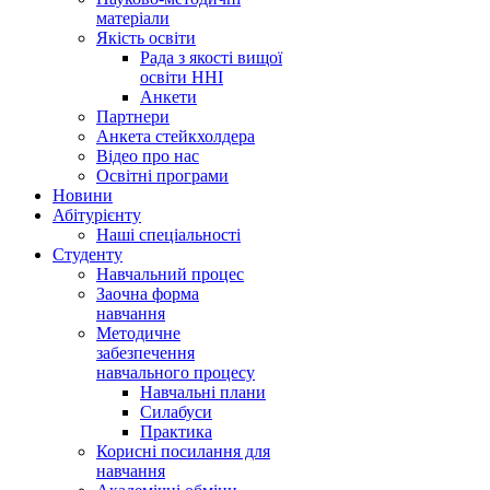
матеріали
Якість освіти
Рада з якості вищої
освіти ННІ
Анкети
Партнери
Анкета стейкхолдера
Відео про нас
Освітні програми
Hовини
Абітурієнту
Наші спеціальності
Студенту
Навчальний процес
Заочна форма
навчання
Методичне
забезпечення
навчального процесу
Навчальні плани
Силабуси
Практика
Корисні посилання для
навчання