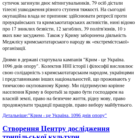
сутичок загинули двоє мітингувальників, 79 осіб дістали
тілесні ушкодження різного ступеня тяжкості. На сьогодні
окупаційна влада не припиняє здійснювати репресії проти
проукраїнських та кримськотатарських активістів, нині відомо
про 17 зниклих безвісти, 12 загиблих, 39 політв'язнів, 10 з
яких вже засуджено. Також у Криму заборонена діяльність
Меджлісу кримськотатарського народу як «екстремістської»
організації.
Днями в державі стартувала кампанія "Крим - це Україна.
1096 днів опору". Колектив ННІ історії і філософії висловлює
свою солідарність з кримськотатарським народом, українцями
і представниками інших національностей, що проживають у
тимчасово окупованому Криму. Ми підтримуємо корінне
населення Криму в боротьбі за право бути господарем на
власній землі, право на безпечне життя, рідну мову, право
продовжувати традиції пращурів, право вибору майбутнього.
Детальніше:"Крим - це Україна. 1096 днів опору"
Створення Центру дослідження
трипільської культури