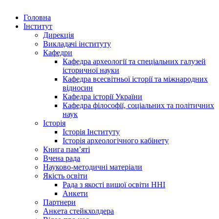
Головна
Інститут
Дирекція
Викладачі інституту
Кафедри
Кафедра археології та спеціальних галузей
історичної науки
Кафедра всесвітньої історії та міжнародних
відносин
Кафедра історії України
Кафедра філософії, соціальних та політичних
наук
Історія
Історія Інституту
Історія археологічного кабінету
Книга памʼяті
Вчена рада
Науково-методичні матеріали
Якість освіти
Рада з якості вищої освіти ННІ
Анкети
Партнери
Анкета стейкхолдера