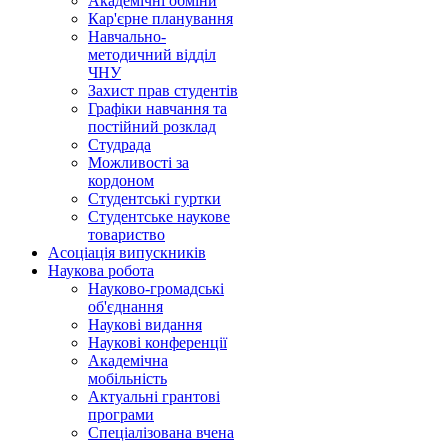
Академічні обміни
Кар'єрне планування
Навчально-
методичний відділ
ЧНУ
Захист прав студентів
Графіки навчання та
постійний розклад
Студрада
Можливості за
кордоном
Студентські гуртки
Студентське наукове
товариство
Асоціація випускників
Наукова робота
Науково-громадські
об'єднання
Наукові видання
Наукові конференції
Академічна
мобільність
Актуальні грантові
програми
Спеціалізована вчена