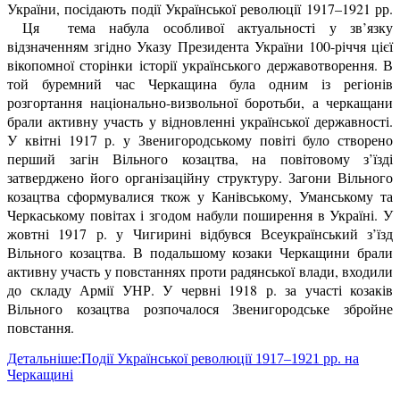
України, посідають події Української революції 1917–1921 рр.
Ця тема набула особливої актуальності у зв’язку
відзначенням згідно Указу Президента України 100-річчя цієї
вікопомної сторінки історії українського державотворення. В
той буремний час Черкащина була одним із регіонів
розгортання національно-визвольної боротьби, а черкащани
брали активну участь у відновленні української державності.
У квітні 1917 р. у Звенигородському повіті було створено
перший загін Вільного козацтва, на повітовому з’їзді
затверджено його організаційну структуру. Загони Вільного
козацтва сформувалися ткож у Канівському, Уманському та
Черкаському повітах і згодом набули поширення в Україні. У
жовтні 1917 р. у Чигирині відбувся Всеукраїнський з’їзд
Вільного козацтва. В подальшому козаки Черкащини брали
активну участь у повстаннях проти радянської влади, входили
до складу Армії УНР. У червні 1918 р. за участі козаків
Вільного козацтва розпочалося Звенигородське збройне
повстання.
Детальніше:Події Української революції 1917–1921 рр. на
Черкащині