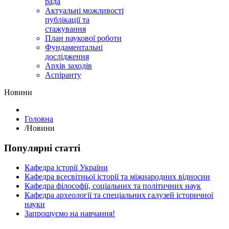
рада
Актуальні можливості
публікації та
стажування
План наукової роботи
Фундаментальні
дослідження
Архів заходів
Аспіранту
Hовини
Головна
/
Hовини
Популярні статті
Кафедра історії України
Кафедра всесвітньої історії та міжнародних відносин
Кафедра філософії, соціальних та політичних наук
Кафедра археології та спеціальних галузей історичної
науки
Запрошуємо на навчання!