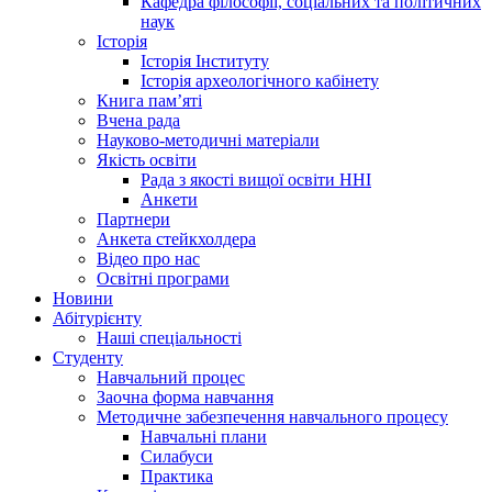
Кафедра філософії, соціальних та політичних
наук
Історія
Історія Інституту
Історія археологічного кабінету
Книга памʼяті
Вчена рада
Науково-методичні матеріали
Якість освіти
Рада з якості вищої освіти ННІ
Анкети
Партнери
Анкета стейкхолдера
Відео про нас
Освітні програми
Hовини
Абітурієнту
Наші спеціальності
Студенту
Навчальний процес
Заочна форма навчання
Методичне забезпечення навчального процесу
Навчальні плани
Силабуси
Практика