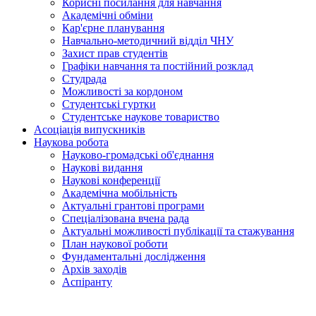
Корисні посилання для навчання
Академічні обміни
Кар'єрне планування
Навчально-методичний відділ ЧНУ
Захист прав студентів
Графіки навчання та постійний розклад
Студрада
Можливості за кордоном
Студентські гуртки
Студентське наукове товариство
Асоціація випускників
Наукова робота
Науково-громадські об'єднання
Наукові видання
Наукові конференції
Академічна мобільність
Актуальні грантові програми
Спеціалізована вчена рада
Актуальні можливості публікації та стажування
План наукової роботи
Фундаментальні дослідження
Архів заходів
Аспіранту