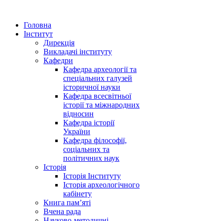
Головна
Інститут
Дирекція
Викладачі інституту
Кафедри
Кафедра археології та
спеціальних галузей
історичної науки
Кафедра всесвітньої
історії та міжнародних
відносин
Кафедра історії
України
Кафедра філософії,
соціальних та
політичних наук
Історія
Історія Інституту
Історія археологічного
кабінету
Книга памʼяті
Вчена рада
Науково-методичні