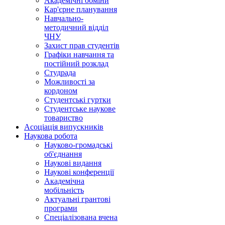
Академічні обміни
Кар'єрне планування
Навчально-
методичний відділ
ЧНУ
Захист прав студентів
Графіки навчання та
постійний розклад
Студрада
Можливості за
кордоном
Студентські гуртки
Студентське наукове
товариство
Асоціація випускників
Наукова робота
Науково-громадські
об'єднання
Наукові видання
Наукові конференції
Академічна
мобільність
Актуальні грантові
програми
Спеціалізована вчена