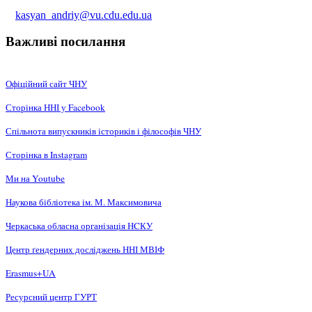
kasyan_andriy@vu.cdu.edu.ua
Важливі посилання
Офіційний сайт ЧНУ
Сторінка ННІ у Facebook
Спільнота випускників істориків і філософів ЧНУ
Сторінка в Instagram
Ми на Youtube
Наукова бібліотека ім. М. Максимовича
Черкаська обласна організація НCКУ
Центр ґендерних досліджень ННІ МВІФ
Erasmus+UA
Ресурсний центр ГУРТ