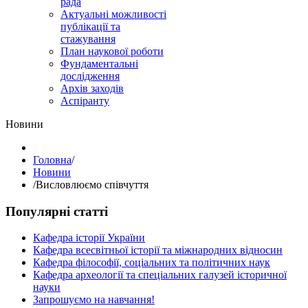
рада
Актуальні можливості
публікації та
стажування
План наукової роботи
Фундаментальні
дослідження
Архів заходів
Аспіранту
Hовини
Головна
/
Hовини
/
Висловлюємо співчуття
Популярні статті
Кафедра історії України
Кафедра всесвітньої історії та міжнародних відносин
Кафедра філософії, соціальних та політичних наук
Кафедра археології та спеціальних галузей історичної
науки
Запрошуємо на навчання!