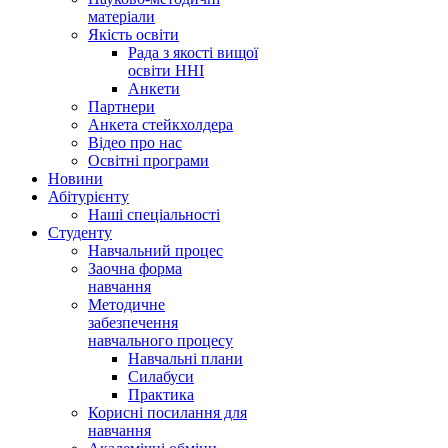
матеріали
Якість освіти
Рада з якості вищої
освіти ННІ
Анкети
Партнери
Анкета стейкхолдера
Відео про нас
Освітні програми
Hовини
Абітурієнту
Наші спеціальності
Студенту
Навчальний процес
Заочна форма
навчання
Методичне
забезпечення
навчального процесу
Навчальні плани
Силабуси
Практика
Корисні посилання для
навчання