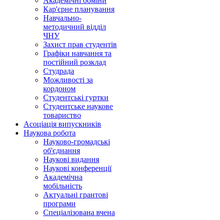
Академічні обміни
Кар'єрне планування
Навчально-
методичний відділ
ЧНУ
Захист прав студентів
Графіки навчання та
постійний розклад
Студрада
Можливості за
кордоном
Студентські гуртки
Студентське наукове
товариство
Асоціація випускників
Наукова робота
Науково-громадські
об'єднання
Наукові видання
Наукові конференції
Академічна
мобільність
Актуальні грантові
програми
Спеціалізована вчена