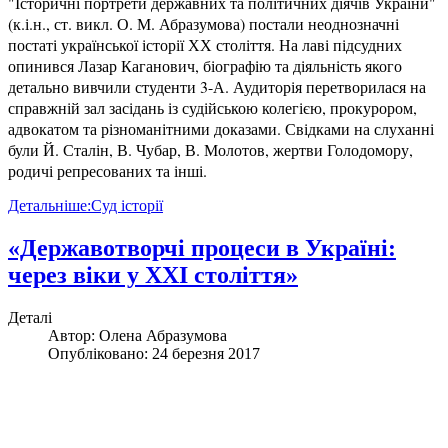
"Історичні портрети державних та політичних діячів України"
(к.і.н., ст. викл. О. М. Абразумова) постали неоднозначні
постаті української історії ХХ століття. На лаві підсудних
опинився Лазар Каганович, біографію та діяльність якого
детально вивчили студенти 3-А. Аудиторія перетворилася на
справжній зал засідань із судійською колегією, прокурором,
адвокатом та різноманітними доказами. Свідками на слуханні
були Й. Сталін, В. Чубар, В. Молотов, жертви Голодомору,
родичі репресованих та інші.
Детальніше:Суд історії
«Державотворчі процеси в Україні:
через віки у XXI століття»
Деталі
Автор:
Олена Абразумова
Опубліковано: 24 березня 2017