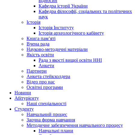
відносин
Кафедра історії України
Кафедра філософії, соціальних та політичних
наук
Історія
Історія Інституту
Історія археологічного кабінету
Книга памʼяті
Вчена рада
Науково-методичні матеріали
Якість освіти
Рада з якості вищої освіти ННІ
Анкети
Партнери
Анкета стейкхолдера
Відео про нас
Освітні програми
Hовини
Абітурієнту
Наші спеціальності
Студенту
Навчальний процес
Заочна форма навчання
Методичне забезпечення навчального процесу
Навчальні плани