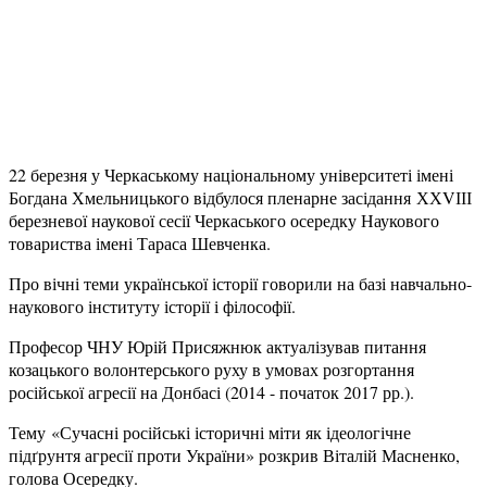
22 березня у Черкаському національному університеті імені
Богдана Хмельницького відбулося пленарне засідання ХХVІІІ
березневої наукової сесії Черкаського осередку Наукового
товариства імені Тараса Шевченка.
Про вічні теми української історії говорили на базі навчально-
наукового інституту історії і філософії.
Професор ЧНУ Юрій Присяжнюк актуалізував питання
козацького волонтерського руху в умовах розгортання
російської агресії на Донбасі (2014 - початок 2017 рр.).
Тему «Сучасні російські історичні міти як ідеологічне
підґрунтя агресії проти України» розкрив Віталій Масненко,
голова Осередку.