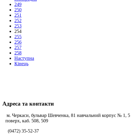
249
250
251
252
253
254
255
256
257
258
Наступна
Кінець
Адреса та контакти
м. Черкаси, бульвар Шевченка, 81 навчальний корпус № 1, 5
поверх, каб. 508, 509
(0472) 35-52-37