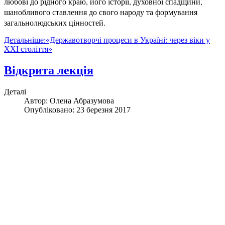
любові до рідного краю, його історії, духовної спадщини,
шанобливого ставлення до свого народу та формування
загальнолюдських цінностей.
Детальніше:«Державотворчі процеси в Україні: через віки у
XXI століття»
Відкрита лекція
Деталі
Автор:
Олена Абразумова
Опубліковано: 23 березня 2017