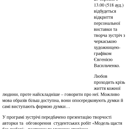
13.00 (518 ауд.)
відбудеться
відкриття
персональної
виставки та
творча зустріч з
черкаською
художницею-
графіком
Євгенією
Васильченко.
Любов
проходить крізь
життя кожної
людини, проте найскладніше – говорити про неї. Можливо
мова образів більш доступна, вони опосередковують думки й
самі виступають формою думки…
У програмі зустрічі передбачено презентацію творчості
авторки та обговорення студентських робіт «Модель щастя
без любові», поетичну та музичну сторінки.