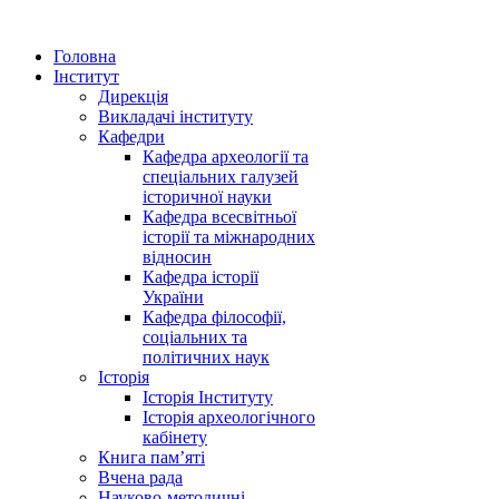
Головна
Інститут
Дирекція
Викладачі інституту
Кафедри
Кафедра археології та
спеціальних галузей
історичної науки
Кафедра всесвітньої
історії та міжнародних
відносин
Кафедра історії
України
Кафедра філософії,
соціальних та
політичних наук
Історія
Історія Інституту
Історія археологічного
кабінету
Книга памʼяті
Вчена рада
Науково-методичні