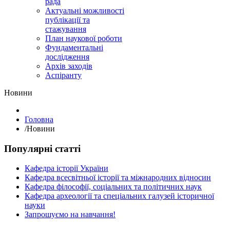
рада
Актуальні можливості
публікації та
стажування
План наукової роботи
Фундаментальні
дослідження
Архів заходів
Аспіранту
Hовини
Головна
/
Hовини
Популярні статті
Кафедра історії України
Кафедра всесвітньої історії та міжнародних відносин
Кафедра філософії, соціальних та політичних наук
Кафедра археології та спеціальних галузей історичної
науки
Запрошуємо на навчання!