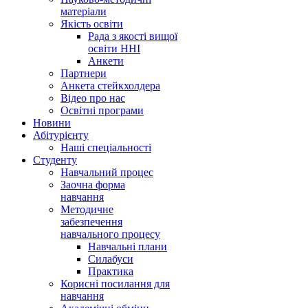
матеріали
Якість освіти
Рада з якості вищої
освіти ННІ
Анкети
Партнери
Анкета стейкхолдера
Відео про нас
Освітні програми
Hовини
Абітурієнту
Наші спеціальності
Студенту
Навчальний процес
Заочна форма
навчання
Методичне
забезпечення
навчального процесу
Навчальні плани
Силабуси
Практика
Корисні посилання для
навчання