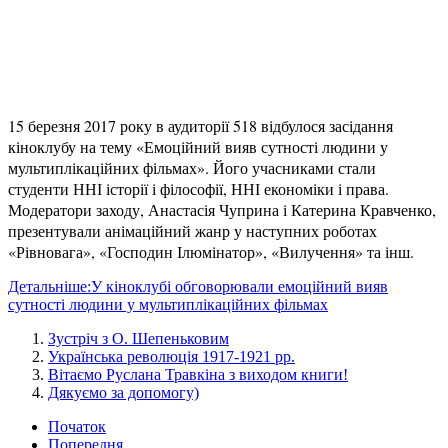
15 березня 2017 року в аудиторії 518 відбулося засідання
кіноклубу на тему «Емоційний вияв сутності людини у
мультиплікаційних фільмах». Його учасниками стали
студенти ННІ історії і філософії, ННІ економіки і права.
Модератори заходу, Анастасія Чуприна і Катерина Кравченко,
презентували анімаційний жанр у наступних роботах
«Рівновага», «Господин Ілюмінатор», «Вилучення» та інш.
Детальніше:У кіноклубі обговорювали емоційний вияв
сутності людини у мультиплікаційних фільмах
Зустріч з О. Шепеньковим
Українська революція 1917-1921 рр.
Вітаємо Руслана Травкіна з виходом книги!
Дякуємо за допомогу)
Початок
Попередня