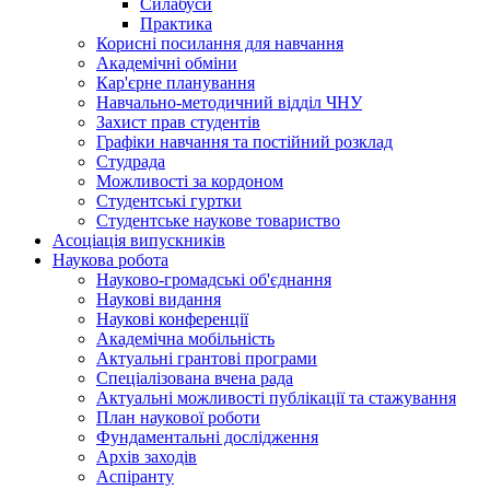
Силабуси
Практика
Корисні посилання для навчання
Академічні обміни
Кар'єрне планування
Навчально-методичний відділ ЧНУ
Захист прав студентів
Графіки навчання та постійний розклад
Студрада
Можливості за кордоном
Студентські гуртки
Студентське наукове товариство
Асоціація випускників
Наукова робота
Науково-громадські об'єднання
Наукові видання
Наукові конференції
Академічна мобільність
Актуальні грантові програми
Спеціалізована вчена рада
Актуальні можливості публікації та стажування
План наукової роботи
Фундаментальні дослідження
Архів заходів
Аспіранту