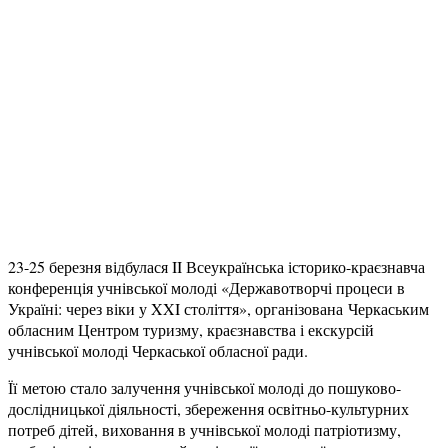
23-25 березня відбулася II Всеукраїнська історико-краєзнавча
конференція учнівської молоді «Державотворчі процеси в
Україні: через віки у XXI століття», організована Черкаським
обласним Центром туризму, краєзнавства і екскурсій
учнівської молоді Черкаської обласної ради.
Її метою стало залучення учнівської молоді до пошуково-
дослідницької діяльності, збереження освітньо-культурних
потреб дітей, виховання в учнівської молоді патріотизму,