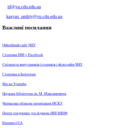
iif@vu.cdu.edu.ua
kasyan_andriy@vu.cdu.edu.ua
Важливі посилання
Офіційний сайт ЧНУ
Сторінка ННІ у Facebook
Спільнота випускників істориків і філософів ЧНУ
Сторінка в Instagram
Ми на Youtube
Наукова бібліотека ім. М. Максимовича
Черкаська обласна організація НCКУ
Центр ґендерних досліджень ННІ МВІФ
Erasmus+UA