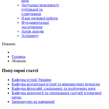
рада
Актуальні можливості
публікації та
стажування
План наукової роботи
Фундаментальні
дослідження
Архів заходів
Аспіранту
Hовини
Головна
/
Hовини
Популярні статті
Кафедра історії України
Кафедра всесвітньої історії та міжнародних відносин
Кафедра філософії, соціальних та політичних наук
Кафедра археології та спеціальних галузей історичної
науки
Запрошуємо на навчання!