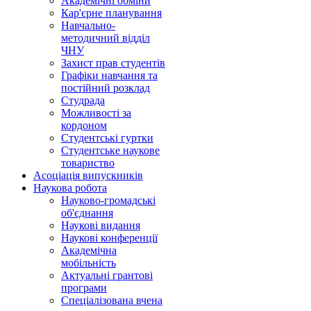
Академічні обміни
Кар'єрне планування
Навчально-
методичний відділ
ЧНУ
Захист прав студентів
Графіки навчання та
постійний розклад
Студрада
Можливості за
кордоном
Студентські гуртки
Студентське наукове
товариство
Асоціація випускників
Наукова робота
Науково-громадські
об'єднання
Наукові видання
Наукові конференції
Академічна
мобільність
Актуальні грантові
програми
Спеціалізована вчена