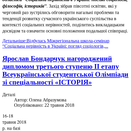
філософів, істориків”
. Захід зібрав півсотні освітян, які у
черговий раз зустрілись обговорити нагальні проблеми та
тенденції розвитку сучасного українського суспільства в
контексті соціальних нерівностей, поділитись викладацьким
досвідом та означити основні положення подальшої співпраці.
Детальніше:Відбулась Міжрегіональна школа-семінар
“Соціальна нерівність в Україні: погляд соціологів,...
Ярослав Бондарчук нагороджений
дипломом третього ступеню ІІ етапу
Всеукраїнської студентської Олімпіади
зі спеціальності «ІСТОРІЯ»
Деталі
Автор:
Олена Абразумова
Опубліковано: 22 травня 2018
16-18
травня 2018
р. на базі