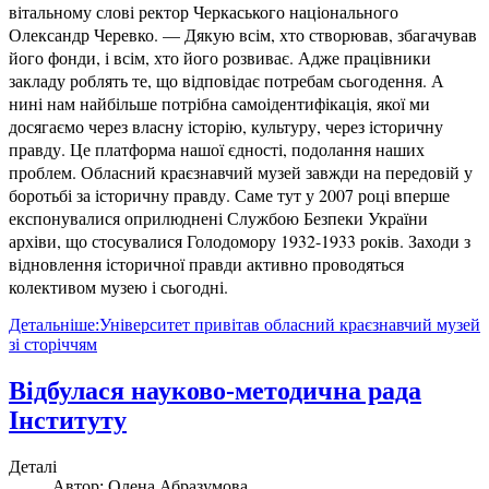
вітальному слові ректор Черкаського національного
Олександр Черевко. — Дякую всім, хто створював, збагачував
його фонди, і всім, хто його розвиває. Адже працівники
закладу роблять те, що відповідає потребам сьогодення. А
нині нам найбільше потрібна самоідентифікація, якої ми
досягаємо через власну історію, культуру, через історичну
правду. Це платформа нашої єдності, подолання наших
проблем. Обласний краєзнавчий музей завжди на передовій у
боротьбі за історичну правду. Саме тут у 2007 році вперше
експонувалися оприлюднені Службою Безпеки України
архіви, що стосувалися Голодомору 1932-1933 років. Заходи з
відновлення історичної правди активно проводяться
колективом музею і сьогодні.
Детальніше:Університет привітав обласний краєзнавчий музей
зі сторіччям
Відбулася науково-методична рада
Інституту
Деталі
Автор:
Олена Абразумова