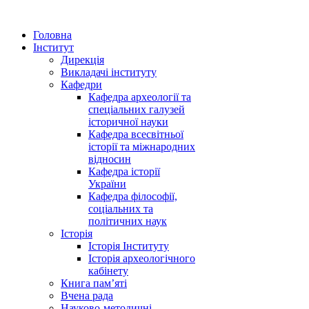
Головна
Інститут
Дирекція
Викладачі інституту
Кафедри
Кафедра археології та
спеціальних галузей
історичної науки
Кафедра всесвітньої
історії та міжнародних
відносин
Кафедра історії
України
Кафедра філософії,
соціальних та
політичних наук
Історія
Історія Інституту
Історія археологічного
кабінету
Книга памʼяті
Вчена рада
Науково-методичні