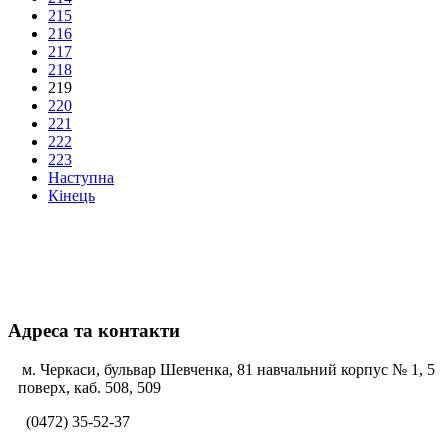
215
216
217
218
219
220
221
222
223
Наступна
Кінець
Адреса та контакти
м. Черкаси, бульвар Шевченка, 81 навчальний корпус № 1, 5
поверх, каб. 508, 509
(0472) 35-52-37