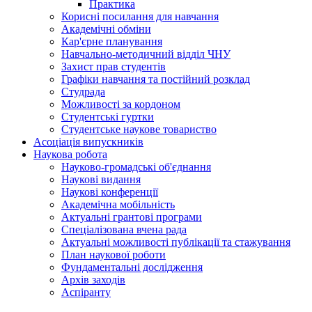
Практика
Корисні посилання для навчання
Академічні обміни
Кар'єрне планування
Навчально-методичний відділ ЧНУ
Захист прав студентів
Графіки навчання та постійний розклад
Студрада
Можливості за кордоном
Студентські гуртки
Студентське наукове товариство
Асоціація випускників
Наукова робота
Науково-громадські об'єднання
Наукові видання
Наукові конференції
Академічна мобільність
Актуальні грантові програми
Спеціалізована вчена рада
Актуальні можливості публікації та стажування
План наукової роботи
Фундаментальні дослідження
Архів заходів
Аспіранту