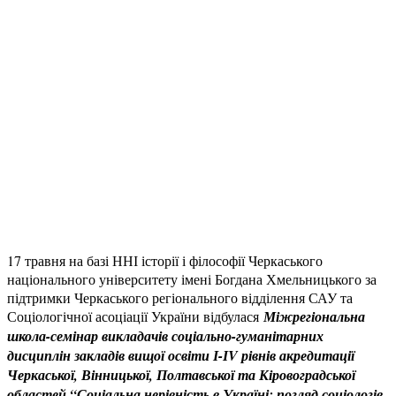
17 травня на базі ННІ історії і філософії Черкаського
національного університету імені Богдана Хмельницького за
підтримки Черкаського регіонального відділення САУ та
Соціологічної асоціації України відбулася
Міжрегіональна
школа-семінар викладачів соціально-гуманітарних
дисциплін закладів вищої освіти І-ІV рівнів акредитації
Черкаської, Вінницької, Полтавської та Кіровоградської
областей “Соціальна нерівність в Україні: погляд соціологів,