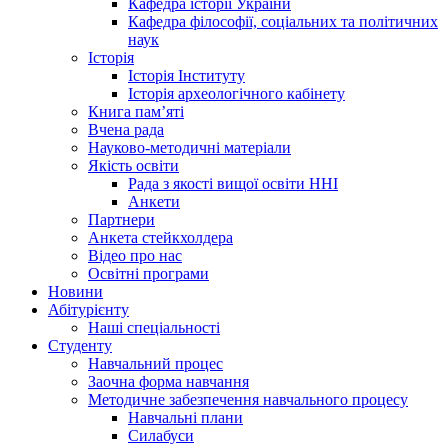
Кафедра історії України
Кафедра філософії, соціальних та політичних
наук
Історія
Історія Інституту
Історія археологічного кабінету
Книга памʼяті
Вчена рада
Науково-методичні матеріали
Якість освіти
Рада з якості вищої освіти ННІ
Анкети
Партнери
Анкета стейкхолдера
Відео про нас
Освітні програми
Hовини
Абітурієнту
Наші спеціальності
Студенту
Навчальний процес
Заочна форма навчання
Методичне забезпечення навчального процесу
Навчальні плани
Силабуси