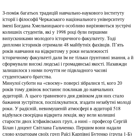
З-поміж багатьох традицій навчально-наукового інституту
історії і філософії Черкаського національного університету
імені Богдана Хмельницького особливо вирізняються зустрічі
колишніх студентів, які у 1998 році були першими
випускниками молодого історичного факультету. Тоді
дипломи істориків отримали 48 майбутніх фахівців. П’ять
років навчання на відкритому у роки незалежності
історичному факул
ьтеті дали їм не тільки ґрунтовні знання, а й
сформували високі людські і громадянські якості. Назавжди
залишилося з ними почуття не підвладного часові
студентського братства.
Минулої суботи на «своєму» поверсі зібралися ті, кого 20
років тому дзвінок востаннє покликав до навчальних
аудиторій. А цього травневого дня дзвінком для них стало
бажання зустрітися, поспілкуватися, згадати незабутні молоді
роки. У радісній, невимушеній атмосфері в аудиторії 518
відбулася своєрідна відкрита лекція, яку вели колишні
старости двох істфаківських груп, а нині – професор Сергій
Білан і доцент Світлана Гальченко. Першим вони надали
слово кураторам своїх груп Раїсі Карпівні Бутенко (група 1-Б)