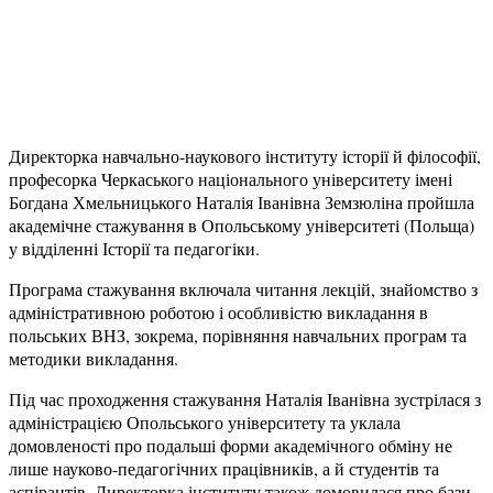
Директорка навчально-наукового інституту історії й філософії,
професорка Черкаського національного університету імені
Богдана Хмельницького Наталія Іванівна Земзюліна пройшла
академічне стажування в Опольському університеті (Польща)
у відділенні Історії та педагогіки.
Програма стажування включала читання лекцій, знайомство з
адміністративною роботою і особливістю викладання в
польських ВНЗ, зокрема, порівняння навчальних програм та
методики викладання.
Під час проходження стажування Наталія Іванівна зустрілася з
адміністрацією Опольського університету та уклала
домовленості про подальші форми академічного обміну не
лише науково-педагогічних працівників, а й студентів та
аспірантів. Директорка інституту також домовилася про бази