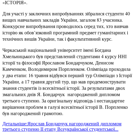
«ІСТОРІЯ».
Для участі у заключних випробуваннях зібралися студенти 40
вищих навчальних закладів України, загалом 83 учасника.
Конкурсне випробування проводилось серед тих, хто вивчав
історію як обов’язковий програмний предмет гуманітарних і
технічних вишів України, так і факультативний курс.
Черкаський національний університет імені Богдана
Хмельницького був представлений студентами 4 курсу ННІ
історії та філософії Ярославом Бондарчуком, Денисом
Камченком, Володимиром Порпленком. Олімпіада проходила
у два етапи: 16 травня відбувся перший тур Олімпіади з Історії
України, а 17 травня другий тур, що мав продемонструвати
знання студентів із всесвітньої історії. За результатами двох
змагальних днів Я. Бондарчук нагороджений дипломом
третього ступеню. За оригінальну відповідь і нестандартне
вирішення проблем в галузі всесвітньої історії В. Порпленко
був нагороджений грамотою.
Детальніше:Ярослав Бондарчук нагороджений дипломом
третього ступеню ІІ етапу Всеукраїнської студентської...