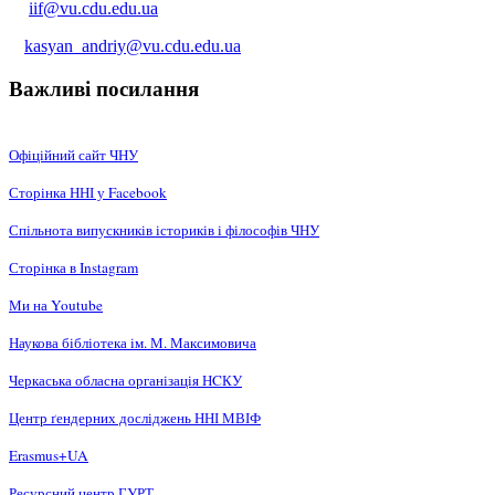
iif@vu.cdu.edu.ua
kasyan_andriy@vu.cdu.edu.ua
Важливі посилання
Офіційний сайт ЧНУ
Сторінка ННІ у Facebook
Спільнота випускників істориків і філософів ЧНУ
Сторінка в Instagram
Ми на Youtube
Наукова бібліотека ім. М. Максимовича
Черкаська обласна організація НCКУ
Центр ґендерних досліджень ННІ МВІФ
Erasmus+UA
Ресурсний центр ГУРТ