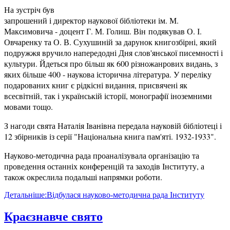
На зустріч був
запрошений і директор наукової бібліотеки ім. М.
Максимовича - доцент Г. М. Голиш. Він подякував О. І.
Овчаренку та О. В. Сухушиній за дарунок книгозбірні, який
подружжя вручило напередодні Дня слов'янської писемності і
культури. Йдеться про більш як 600 різножанрових видань, з
яких більше 400 - наукова історична література. У переліку
подарованих книг є рідкісні видання, присвячені як
всесвітній, так і українській історії, монографії іноземними
мовами тощо.
З нагоди свята Наталія Іванівна передала науковій бібліотеці і
12 збірників із серії "Національна книга пам'яті. 1932-1933".
Науково-методична рада проаналізувала організацію та
проведення останніх конференцій та заходів Інституту, а
також окреслила подальші напрямки роботи.
Детальніше:Відбулася науково-методична рада Інституту
Краєзнавче свято