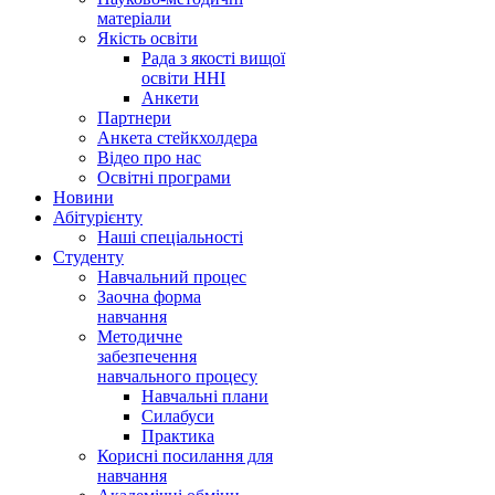
матеріали
Якість освіти
Рада з якості вищої
освіти ННІ
Анкети
Партнери
Анкета стейкхолдера
Відео про нас
Освітні програми
Hовини
Абітурієнту
Наші спеціальності
Студенту
Навчальний процес
Заочна форма
навчання
Методичне
забезпечення
навчального процесу
Навчальні плани
Силабуси
Практика
Корисні посилання для
навчання