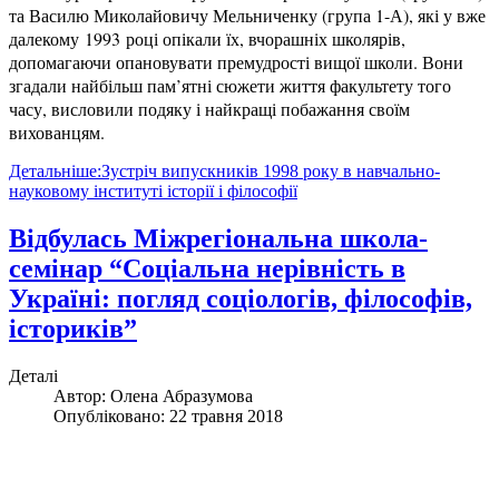
та Василю Миколайовичу Мельниченку (група 1-А), які у вже
далекому 1993 році опікали їх, вчорашніх школярів,
допомагаючи опановувати премудрості вищої школи. Вони
згадали найбільш пам’ятні сюжети життя факультету того
часу, висловили подяку і найкращі побажання своїм
вихованцям.
Детальніше:Зустріч випускників 1998 року в навчально-
науковому інституті історії і філософії
Відбулась Міжрегіональна школа-
семінар “Соціальна нерівність в
Україні: погляд соціологів, філософів,
істориків”
Деталі
Автор:
Олена Абразумова
Опубліковано: 22 травня 2018