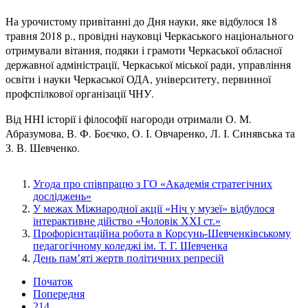
На урочистому привітанні до Дня науки, яке відбулося 18
травня 2018 р., провідні науковці Черкаського національного
отримували вітання, подяки і грамоти Черкаської обласної
державної адміністрації, Черкаської міської ради, управління
освіти і науки Черкаської ОДА, університету, первинної
профспілкової організації ЧНУ.
Від ННІ історії і філософії нагороди отримали О. М.
Абразумова, В. Ф. Боєчко, О. І. Овчаренко, Л. І. Синявська та
З. В. Шевченко.
Угода про співпрацю з ГО «Академія стратегічних
досліджень»
У межах Міжнародної акції «Ніч у музеї» відбулося
інтерактивне дійство «Чоловік ХХІ ст.»
Профорієнтаційна робота в Корсунь-Шевченківському
педагогічному коледжі ім. Т. Г. Шевченка
День пам’яті жертв політичних репресій
Початок
Попередня
214