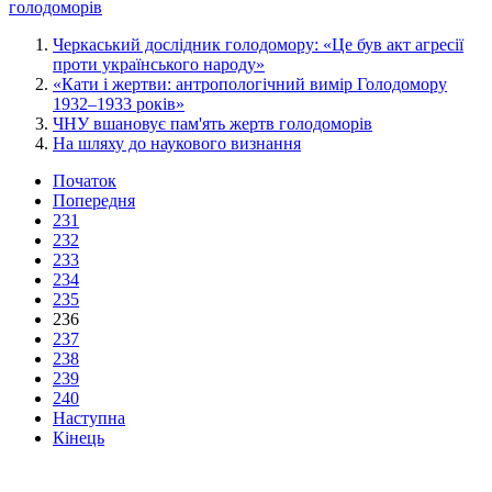
голодоморів
Черкаський дослідник голодомору: «Це був акт агресії
проти українського народу»
«Кати і жертви: антропологічний вимір Голодомору
1932–1933 років»
ЧНУ вшановує пам'ять жертв голодоморів
На шляху до наукового визнання
Початок
Попередня
231
232
233
234
235
236
237
238
239
240
Наступна
Кінець