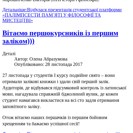
Детальніше:Відбулася презентація студентської платформи
«ПАЛІМПСЕСТИ ПАМ᾿ЯТІ У ФІЛОСОФІЇ ТА
МИСТЕЦТВІ»
Вітаємо першокурсників із першим
заліком)))
Деталі
Автор:
Олена Абразумова
Опубліковано: 28 листопада 2017
27 листопада у студентів І курсу подвійне свято – вони
отримали залікові книжки і здали свій перший залік.
Аудиторія, де відбувався підсумковий контроль із латинської
мови, нагадувала справжній бджолиний вулик, де кожен
студент намагався викластися на всі сто задля отримання
заповітного заліку.
Отож вітаємо наших першачків із першим бойовим
хрещенням та бажаємо успішної сесії!