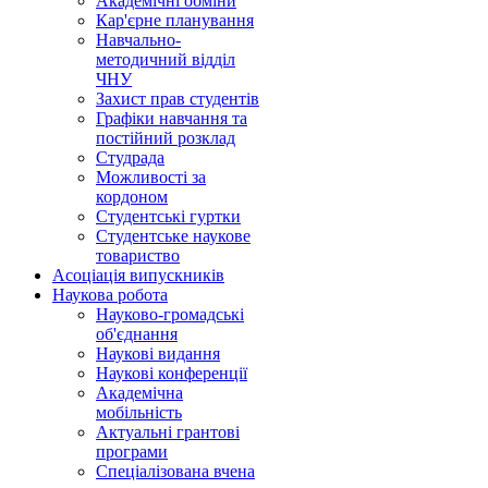
Академічні обміни
Кар'єрне планування
Навчально-
методичний відділ
ЧНУ
Захист прав студентів
Графіки навчання та
постійний розклад
Студрада
Можливості за
кордоном
Студентські гуртки
Студентське наукове
товариство
Асоціація випускників
Наукова робота
Науково-громадські
об'єднання
Наукові видання
Наукові конференції
Академічна
мобільність
Актуальні грантові
програми
Спеціалізована вчена