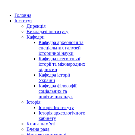
Головна
Інститут
Дирекція
Викладачі інституту
Кафедри
Кафедра археології та
спеціальних галузей
історичної науки
Кафедра всесвітньої
історії та міжнародних
відносин
Кафедра історії
України
Кафедра філософії,
соціальних та
політичних наук
Історія
Історія Інституту
Історія археологічного
кабінету
Книга памʼяті
Вчена рада
Науково-методичні