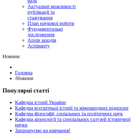
рада
Актуальні можливості
публікації та
стажування
План наукової роботи
Фундаментальні
дослідження
Архів заходів
Аспіранту
Hовини
Головна
/
Hовини
Популярні статті
Кафедра історії України
Кафедра всесвітньої історії та міжнародних відносин
Кафедра філософії, соціальних та політичних наук
Кафедра археології та спеціальних галузей історичної
науки
Запрошуємо на навчання!