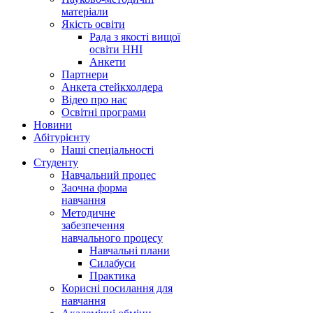
матеріали
Якість освіти
Рада з якості вищої
освіти ННІ
Анкети
Партнери
Анкета стейкхолдера
Відео про нас
Освітні програми
Hовини
Абітурієнту
Наші спеціальності
Студенту
Навчальний процес
Заочна форма
навчання
Методичне
забезпечення
навчального процесу
Навчальні плани
Силабуси
Практика
Корисні посилання для
навчання