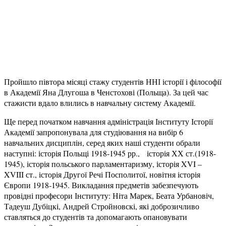
Пройшло півтора місяці стажу студентів ННІ історії і філософії
в Академії Яна Длугоша в Ченстохові (Польща). За цей час
стажисти вдало влились в навчальну систему Академії.
Ще перед початком навчання адміністрація Інституту Історії
Академії запропонувала для студіювання на вибір 6
навчальних дисциплін, серед яких наші студенти обрали
наступні: історія Польщі 1918-1945 рр., історія ХХ ст.(1918-
1945), історія польського парламентаризму, історія XVI –
XVIII ст., історія Другої Речі Посполитої, новітня історія
Європи 1918-1945. Викладання предметів забезпечують
провідні професори Інституту: Ніта Марек, Беата Урбановіч,
Тадеуш Дубіцкі, Андрей Стройновскі, які доброзичливо
ставляться до студентів та допомагають опановувати