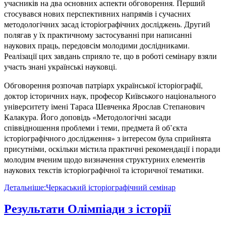
учасників на два основних аспекти обговорення. Перший
стосувався нових перспективних напрямів і сучасних
методологічних засад історіографічних досліджень. Другий
полягав у їх практичному застосуванні при написанні
наукових праць, передовсім молодими дослідниками.
Реалізації цих завдань сприяло те, що в роботі семінару взяли
участь знані українські науковці.
Обговорення розпочав патріарх української історіографії,
доктор історичних наук, професор Київського національного
університету імені Тараса Шевченка Ярослав Степанович
Калакура. Його доповідь «Методологічні засади
співвідношення проблеми і теми, предмета й об’єкта
історіографічного дослідження» з інтересом була сприйнята
присутніми, оскільки містила практичні рекомендації і поради
молодим вченим щодо визначення структурних елементів
наукових текстів історіографічної та історичної тематики.
Детальніше:Черкаський історіографічний семінар
Результати Олімпіади з історії