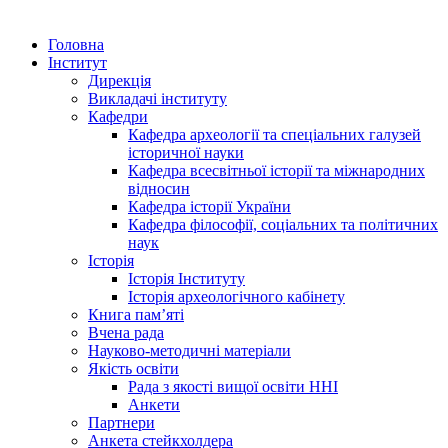
Головна
Інститут
Дирекція
Викладачі інституту
Кафедри
Кафедра археології та спеціальних галузей
історичної науки
Кафедра всесвітньої історії та міжнародних
відносин
Кафедра історії України
Кафедра філософії, соціальних та політичних
наук
Історія
Історія Інституту
Історія археологічного кабінету
Книга памʼяті
Вчена рада
Науково-методичні матеріали
Якість освіти
Рада з якості вищої освіти ННІ
Анкети
Партнери
Анкета стейкхолдера