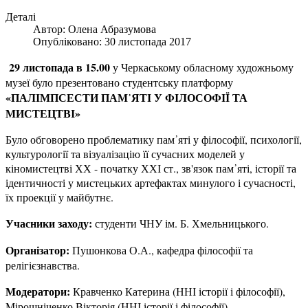
Деталі
Автор:
Олена Абразумова
Опубліковано: 30 листопада 2017
29 листопада в 15.00
у Черкаському обласному художньому
музеї було презентовано студентську платформу
«ПАЛІМПСЕСТИ ПАМ
᾿
ЯТІ У ФІЛОСОФІЇ ТА
МИСТЕЦТВІ»
Було обговорено проблематику пам᾿яті у філософії, психології,
культурології та візуалізацію її сучасних моделей у
кіномистецтві ХХ - початку ХХІ ст., зв'язок пам᾿яті, історії та
ідентичності у мистецьких артефактах минулого і сучасності,
їх проекції у майбутнє.
Учасники заходу:
студенти ЧНУ ім. Б. Хмельницького.
Організатор:
Пушонкова О.А., кафедра філософії та
релігієзнавства.
Модератори:
Кравченко Катерина (ННІ історії і філософії),
Мірошніченко Вікторія (ННІ історії і філософії).