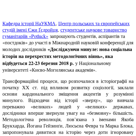
Кафедра історії НаУКМА
,
Центр польських та європейських
студій імені Єжи Ґєдройця
,
студентське наукове товариство
гуманітаріїв «Potluck»
запрошують студентів, аспірантів та
«постдоків» до участі в Міжнародній науковій конференції для
«Досліджуючи минуле: нова соціальна
молодих дослідників
історія на перехрестях методологічних віянь», яка
відбудеться 22-23 березня 2018 р.
у Національному
університеті «Києво-Могилянська академія».
Трансформаційні процеси, що розпочалися в історіографії на
початку XX ст. під впливом розвитку соціології, заклали
основи кардинального зміщення акцентів у розумінні
минулого. Відходячи від історії «зверху», що вивчала
переважно «великих» людей у «великих» державах,
дослідники вперше звернули увагу на «безмовну» більшість.
Методологічна революція, пов’язана з іменами Якоба
Брукхарда, Йогана Гейзинґи, Люсьєна Февра та Марка Блока,
запропонувала дивитися на історію через доти ігноровану