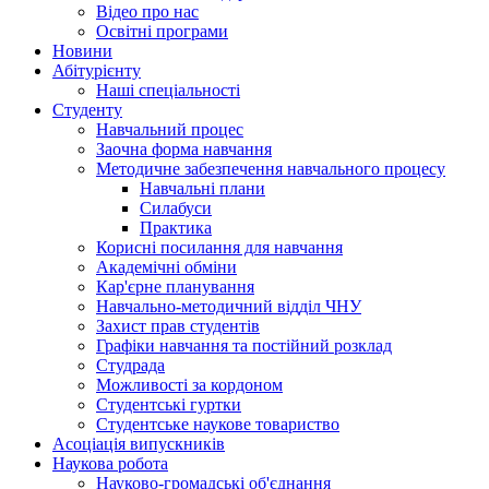
Відео про нас
Освітні програми
Hовини
Абітурієнту
Наші спеціальності
Студенту
Навчальний процес
Заочна форма навчання
Методичне забезпечення навчального процесу
Навчальні плани
Силабуси
Практика
Корисні посилання для навчання
Академічні обміни
Кар'єрне планування
Навчально-методичний відділ ЧНУ
Захист прав студентів
Графіки навчання та постійний розклад
Студрада
Можливості за кордоном
Студентські гуртки
Студентське наукове товариство
Асоціація випускників
Наукова робота
Науково-громадські об'єднання