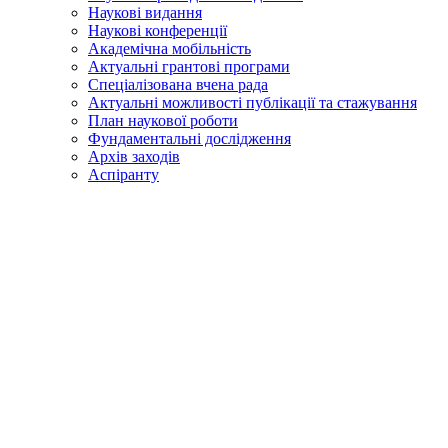
Наукові видання
Наукові конференції
Академічна мобільність
Актуальні грантові програми
Спеціалізована вчена рада
Актуальні можливості публікації та стажування
План наукової роботи
Фундаментальні дослідження
Архів заходів
Аспіранту