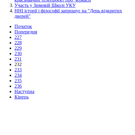
Участь у Зимовій Школі УКУ
ННІ історії і філософії запрошує на "День відкритих
дверей"
Початок
Попередня
227
228
229
230
231
232
233
234
235
236
Наступна
Кінець