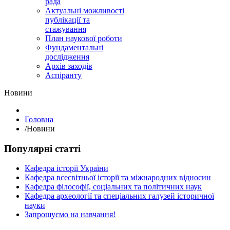
рада
Актуальні можливості
публікації та
стажування
План наукової роботи
Фундаментальні
дослідження
Архів заходів
Аспіранту
Hовини
Головна
/
Hовини
Популярні статті
Кафедра історії України
Кафедра всесвітньої історії та міжнародних відносин
Кафедра філософії, соціальних та політичних наук
Кафедра археології та спеціальних галузей історичної
науки
Запрошуємо на навчання!