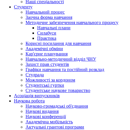
Наші спеціальності
Студенту
Навчальний процес
Заочна форма навчання
Методичне забезпечення навчального процесу
Навчальні плани
Силабуси
Практика
Корисні посилання для навчання
Академічні обміни
Кар'єрне планування
Навчально-методичний відділ ЧНУ
Захист прав студентів
Графіки навчання та постійний розклад
Студрада
Можливості за кордоном
Студентські гуртки
Студентське наукове товариство
Асоціація випускників
Наукова робота
Науково-громадські об'єднання
Наукові видання
Наукові конференції
Академічна мобільність
Актуальні грантові програми