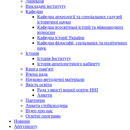
Дирекція
Викладачі інституту
Кафедри
Кафедра археології та спеціальних галузей
історичної науки
Кафедра всесвітньої історії та міжнародних
відносин
Кафедра історії України
Кафедра філософії, соціальних та політичних
наук
Історія
Історія Інституту
Історія археологічного кабінету
Книга памʼяті
Вчена рада
Науково-методичні матеріали
Якість освіти
Рада з якості вищої освіти ННІ
Анкети
Партнери
Анкета стейкхолдера
Відео про нас
Освітні програми
Hовини
Абітурієнту