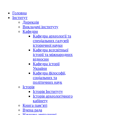
Головна
Інститут
Дирекція
Викладачі інституту
Кафедри
Кафедра археології та
спеціальних галузей
історичної науки
Кафедра всесвітньої
історії та міжнародних
відносин
Кафедра історії
України
Кафедра філософії,
соціальних та
політичних наук
Історія
Історія Інституту
Історія археологічного
кабінету
Книга памʼяті
Вчена рада
Науково-методичні