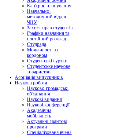
Академічні обміни
Кар'єрне планування
Навчально-
методичний відділ
ЧНУ
Захист прав студентів
Графіки навчання та
постійний розклад
Студрада
Можливості за
кордоном
Студентські гуртки
Студентське наукове
товариство
Асоціація випускників
Наукова робота
Науково-громадські
об'єднання
Наукові видання
Наукові конференції
Академічна
мобільність
Актуальні грантові
програми
Спеціалізована вчена