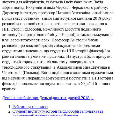
лютого для абітурієнтів, їх батьків і всіх бажаючих. Захід
зібрав понад 100 учнів зі шкіл Черкас і Черкаського району.
Директор інституту професор Наталка Земзюліна ознайомила
присутніх з останнім вимогами вступної кампанії 2018 року,
розповіла про нові спеціальності, перспективи навчання в
ННІ історії і філософії, можливості здобуття подвійного
диплому (за програмою обміну в Європі), а також стажування
в університетах-партнерах. Професор Анатолій Чабан
розповів про власний досвід спілкування з іноземними
студентами і запевнив, що студенти ННІ історії і філософії за
рівнем знань та умінь не гірше них. На зустрічі були присутні
студенти-історики, котрі місяць тому повернулися з
трьохмісячного стажування в Академії імені Яна Длугоша в
Ченстохові (Польща). Вони поділилися власними враженнями
від навчання і порадили абітурієнтам поступати в ННІ історії і
філософі і подальше поєднувати навчання в Україні й інших
країнах.
Детальніше:Звіт про День відкритих дверей 2018 р.
Рейтинг успішності
Студент інституту історії та філософії започаткував
краєзнавчий телепроект про Черкаси