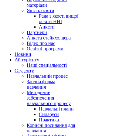
матеріали
Якість освіти
Рада з якості вищої
освіти ННІ
Анкети
Партнери
Анкета стейкхолдера
Відео про нас
Освітні програми
Hовини
Абітурієнту
Наші спеціальності
Студенту
Навчальний процес
Заочна форма
навчання
Методичне
забезпечення
навчального процесу
Навчальні плани
Силабуси
Практика
Корисні посилання для
навчання