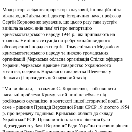
Модератор засідання проректор з наукової, інноваційної та
міжнародної діяльності, доктор історичних наук, професор
Сергій Корновенко зауважив, що цього разу така зустріч
вийшла за межі днів пам’яті про депортацію
кримськотатарського народу 1944 р., які припадають на
травень. Нинішня ситуація потребує якнайшвидшого
обговорення і порад експертів. Тому спільно з Меджлісом
кримськотатарського народу та низкою громадських
організацій (Черкаська обласна організація Спілки офіцерів
України, Черкаське Крайове товариство Українського
козацтва, осередок Наукового товариства Шевченка у
Черкасах) і проходить цей науковий захід.
“Ми вирішили, – зазначив С. Корновенко, – обговорити
нагальні проблеми Криму, який нині перебуває під
російською окупацією, в контексті іншої історичної події, а
саме – рішення Президії Верховної Ради СРСР 19 лютого 1954
р. про передачу тодішньої Кримської області до складу
Української РСР. Правочинність такого рішення було
підтверджено у Заяві Верховної Ради України стосовно рішень
Верховної Ради Росії з питання про Крим від 2 червня