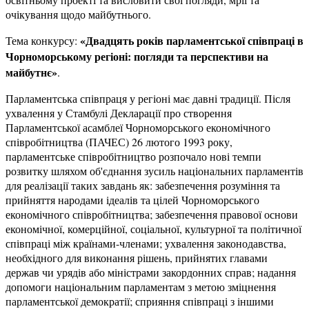
очікування щодо майбутнього.
«Двадцять років парламентської співпраці в
Тема конкурсу:
Чорноморському регіоні: погляди та перспективи на
майбутнє»
.
Парламентська співпраця у регіоні має давні традиції. Після
ухвалення у Стамбулі Декларації про створення
Парламентської асамблеї Чорноморського економічного
співробітництва (ПАЧЕС) 26 лютого 1993 року,
парламентське співробітництво розпочало нові темпи
розвитку шляхом об'єднання зусиль національних парламентів
для реалізації таких завдань як: забезпечення розуміння та
прийняття народами ідеалів та цілей Чорноморського
економічного співробітництва; забезпечення правової основи
економічної, комерційної, соціальної, культурної та політичної
співпраці між країнами-членами; ухвалення законодавства,
необхідного для виконання рішень, прийнятих главами
держав чи урядів або міністрами закордонних справ; надання
допомоги національним парламентам з метою зміцнення
парламентської демократії; сприяння співпраці з іншими