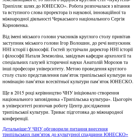
Трипілля: шлях до ЮНЕСКО». Робота розпочалася з вітання
та вступного слова проректора із наукової, інноваційної та
міжнародної діяльності Черкаського національного Сергія
Корновенка.
Від імені міського голови учасників круглого столу привітав
заступник міського голови Ігор Волошин, до речі випускник
ННІ історії і філософії. Гостей зустрічали директор ННІ історії
і філософії Наталя Земзюліна, завідувач кафедри археології та
спеціальних галузей історичної науки Анатолій Морозов та
інші професори університету. Метою проведення круглого
столу стало представлення пам’яток трипільської культури на
номінацію пам’ятки всесвітньої культури пам’яток ЮНЕСКО.
Ще в 2015 році керівництво ЧНУ ініціювало створення
національного заповідника «Трипільська культура». Цьогоріч
в університеті розпочав роботу Центр дослідження
трипільської культури. Триває підготовка до міжнародної
конференції.
Детальніше:У ЧНУ обговорили питання внесення
трипільських пам’яток до культурної спадщини ЮНЕСКО»