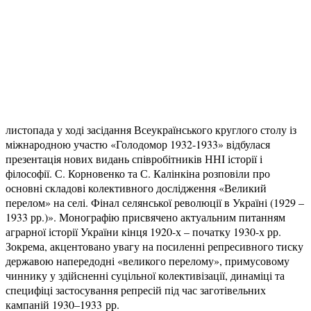
листопада у ході засідання Всеукраїнського круглого столу із
міжнародною участю «Голодомор 1932-1933» відбулася
презентація нових видань співробітників ННІ історії і
філософії. С. Корновенко та С. Калінкіна розповіли про
основні складові колективного дослідження «Великий
перелом» на селі. Фінал селянської революції в Україні (1929 –
1933 рр.)». Монографію присвячено актуальним питанням
аграрної історії України кінця 1920-х – початку 1930-х рр.
Зокрема, акцентовано увагу на посиленні репресивного тиску
державою напередодні «великого перелому», примусовому
чиннику у здійсненні суцільної колективізації, динаміці та
специфіці застосування репресій під час заготівельних
кампаній 1930–1933 рр.