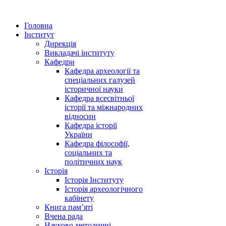
Головна
Інститут
Дирекція
Викладачі інституту
Кафедри
Кафедра археології та
спеціальних галузей
історичної науки
Кафедра всесвітньої
історії та міжнародних
відносин
Кафедра історії
України
Кафедра філософії,
соціальних та
політичних наук
Історія
Історія Інституту
Історія археологічного
кабінету
Книга памʼяті
Вчена рада
Науково-методичні