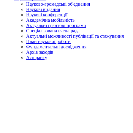
Науково-громадські об'єднання
Наукові видання
Наукові конференції
Академічна мобільність
Актуальні грантові програми
Спеціалізована вчена рада
Актуальні можливості публікації та стажування
План наукової роботи
Фундаментальні дослідження
Архів заходів
Аспіранту