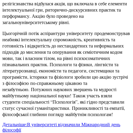
релігієзнавства відбулася акція, що включала в себе елементи
інтелектуальної гри, риторично-дискурсивних практик та
перформансу. Акцію було проведено на
загальноуніверситетському рівні.
Цьогорічній потік аспірантури університету продемонстрував
неабиякі інтелектуальну спроможність, креативність та
готовність і відкритість до нестандартних та неформальних
підходів до мислення та оперування як семіотичним кодом
мови, так і власним тілом, на рівні психосоматичних
пізнавальних практик. Психологи та фізики, лінгвісти та
літературознавці, економісти та педагоги, системщики та
програмісти, історики та фізіологи зробили цю акцію зустрічі
з філософією по-справжньому цікавою та
незабутньою. Потужних наукових звершень та мудрості
майбутньому національної науки! Також участь взяли
студенти спеціальності “Психологія”, які гідно представили
статус сучасної гуманітаристики. Проникливості та емпатії,
філософської глибини погляду майбутнім психологам!
Детальніше:В університеті відзначили Міжнародний день
філософії