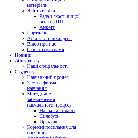
матеріали
Якість освіти
Рада з якості вищої
освіти ННІ
Анкети
Партнери
Анкета стейкхолдера
Відео про нас
Освітні програми
Hовини
Абітурієнту
Наші спеціальності
Студенту
Навчальний процес
Заочна форма
навчання
Методичне
забезпечення
навчального процесу
Навчальні плани
Силабуси
Практика
Корисні посилання для
навчання