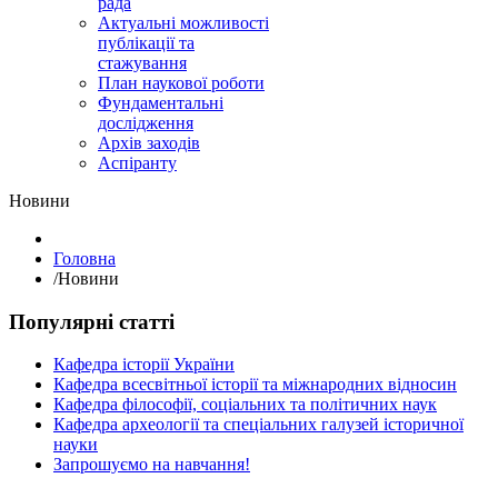
рада
Актуальні можливості
публікації та
стажування
План наукової роботи
Фундаментальні
дослідження
Архів заходів
Аспіранту
Hовини
Головна
/
Hовини
Популярні статті
Кафедра історії України
Кафедра всесвітньої історії та міжнародних відносин
Кафедра філософії, соціальних та політичних наук
Кафедра археології та спеціальних галузей історичної
науки
Запрошуємо на навчання!