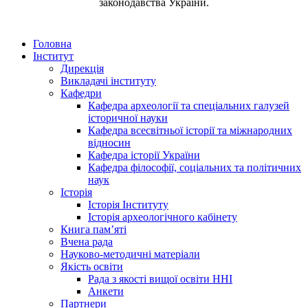
законодавства України.
Головна
Інститут
Дирекція
Викладачі інституту
Кафедри
Кафедра археології та спеціальних галузей
історичної науки
Кафедра всесвітньої історії та міжнародних
відносин
Кафедра історії України
Кафедра філософії, соціальних та політичних
наук
Історія
Історія Інституту
Історія археологічного кабінету
Книга памʼяті
Вчена рада
Науково-методичні матеріали
Якість освіти
Рада з якості вищої освіти ННІ
Анкети
Партнери