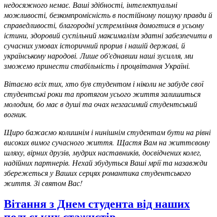
недосяжного немає. Ваші здібності, інтелектуальні
можливості, безкомпромісність в постійному пошуку правди й
справедливості, благородні устремління домогтися в усьому
істини, здоровий суспільний максималізм здатні забезпечити в
сучасних умовах історичний прорив і нашій державі, й
українському народові. Лише об'єднавши наші зусилля, ми
зможемо принести стабільність і процвітання Україні.
Вітаємо всіх тих, хто був студентом і ніколи не забуде свої
студентські роки та протягом усього життя залишиться
молодим, бо має в душі та очах незгасимий студентський
вогник.
Щиро бажаємо колишнім і нинішнім студентам бути на рівні
високих вимог сучасного життя. Щастя Вам на життєвому
шляху, вірних друзів, мудрих наставників, досвідчених колег,
надійних партнерів. Нехай збудуться Ваші мрії та назавжди
збережеться у Ваших серцях романтика студентського
життя. Зі святом Вас!
Вітання з Днем студента від наших