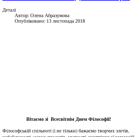
Деталі
Автор:
Олена Абразумова
Опубліковано: 13 листопада 2018
Вітаємо зі Всесвітнім Днем Філософії!
Філософській спільноті (і не тільки) бажаємо творчих злетів,
небайдужості, нових проектів, мудрості, внутрішньої гармонії!