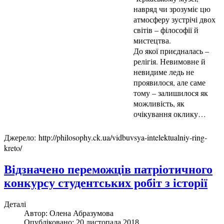
навряд чи зрозуміє цю
атмосферу зустрічі двох
світів – філософії й
мистецтва.
До якої приєдналась –
релігія. Невимовне й
невидиме ледь не
проявилося, але саме
тому – залишилося як
можливість, як
очікування оклику…
Джерело: http://philosophy.ck.ua/vidbuvsya-intelektualniy-ring-
kreto/
Відзначено переможців патріотичного
конкурсу студентських робіт з історії
Деталі
Автор:
Олена Абразумова
Опубліковано: 20 листопада 2018