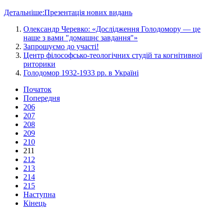
Детальніше:Презентація нових видань
Олександр Черевко: «Дослідження Голодомору — це
наше з вами "домашнє завдання"»
Запрошуємо до участі!
Центр філософсько-теологічних студій та когнітивної
риторики
Голодомор 1932-1933 рр. в Україні
Початок
Попередня
206
207
208
209
210
211
212
213
214
215
Наступна
Кінець