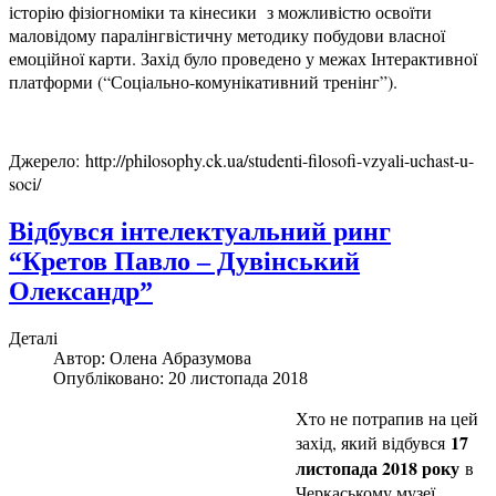
історію фізіогноміки та кінесики з можливістю освоїти
маловідому паралінгвістичну методику побудови власної
емоційної карти. Захід було проведено у межах Інтерактивної
платформи (“Соціально-комунікативний тренінг”).
Джерело: http://philosophy.ck.ua/studenti-filosofi-vzyali-uchast-u-
soci/
Відбувся інтелектуальний ринг
“Кретов Павло – Дувінський
Олександр”
Деталі
Автор:
Олена Абразумова
Опубліковано: 20 листопада 2018
Хто не потрапив на цей
17
захід, який відбувся
листопада 2018 року
в
Черкаському музеї,