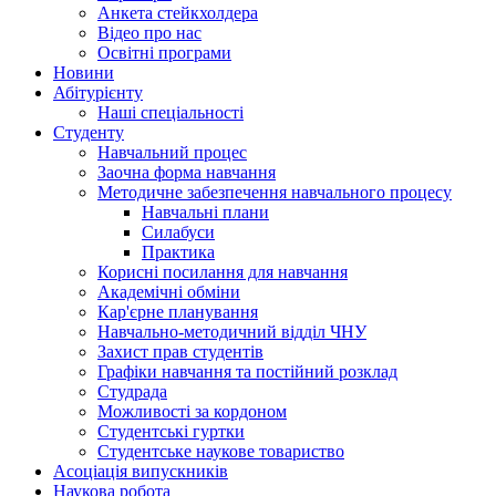
Анкета стейкхолдера
Відео про нас
Освітні програми
Hовини
Абітурієнту
Наші спеціальності
Студенту
Навчальний процес
Заочна форма навчання
Методичне забезпечення навчального процесу
Навчальні плани
Силабуси
Практика
Корисні посилання для навчання
Академічні обміни
Кар'єрне планування
Навчально-методичний відділ ЧНУ
Захист прав студентів
Графіки навчання та постійний розклад
Студрада
Можливості за кордоном
Студентські гуртки
Студентське наукове товариство
Асоціація випускників
Наукова робота