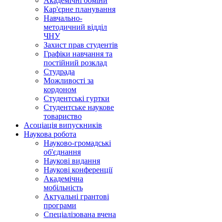
Академічні обміни
Кар'єрне планування
Навчально-
методичний відділ
ЧНУ
Захист прав студентів
Графіки навчання та
постійний розклад
Студрада
Можливості за
кордоном
Студентські гуртки
Студентське наукове
товариство
Асоціація випускників
Наукова робота
Науково-громадські
об'єднання
Наукові видання
Наукові конференції
Академічна
мобільність
Актуальні грантові
програми
Спеціалізована вчена