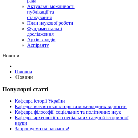
рада
Актуальні можливості
публікації та
стажування
План наукової роботи
Фундаментальні
дослідження
Архів заходів
Аспіранту
Hовини
Головна
/
Hовини
Популярні статті
Кафедра історії України
Кафедра всесвітньої історії та міжнародних відносин
Кафедра філософії, соціальних та політичних наук
Кафедра археології та спеціальних галузей історичної
науки
Запрошуємо на навчання!