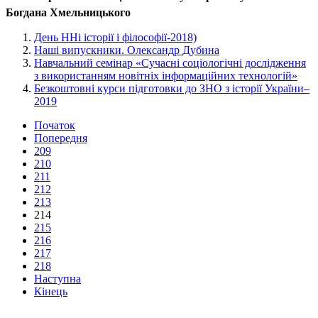
Богдана Хмельницького
День ННі історії і філософії-2018)
Наші випускники. Олександр Дубина
Навчальний семінар «Сучасні соціологічні дослідження
з використанням новітніх інформаційних технологій»
Безкоштовні курси підготовки до ЗНО з історії України–
2019
Початок
Попередня
209
210
211
212
213
214
215
216
217
218
Наступна
Кінець