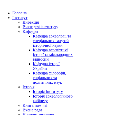
Головна
Інститут
Дирекція
Викладачі інституту
Кафедри
Кафедра археології та
спеціальних галузей
історичної науки
Кафедра всесвітньої
історії та міжнародних
відносин
Кафедра історії
України
Кафедра філософії,
соціальних та
політичних наук
Історія
Історія Інституту
Історія археологічного
кабінету
Книга памʼяті
Вчена рада
Науково-методичні