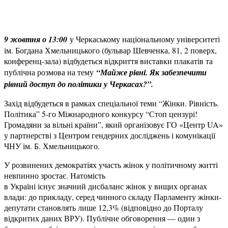
9 жовтня о 13:00
у Черкаському національному університеті
ім. Богдана Хмельницького (бульвар Шевченка, 81, 2 поверх,
конференц-зала) відбудеться відкриття виставки плакатів та
публічна розмова на тему
“Майже рівні. Як забезпечити
рівний доступ до політики у Черкасах?”.
Захід відбудеться в рамках спеціальної теми “Жінки. Рівність.
Політика” 5-го Міжнародного конкурсу “Стоп цензурі!
Громадяни за вільні країни”, який організовує ГО «Центр UA»
у партнерстві з Центром гендерних досліджень і комунікації
ЧНУ ім. Б. Хмельницького.
У розвинених демократіях участь жінок у політичному житті
невпинно зростає. Натомість
в Україні існує значний дисбаланс жінок у вищих органах
влади: до прикладу, серед чинного складу Парламенту жінки-
депутати становлять лише 12,3% (відповідно до Порталу
відкритих даних ВРУ). Публічне обговорення — один з