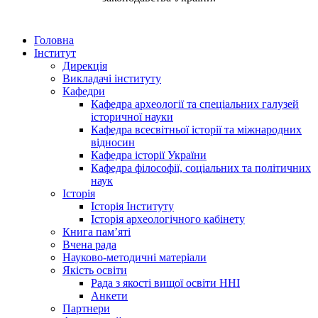
Головна
Інститут
Дирекція
Викладачі інституту
Кафедри
Кафедра археології та спеціальних галузей
історичної науки
Кафедра всесвітньої історії та міжнародних
відносин
Кафедра історії України
Кафедра філософії, соціальних та політичних
наук
Історія
Історія Інституту
Історія археологічного кабінету
Книга памʼяті
Вчена рада
Науково-методичні матеріали
Якість освіти
Рада з якості вищої освіти ННІ
Анкети
Партнери