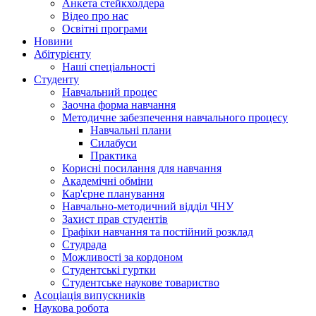
Анкета стейкхолдера
Відео про нас
Освітні програми
Hовини
Абітурієнту
Наші спеціальності
Студенту
Навчальний процес
Заочна форма навчання
Методичне забезпечення навчального процесу
Навчальні плани
Силабуси
Практика
Корисні посилання для навчання
Академічні обміни
Кар'єрне планування
Навчально-методичний відділ ЧНУ
Захист прав студентів
Графіки навчання та постійний розклад
Студрада
Можливості за кордоном
Студентські гуртки
Студентське наукове товариство
Асоціація випускників
Наукова робота