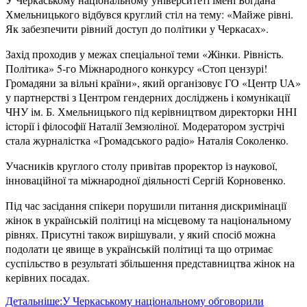
Хмельницького відбувся круглий стіл на тему: «Майже рівні.
Як забезпечити рівний доступ до політики у Черкасах».
Захід проходив у межах спеціальної теми «Жінки. Рівність.
Політика» 5-го Міжнародного конкурсу «Стоп цензурі!
Громадяни за вільні країни», який організовує ГО «Центр UA»
у партнерстві з Центром гендерних досліджень і комунікації
ЧНУ ім. Б. Хмельницького під керівництвом директорки ННІ
історії і філософії Наталії Земзюліної. Модератором зустрічі
стала журналістка «Громадського радіо» Наталія Соколенко.
Учасників круглого столу привітав проректор із наукової,
інноваційної та міжнародної діяльності Сергій Корновенко.
Під час засідання спікери порушили питання дискримінації
жінок в українській політиці на місцевому та національному
рівнях. Присутні також вирішували, у який спосіб можна
подолати це явище в українській політиці та що отримає
суспільство в результаті збільшення представництва жінок на
керівних посадах.
Детальніше:У Черкаському національному обговорили