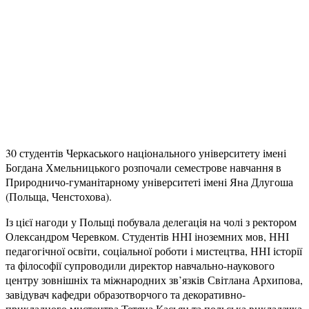
30 студентів Черкаського національного університету імені
Богдана Хмельницького розпочали семестрове навчання в
Природничо-гуманітарному університеті імені Яна Длугоша
(Польща, Ченстохова).
Із цієї нагоди у Польщі побувала делегація на чолі з ректором
Олександром Черевком. Студентів ННІ іноземних мов, ННІ
педагогічної освіти, соціальної роботи і мистецтва, ННІ історії
та філософії супроводили директор навчально-наукового
центру зовнішніх та міжнародних зв’язків Світлана Архипова,
завідувач кафедри образотворчого та декоративно-
прикладного мистецтва Тетяна Касьян та польська викладачка