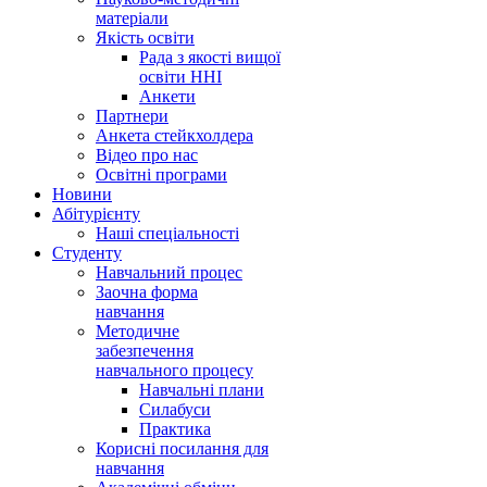
матеріали
Якість освіти
Рада з якості вищої
освіти ННІ
Анкети
Партнери
Анкета стейкхолдера
Відео про нас
Освітні програми
Hовини
Абітурієнту
Наші спеціальності
Студенту
Навчальний процес
Заочна форма
навчання
Методичне
забезпечення
навчального процесу
Навчальні плани
Силабуси
Практика
Корисні посилання для
навчання