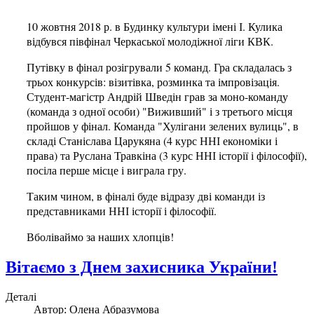
10 жовтня 2018 р. в Будинку культури імені І. Кулика
відбувся півфінал Черкаської молодіжної ліги КВК.
Путівку в фінал розігрували 5 команд. Гра складалась з
трьох конкурсів: візитівка, розминка та імпровізація.
Студент-магістр Андрій Шведін грав за моно-команду
(команда з одної особи) "Виживший" і з третього місця
пройшов у фінал. Команда "Хулігани зелених вулиць", в
складі Станіслава Царукяна (4 курс ННІ економіки і
права) та Руслана Травкіна (3 курс ННІ історії і філософії),
посіла перше місце і виграла гру.
Таким чином, в фіналі буде відразу дві команди із
представниками ННІ історії і філософії.
Вболіваймо за наших хлопців!
Вітаємо з Днем захисника України!
Деталі
Автор:
Олена Абразумова