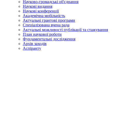
Науково-громадські об'єднання
Наукові видання
Наукові конференції
Академічна мобільність
Актуальні грантові програми
Спеціалізована вчена рада
Актуальні можливості публікації та стажування
План наукової роботи
Фундаментальні дослідження
Архів заходів
Аспіранту