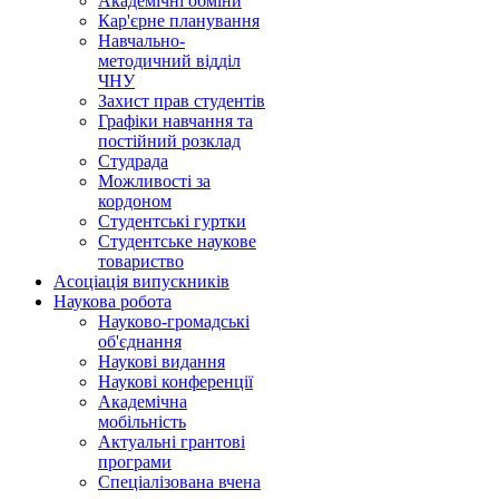
Академічні обміни
Кар'єрне планування
Навчально-
методичний відділ
ЧНУ
Захист прав студентів
Графіки навчання та
постійний розклад
Студрада
Можливості за
кордоном
Студентські гуртки
Студентське наукове
товариство
Асоціація випускників
Наукова робота
Науково-громадські
об'єднання
Наукові видання
Наукові конференції
Академічна
мобільність
Актуальні грантові
програми
Спеціалізована вчена