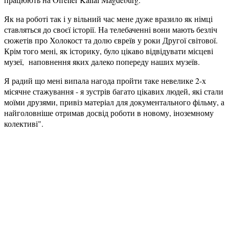
Як на роботі так і у вільний час мене дуже вразило як німці
ставляться до своєї історії. На телебаченні вони мають безліч
сюжетів про Холокост та долю євреїв у роки Другої світової.
Крім того мені, як історику, було цікаво відвідувати місцеві
музеї, наповнення яких далеко попереду наших музеїв.
Я радий що мені випала нагода пройти таке невелике 2-х
місячне стажування - я зустрів багато цікавих людей, які стали
моїми друзями, привіз матеріал для документального фільму, а
найголовніше отримав досвід роботи в новому, іноземному
колективі".