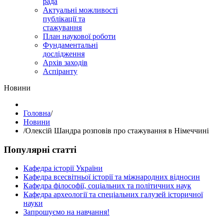
рада
Актуальні можливості
публікації та
стажування
План наукової роботи
Фундаментальні
дослідження
Архів заходів
Аспіранту
Hовини
Головна
/
Hовини
/
Олексій Шандра розповів про стажування в Німеччині
Популярні статті
Кафедра історії України
Кафедра всесвітньої історії та міжнародних відносин
Кафедра філософії, соціальних та політичних наук
Кафедра археології та спеціальних галузей історичної
науки
Запрошуємо на навчання!