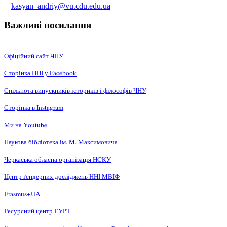
kasyan_andriy@vu.cdu.edu.ua
Важливі посилання
Офіційний сайт ЧНУ
Сторінка ННІ у Facebook
Спільнота випускників істориків і філософів ЧНУ
Сторінка в Instagram
Ми на Youtube
Наукова бібліотека ім. М. Максимовича
Черкаська обласна організація НCКУ
Центр ґендерних досліджень ННІ МВІФ
Erasmus+UA
Ресурсний центр ГУРТ