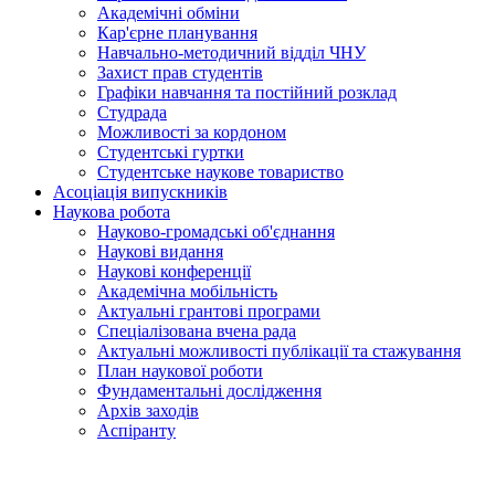
Академічні обміни
Кар'єрне планування
Навчально-методичний відділ ЧНУ
Захист прав студентів
Графіки навчання та постійний розклад
Студрада
Можливості за кордоном
Студентські гуртки
Студентське наукове товариство
Асоціація випускників
Наукова робота
Науково-громадські об'єднання
Наукові видання
Наукові конференції
Академічна мобільність
Актуальні грантові програми
Спеціалізована вчена рада
Актуальні можливості публікації та стажування
План наукової роботи
Фундаментальні дослідження
Архів заходів
Аспіранту