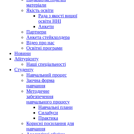
матеріали
Якість освіти
Рада з якості вищої
освіти ННІ
Анкети
Партнери
Анкета стейкхолдера
Відео про нас
Освітні програми
Hовини
Абітурієнту
Наші спеціальності
Студенту
Навчальний процес
Заочна форма
навчання
Методичне
забезпечення
навчального процесу
Навчальні плани
Силабуси
Практика
Корисні посилання для
навчання