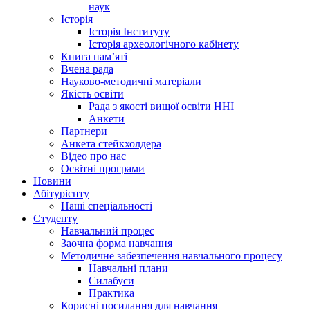
наук
Історія
Історія Інституту
Історія археологічного кабінету
Книга памʼяті
Вчена рада
Науково-методичні матеріали
Якість освіти
Рада з якості вищої освіти ННІ
Анкети
Партнери
Анкета стейкхолдера
Відео про нас
Освітні програми
Hовини
Абітурієнту
Наші спеціальності
Студенту
Навчальний процес
Заочна форма навчання
Методичне забезпечення навчального процесу
Навчальні плани
Силабуси
Практика
Корисні посилання для навчання