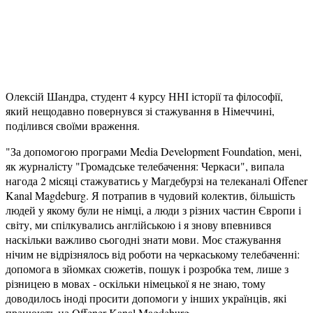
Олексій Шандра, студент 4 курсу ННІ історії та філософії,
який нещодавно повернувся зі стажування в Німеччині,
поділився своїми враження.
"За допомогою програми Media Development Foundation, мені,
як журналісту "Громадське телебачення: Черкаси", випала
нагода 2 місяці стажуватись у Магдебурзі на телеканалі Offener
Kanal Magdeburg. Я потрапив в чудовий колектив, більшість
людей у якому були не німці, а люди з різних частин Європи і
світу, ми спілкувались англійською і я знову впевнився
наскільки важливо сьогодні знати мови. Моє стажування
нічим не відрізнялось від роботи на черкаському телебаченні:
допомога в зйомках сюжетів, пошук і розробка тем, лише з
різницею в мовах - оскільки німецької я не знаю, тому
доводилось іноді просити допомоги у інших українців, які
працюють на Offener Kanal Magdeburg.