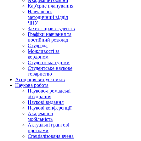
Академічні обміни
Кар'єрне планування
Навчально-
методичний відділ
ЧНУ
Захист прав студентів
Графіки навчання та
постійний розклад
Студрада
Можливості за
кордоном
Студентські гуртки
Студентське наукове
товариство
Асоціація випускників
Наукова робота
Науково-громадські
об'єднання
Наукові видання
Наукові конференції
Академічна
мобільність
Актуальні грантові
програми
Спеціалізована вчена