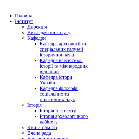
Головна
Інститут
Дирекція
Викладачі інституту
Кафедри
Кафедра археології та
спеціальних галузей
історичної науки
Кафедра всесвітньої
історії та міжнародних
відносин
Кафедра історії
України
Кафедра філософії,
соціальних та
політичних наук
Історія
Історія Інституту
Історія археологічного
кабінету
Книга памʼяті
Вчена рада
Науково-методичні