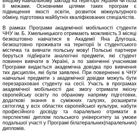
вищому навчальному закладі на території України чи поза
її межами. Основними цілями таких програм є
підвищення якості освіти, розвиток міжкультурного
обміну, підготовка майбутніх кваліфікованих спеціалістів.
В рамках Програми академічної мобільності студенти
ЧНУ ім. Б. Хмельницького отримають можливість 3 місяці
безкоштовно навчатися в Академії Яна Длугоша,
безкоштовно проживати на території їх студентського
містечка та вивчати польську мову! Польські партнери
беруться підбирати аналогічні предмети, які студент
повинен вивчати в Україні, а по закінченні учасникам
Програми видається академічна довідка про вивчення
тих дисциплін, які були заявлені. При поверненні в ЧНУ
навчальні предмети з академічної довідки можуть бути
перезараховані студенту на сесії. Участь в програмах
академічної мобільності дає змогу отримати якісну
європейську освіту по обраному напряму підготовки,
додаткові знання в суміжних галузях, розширити
світогляд у всіх областях європейської культури, набути
професійного досвіду та паралельно отримати в
перспективі диплом польського університету за умови
подальшої участі у Програмі білатеральних(паралельних)
дипломів.