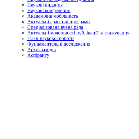
Наукові видання
Наукові конференції
Академічна мобільність
Актуальні грантові програми
Спеціалізована вчена рада
Актуальні можливості публікації та стажування
План наукової роботи
Фундаментальні дослідження
Архів заходів
Аспіранту