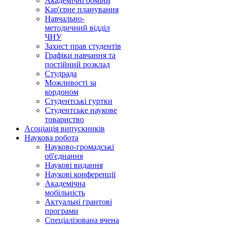
Академічні обміни
Кар'єрне планування
Навчально-
методичний відділ
ЧНУ
Захист прав студентів
Графіки навчання та
постійний розклад
Студрада
Можливості за
кордоном
Студентські гуртки
Студентське наукове
товариство
Асоціація випускників
Наукова робота
Науково-громадські
об'єднання
Наукові видання
Наукові конференції
Академічна
мобільність
Актуальні грантові
програми
Спеціалізована вчена