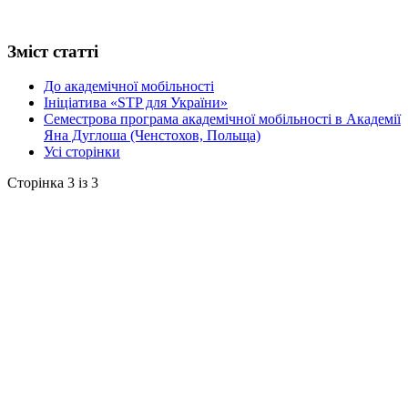
Зміст статті
До академічної мобільності
Ініціатива «STP для України»
Семестрова програма академічної мобільності в Академії
Яна Дуглоша (Ченстохов, Польща)
Усі сторінки
Сторінка 3 із 3