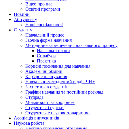
Відео про нас
Освітні програми
Hовини
Абітурієнту
Наші спеціальності
Студенту
Навчальний процес
Заочна форма навчання
Методичне забезпечення навчального процесу
Навчальні плани
Силабуси
Практика
Корисні посилання для навчання
Академічні обміни
Кар'єрне планування
Навчально-методичний відділ ЧНУ
Захист прав студентів
Графіки навчання та постійний розклад
Студрада
Можливості за кордоном
Студентські гуртки
Студентське наукове товариство
Асоціація випускників
Наукова робота
Науково-громадські об'єднання