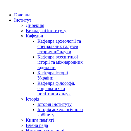
Головна
Інститут
Дирекція
Викладачі інституту
Кафедри
Кафедра археології та
спеціальних галузей
історичної науки
Кафедра всесвітньої
історії та міжнародних
відносин
Кафедра історії
України
Кафедра філософії,
соціальних та
політичних наук
Історія
Історія Інституту
Історія археологічного
кабінету
Книга памʼяті
Вчена рада
Науково-методичні