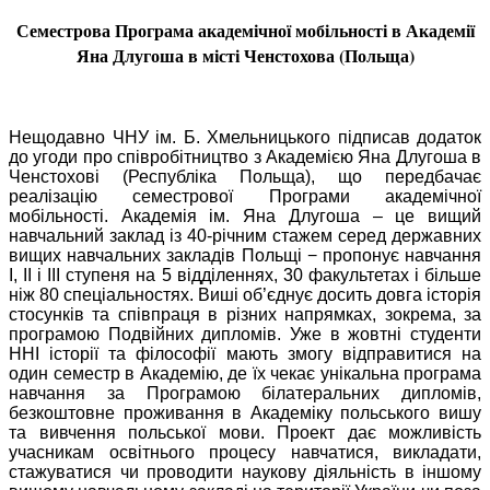
Семестрова Програма академічної мобільності в Академії
Яна Длугоша в місті Ченстохова (Польща)
Нещодавно ЧНУ ім. Б. Хмельницького підписав додаток
до угоди про співробітництво з Академією Яна Длугоша в
Ченстохові (Республіка Польща), що передбачає
реалізацію семестрової Програми академічної
мобільності. Академія ім. Яна Длугоша – це вищий
навчальний заклад із 40-річним стажем серед державних
вищих навчальних закладів Польщі − пропонує навчання
І, ІІ і ІІІ ступеня на 5 відділеннях, 30 факультетах і більше
ніж 80 спеціальностях. Виші об’єднує досить довга історія
стосунків та співпраця в різних напрямках, зокрема, за
програмою Подвійних дипломів. Уже в жовтні студенти
ННІ історії та філософії мають змогу відправитися на
один семестр в Академію, де їх чекає унікальна програма
навчання за Програмою білатеральних дипломів,
безкоштовне проживання в Академіку польського вишу
та вивчення польської мови. Проект дає можливість
учасникам освітнього процесу навчатися, викладати,
стажуватися чи проводити наукову діяльність в іншому