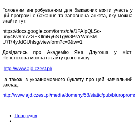
Головним випробуванням для бажаючих взяти участь у
цій програмі є бажання та заповнена анкета, яку можна
знайти тут:
https://docs.google.com/forms/d/e/1FAIpQLSc-
uny4Kv9m7ZSFKIImRy6STgW3PsYWmSM-
U7f74yJdGUhfsg/viewform?c=0&w=1
Довідатись про Академію Яна Длугоша у місті
Ченстохова можна із сайту цього вишу:
http://www.ajd.czest.pl/
,
а також із україномовного буклету про цей навчальний
заклад:
http://www.ajd.czest.pl/media/domeny/53/static/pub/biuroprom
Попередня