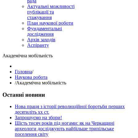
рада
Актуальні можливості
публікації та
стажування
План наукової роботи
Фундаментальні
дослідження
Архів заходів
Аспіранту
Академічна мобільність
Головна
/
Наукова робота
/
Академічна мобільність
Останні новини
Нова праця з історії революційної боротьби перших
десятиліть хх ст.
Запрошуємо на збори!
Шість тисяч років під ногами: як на Черкащині
археологи досліджують найбільше трипільське
поселення світу