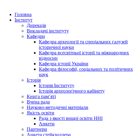
Головна
Інститут
Дирекція
Викладачі інституту
Кафедри
Кафедра археології та спеціальних галузей
історичної науки
Кафедра всесвітньої історії та міжнародних
відносин
Кафедра історії України
Кафедра філософії, соціальних та політичних
наук
Історія
Історія Інституту
Історія археологічного кабінету
Книга памʼяті
Вчена рада
Науково-методичні матеріали
Якість освіти
Рада з якості вищої освіти ННІ
Анкети
Партнери
Анкета стейкхолдера