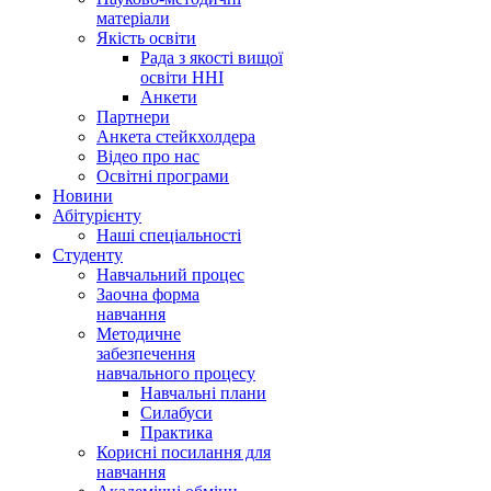
матеріали
Якість освіти
Рада з якості вищої
освіти ННІ
Анкети
Партнери
Анкета стейкхолдера
Відео про нас
Освітні програми
Hовини
Абітурієнту
Наші спеціальності
Студенту
Навчальний процес
Заочна форма
навчання
Методичне
забезпечення
навчального процесу
Навчальні плани
Силабуси
Практика
Корисні посилання для
навчання