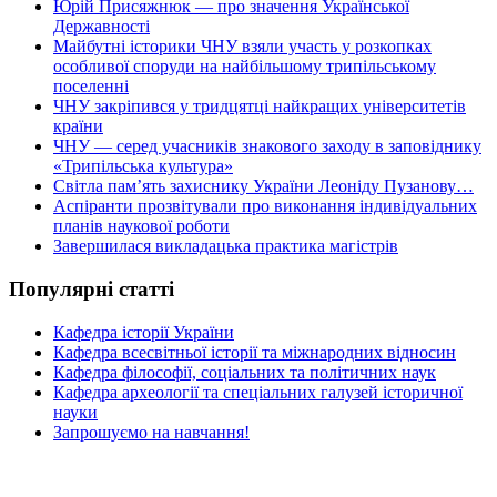
Юрій Присяжнюк — про значення Української
Державності
Майбутні історики ЧНУ взяли участь у розкопках
особливої споруди на найбільшому трипільському
поселенні
ЧНУ закріпився у тридцятці найкращих університетів
країни
ЧНУ — серед учасників знакового заходу в заповіднику
«Трипільська культура»
Світла пам’ять захиснику України Леоніду Пузанову…
Аспіранти прозвітували про виконання індивідуальних
планів наукової роботи
Завершилася викладацька практика магістрів
Популярні статті
Кафедра історії України
Кафедра всесвітньої історії та міжнародних відносин
Кафедра філософії, соціальних та політичних наук
Кафедра археології та спеціальних галузей історичної
науки
Запрошуємо на навчання!