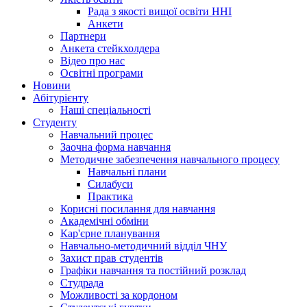
Рада з якості вищої освіти ННІ
Анкети
Партнери
Анкета стейкхолдера
Відео про нас
Освітні програми
Hовини
Абітурієнту
Наші спеціальності
Студенту
Навчальний процес
Заочна форма навчання
Методичне забезпечення навчального процесу
Навчальні плани
Силабуси
Практика
Корисні посилання для навчання
Академічні обміни
Кар'єрне планування
Навчально-методичний відділ ЧНУ
Захист прав студентів
Графіки навчання та постійний розклад
Студрада
Можливості за кордоном