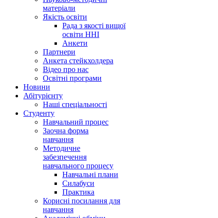
матеріали
Якість освіти
Рада з якості вищої
освіти ННІ
Анкети
Партнери
Анкета стейкхолдера
Відео про нас
Освітні програми
Hовини
Абітурієнту
Наші спеціальності
Студенту
Навчальний процес
Заочна форма
навчання
Методичне
забезпечення
навчального процесу
Навчальні плани
Силабуси
Практика
Корисні посилання для
навчання