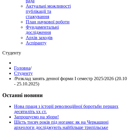
рада
Актуальні можливості
публікації та
стажування
План наукової роботи
Фундаментальні
дослідження
Архів заходів
Аспіранту
Студенту
Головна
/
Студенту
/
Розклад занять денної форми І семестр 2025/2026 (20.10
- 25.10.2025)
Останні новини
Нова праця з історії революційної боротьби перших
десятиліть хх ст.
Запрошуємо на збори!
Шість тисяч років під ногами: як на Черкащині
археологи досліджують найбільше трипільське