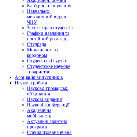
Академічні обміни
Кар'єрне планування
Навчально-
методичний відділ
ЧНУ
Захист прав студентів
Графіки навчання та
постійний розклад
Студрада
Можливості за
кордоном
Студентські гуртки
Студентське наукове
товариство
Асоціація випускників
Наукова робота
Науково-громадські
об'єднання
Наукові видання
Наукові конференції
Академічна
мобільність
Актуальні грантові
програми
Спеціалізована вчена