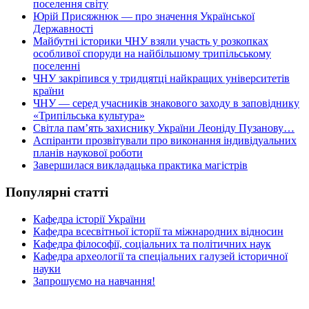
поселення світу
Юрій Присяжнюк — про значення Української
Державності
Майбутні історики ЧНУ взяли участь у розкопках
особливої споруди на найбільшому трипільському
поселенні
ЧНУ закріпився у тридцятці найкращих університетів
країни
ЧНУ — серед учасників знакового заходу в заповіднику
«Трипільська культура»
Світла пам’ять захиснику України Леоніду Пузанову…
Аспіранти прозвітували про виконання індивідуальних
планів наукової роботи
Завершилася викладацька практика магістрів
Популярні статті
Кафедра історії України
Кафедра всесвітньої історії та міжнародних відносин
Кафедра філософії, соціальних та політичних наук
Кафедра археології та спеціальних галузей історичної
науки
Запрошуємо на навчання!