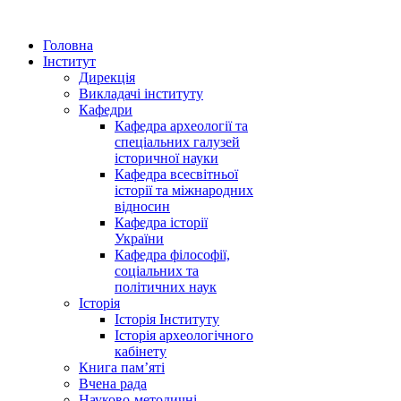
Головна
Інститут
Дирекція
Викладачі інституту
Кафедри
Кафедра археології та
спеціальних галузей
історичної науки
Кафедра всесвітньої
історії та міжнародних
відносин
Кафедра історії
України
Кафедра філософії,
соціальних та
політичних наук
Історія
Історія Інституту
Історія археологічного
кабінету
Книга памʼяті
Вчена рада
Науково-методичні