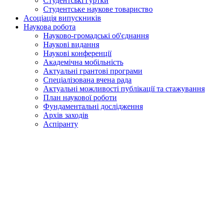
Студентські гуртки
Студентське наукове товариство
Асоціація випускників
Наукова робота
Науково-громадські об'єднання
Наукові видання
Наукові конференції
Академічна мобільність
Актуальні грантові програми
Спеціалізована вчена рада
Актуальні можливості публікації та стажування
План наукової роботи
Фундаментальні дослідження
Архів заходів
Аспіранту