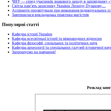
ЧНУ — серед учасників знакового заходу в заповіднику «
Світла пам’ять захиснику України Леоніду Пузанову…
Аспіранти прозвітували про виконання індивідуальних пл
Завершилася викладацька практика магістрів
Популярні статті
Кафедра історії України
Кафедра всесвітньої історії та міжнародних відносин
Кафедра філософії, соціальних та політичних наук
Кафедра археології та спеціальних галузей історичної нау
Запрошуємо на навчання!
Розклад занят