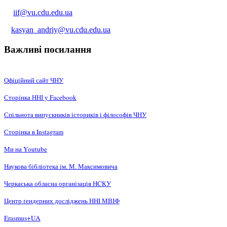
iif@vu.cdu.edu.ua
kasyan_andriy@vu.cdu.edu.ua
Важливі посилання
Офіційний сайт ЧНУ
Сторінка ННІ у Facebook
Спільнота випускників істориків і філософів ЧНУ
Сторінка в Instagram
Ми на Youtube
Наукова бібліотека ім. М. Максимовича
Черкаська обласна організація НCКУ
Центр ґендерних досліджень ННІ МВІФ
Erasmus+UA