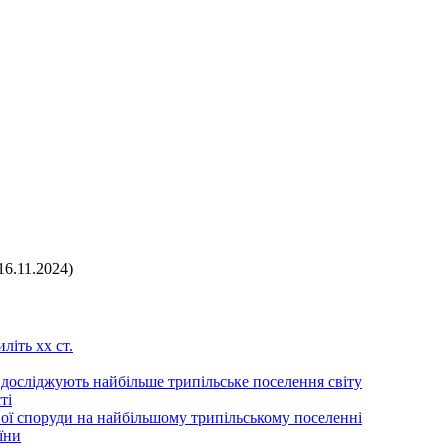
16.11.2024)
літь хх ст.
 досліджують найбільше трипільське поселення світу
ті
ої споруди на найбільшому трипільському поселенні
їни