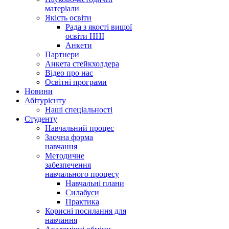
матеріали
Якість освіти
Рада з якості вищої
освіти ННІ
Анкети
Партнери
Анкета стейкхолдера
Відео про нас
Освітні програми
Hовини
Абітурієнту
Наші спеціальності
Студенту
Навчальний процес
Заочна форма
навчання
Методичне
забезпечення
навчального процесу
Навчальні плани
Силабуси
Практика
Корисні посилання для
навчання