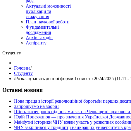
рада
Актуальні можливості
публікації та
стажування
План наукової роботи
Фундаментальні
дослідження
Архів заходів
Аспіранту
Студенту
Головна
/
Студенту
/
Розклад занять денної форми І семестр 2024/2025 (11.11 - 
Останні новини
Нова праця з історії революційної боротьби перших десяти
Запрошуємо на збори!
Шість тисяч років під ногами: як на Черкащині археологи
Юрій Присяжнюк — про значення Української Державнос
Майбутні історики ЧНУ взяли участь у розкопках особлив
ЧНУ закріпився у тридцятці найкращих університетів кра