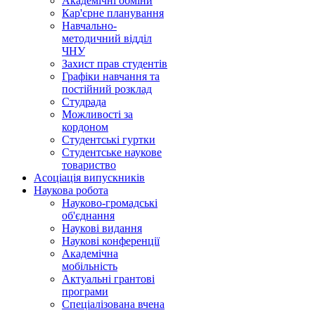
Академічні обміни
Кар'єрне планування
Навчально-
методичний відділ
ЧНУ
Захист прав студентів
Графіки навчання та
постійний розклад
Студрада
Можливості за
кордоном
Студентські гуртки
Студентське наукове
товариство
Асоціація випускників
Наукова робота
Науково-громадські
об'єднання
Наукові видання
Наукові конференції
Академічна
мобільність
Актуальні грантові
програми
Спеціалізована вчена