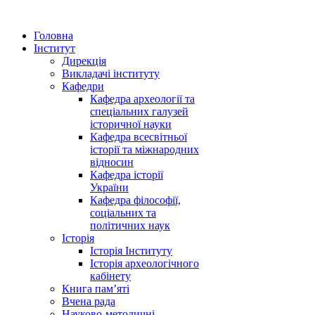
Головна
Інститут
Дирекція
Викладачі інституту
Кафедри
Кафедра археології та
спеціальних галузей
історичної науки
Кафедра всесвітньої
історії та міжнародних
відносин
Кафедра історії
України
Кафедра філософії,
соціальних та
політичних наук
Історія
Історія Інституту
Історія археологічного
кабінету
Книга памʼяті
Вчена рада
Науково-методичні