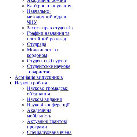
Академічні обміни
Кар'єрне планування
Навчально-
методичний відділ
ЧНУ
Захист прав студентів
Графіки навчання та
постійний розклад
Студрада
Можливості за
кордоном
Студентські гуртки
Студентське наукове
товариство
Асоціація випускників
Наукова робота
Науково-громадські
об'єднання
Наукові видання
Наукові конференції
Академічна
мобільність
Актуальні грантові
програми
Спеціалізована вчена