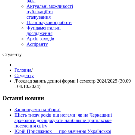
рада
Актуальні можливості
публікації та
стажування
План наукової роботи
Фундаментальні
дослідження
Архів заходів
Аспіранту
Студенту
Головна
/
Студенту
/
Розклад занять денної форми І семестр 2024/2025 (30.09
- 04.10.2024)
Останні новини
Запрошуємо на збори!
Шість тисяч років під ногами: як на Черкащині
археологи досліджують найбільше трипільське
поселення світу
Юрій Присяжнюк — про значення Української