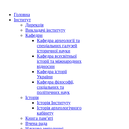
Головна
Інститут
Дирекція
Викладачі інституту
Кафедри
Кафедра археології та
спеціальних галузей
історичної науки
Кафедра всесвітньої
історії та міжнародних
відносин
Кафедра історії
України
Кафедра філософії,
соціальних та
політичних наук
Історія
Історія Інституту
Історія археологічного
кабінету
Книга памʼяті
Вчена рада
Науково-методичні