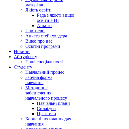
матеріали
Якість освіти
Рада з якості вищої
освіти ННІ
Анкети
Партнери
Анкета стейкхолдера
Відео про нас
Освітні програми
Hовини
Абітурієнту
Наші спеціальності
Студенту
Навчальний процес
Заочна форма
навчання
Методичне
забезпечення
навчального процесу
Навчальні плани
Силабуси
Практика
Корисні посилання для
навчання