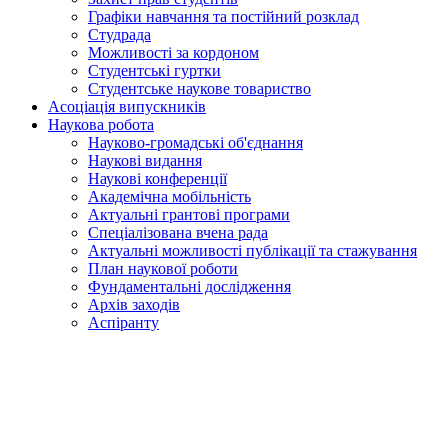
Графіки навчання та постійний розклад
Студрада
Можливості за кордоном
Студентські гуртки
Студентське наукове товариство
Асоціація випускників
Наукова робота
Науково-громадські об'єднання
Наукові видання
Наукові конференції
Академічна мобільність
Актуальні грантові програми
Спеціалізована вчена рада
Актуальні можливості публікації та стажування
План наукової роботи
Фундаментальні дослідження
Архів заходів
Аспіранту