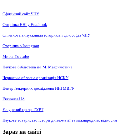
Офіційний сайт ЧНУ
Сторінка ННІ у Facebook
Спільнота випускників істориків і філософів ЧНУ
Сторінка в Instagram
Ми на Youtube
Наукова бібліотека ім. М. Максимовича
Черкаська обласна організація НCКУ
Центр ґендерних досліджень ННІ МВІФ
Erasmus+UA
Ресурсний центр ГУРТ
Наукове товариство історії дипломатії та міжнародних відносин
Зараз на сайті