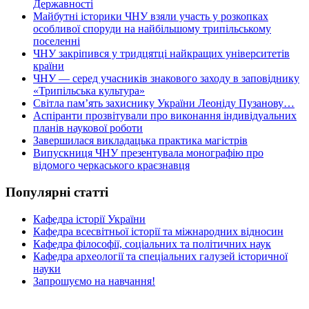
Державності
Майбутні історики ЧНУ взяли участь у розкопках
особливої споруди на найбільшому трипільському
поселенні
ЧНУ закріпився у тридцятці найкращих університетів
країни
ЧНУ — серед учасників знакового заходу в заповіднику
«Трипільська культура»
Світла пам’ять захиснику України Леоніду Пузанову…
Аспіранти прозвітували про виконання індивідуальних
планів наукової роботи
Завершилася викладацька практика магістрів
Випускниця ЧНУ презентувала монографію про
відомого черкаського краєзнавця
Популярні статті
Кафедра історії України
Кафедра всесвітньої історії та міжнародних відносин
Кафедра філософії, соціальних та політичних наук
Кафедра археології та спеціальних галузей історичної
науки
Запрошуємо на навчання!