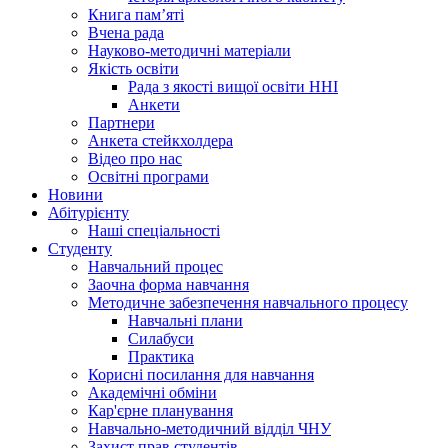
Книга памʼяті
Вчена рада
Науково-методичні матеріали
Якість освіти
Рада з якості вищої освіти ННІ
Анкети
Партнери
Анкета стейкхолдера
Відео про нас
Освітні програми
Hовини
Абітурієнту
Наші спеціальності
Студенту
Навчальний процес
Заочна форма навчання
Методичне забезпечення навчального процесу
Навчальні плани
Силабуси
Практика
Корисні посилання для навчання
Академічні обміни
Кар'єрне планування
Навчально-методичний відділ ЧНУ
Захист прав студентів