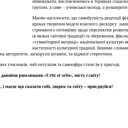
обмежувати, висловлюючись в термінах соціологі
групою, а саме – учнівської молоді, а розширит
Маємо наголосити, що самобутність рецепції фі
кроках творення моделі власного дискурсу наши
стриманого оптимізму щодо перспектив розвитку
(в межах світової традиції) та збереження, фікса
«гуманітарної матриці» національної культури як
наступності культурної традиції. Іншими словам
а авторитети, заскорузлі штампи, та віджилі стереотипи.
х учасників, чий ентузіазм та самоофіра стали їм у пригоді.
а давніми римлянами «
Urbi
et
orbi
», місту і світу!
і маєш що сказати собі, людям та світу – приєднуйся!