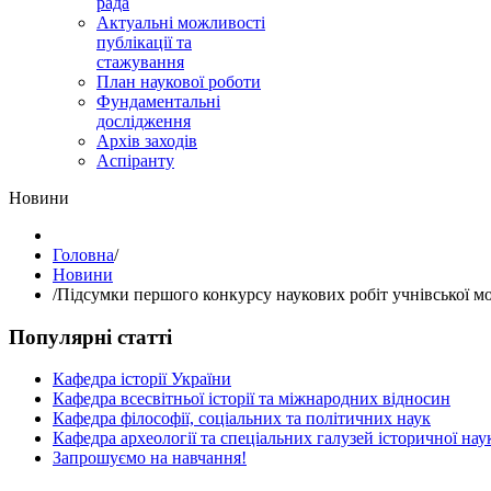
рада
Актуальні можливості
публікації та
стажування
План наукової роботи
Фундаментальні
дослідження
Архів заходів
Аспіранту
Hовини
Головна
/
Hовини
/
Підсумки першого конкурсу наукових робіт учнівської 
Популярні статті
Кафедра історії України
Кафедра всесвітньої історії та міжнародних відносин
Кафедра філософії, соціальних та політичних наук
Кафедра археології та спеціальних галузей історичної нау
Запрошуємо на навчання!