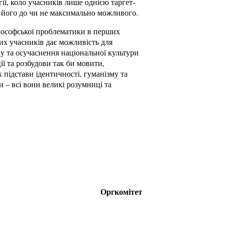
ї, коло учасників лише однією таргет-
и його до чи не максимально можливого.
лософської проблематики в перших
х учасників дає можливість для
 та осучаснення національної культури
ції та розбудови так би мовити,
 підстави ідентичності, гуманізму та
и – всі вони великі розумниці та
Оргкомітет