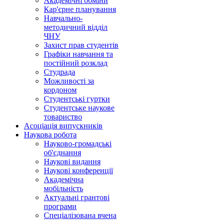
Академічні обміни
Кар'єрне планування
Навчально-
методичний відділ
ЧНУ
Захист прав студентів
Графіки навчання та
постійний розклад
Студрада
Можливості за
кордоном
Студентські гуртки
Студентське наукове
товариство
Асоціація випускників
Наукова робота
Науково-громадські
об'єднання
Наукові видання
Наукові конференції
Академічна
мобільність
Актуальні грантові
програми
Спеціалізована вчена