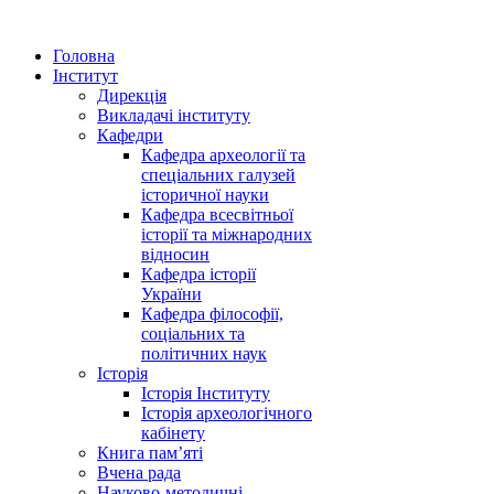
Головна
Інститут
Дирекція
Викладачі інституту
Кафедри
Кафедра археології та
спеціальних галузей
історичної науки
Кафедра всесвітньої
історії та міжнародних
відносин
Кафедра історії
України
Кафедра філософії,
соціальних та
політичних наук
Історія
Історія Інституту
Історія археологічного
кабінету
Книга памʼяті
Вчена рада
Науково-методичні