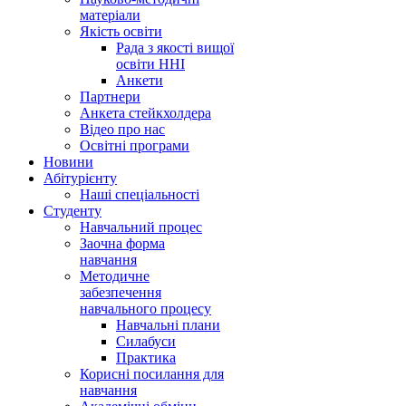
матеріали
Якість освіти
Рада з якості вищої
освіти ННІ
Анкети
Партнери
Анкета стейкхолдера
Відео про нас
Освітні програми
Hовини
Абітурієнту
Наші спеціальності
Студенту
Навчальний процес
Заочна форма
навчання
Методичне
забезпечення
навчального процесу
Навчальні плани
Силабуси
Практика
Корисні посилання для
навчання