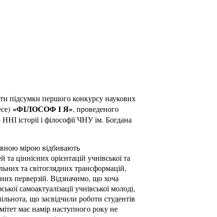
ести підсумки першого конкурсу наукових
«ФІЛОСОФ І Я»
есе)
, проведеного
 ННІ історії і філософії ЧНУ ім. Богдана
певною мірою відбивають
й та ціннісних орієнтацій учнівської та
льних та світоглядних трансформацій,
рних перверзій. Відзначимо, що хоча
ької самоактуалізації учнівської молоді,
пільнота, що засвідчили роботи студентів
омітет має намір наступного року не