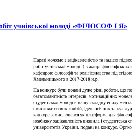
обіт учнівської молоді «ФІЛОСОФ І Я»
Наразі можемо з зацікавленістю та надією підв
робіт учнівської молоді ( в жанрі філософських 
кафедрою філософії та релігієзнавства під егідою
Хмельницького в 2017-2018 н.р.
На конкурс були подані дуже різні роботи, що 
багатоманітність інтересів, мотиваційних моделе
студентської молоді в нашу складну епоху мента
смисложиттєвих колізій, ідеологічних та культу
конкурс замислювався як платформа для філософс
неабияку зацікавленість виявила і студентська с
університетів України, подані на конкурс. Оргк