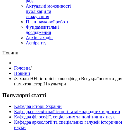
рада
Актуальні можливості
публікації та
стажування
План наукової роботи
Фундаментальні
дослідження
Архів заходів
Аспіранту
Hовини
Головна
/
Hовини
/
Заходи ННІ історії і філософії до Всеукраїнського дня
пам'яток історії і культури
Популярні статті
Кафедра історії України
Кафедра всесвітньої історії та міжнародних відносин
Кафедра філософії, соціальних та політичних наук
Кафедра археології та спеціальних галузей історичної
науки