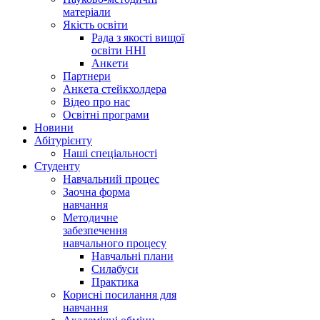
матеріали
Якість освіти
Рада з якості вищої
освіти ННІ
Анкети
Партнери
Анкета стейкхолдера
Відео про нас
Освітні програми
Hовини
Абітурієнту
Наші спеціальності
Студенту
Навчальний процес
Заочна форма
навчання
Методичне
забезпечення
навчального процесу
Навчальні плани
Силабуси
Практика
Корисні посилання для
навчання