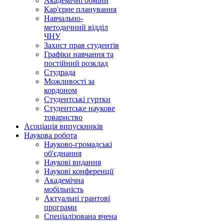
Академічні обміни
Кар'єрне планування
Навчально-
методичний відділ
ЧНУ
Захист прав студентів
Графіки навчання та
постійний розклад
Студрада
Можливості за
кордоном
Студентські гуртки
Студентське наукове
товариство
Асоціація випускників
Наукова робота
Науково-громадські
об'єднання
Наукові видання
Наукові конференції
Академічна
мобільність
Актуальні грантові
програми
Спеціалізована вчена