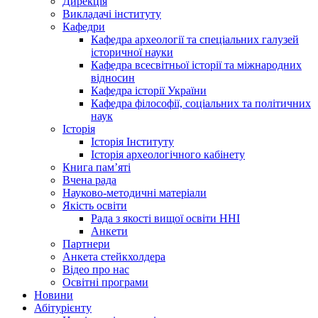
Дирекція
Викладачі інституту
Кафедри
Кафедра археології та спеціальних галузей
історичної науки
Кафедра всесвітньої історії та міжнародних
відносин
Кафедра історії України
Кафедра філософії, соціальних та політичних
наук
Історія
Історія Інституту
Історія археологічного кабінету
Книга памʼяті
Вчена рада
Науково-методичні матеріали
Якість освіти
Рада з якості вищої освіти ННІ
Анкети
Партнери
Анкета стейкхолдера
Відео про нас
Освітні програми
Hовини
Абітурієнту