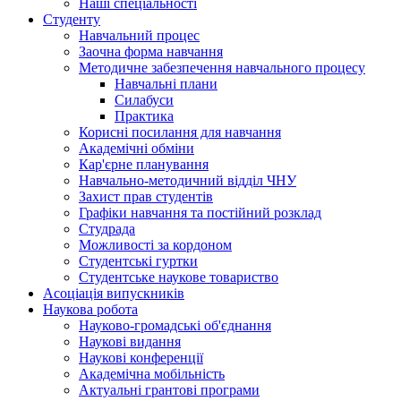
Наші спеціальності
Студенту
Навчальний процес
Заочна форма навчання
Методичне забезпечення навчального процесу
Навчальні плани
Силабуси
Практика
Корисні посилання для навчання
Академічні обміни
Кар'єрне планування
Навчально-методичний відділ ЧНУ
Захист прав студентів
Графіки навчання та постійний розклад
Студрада
Можливості за кордоном
Студентські гуртки
Студентське наукове товариство
Асоціація випускників
Наукова робота
Науково-громадські об'єднання
Наукові видання
Наукові конференції
Академічна мобільність
Актуальні грантові програми