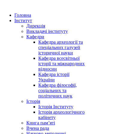
Головна
Інститут
Дирекція
Викладачі інституту
Кафедри
Кафедра археології та
спеціальних галузей
історичної науки
Кафедра всесвітньої
історії та міжнародних
відносин
Кафедра історії
України
Кафедра філософії,
соціальних та
політичних наук
Історія
Історія Інституту
Історія археологічного
кабінету
Книга памʼяті
Вчена рада
Науково-методичні