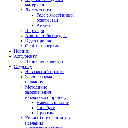
матеріали
Якість освіти
Рада з якості вищої
освіти ННІ
Анкети
Партнери
Анкета стейкхолдера
Відео про нас
Освітні програми
Hовини
Абітурієнту
Наші спеціальності
Студенту
Навчальний процес
Заочна форма
навчання
Методичне
забезпечення
навчального процесу
Навчальні плани
Силабуси
Практика
Корисні посилання для
навчання