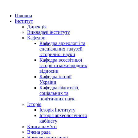
Головна
Інститут
Дирекція
Викладачі інституту
Кафедри
Кафедра археології та
спеціальних галузей
історичної науки
Кафедра всесвітньої
історії та міжнародних
відносин
Кафедра історії
України
Кафедра філософії,
соціальних та
політичних наук
Історія
Історія Інституту
Історія археологічного
кабінету
Книга памʼяті
Вчена рада
Науково-методичні