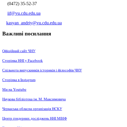
(0472) 35-52-37
iif@vu.cdu.edu.ua
kasyan_andriy@vu.cdu.edu.ua
Важливі посилання
Офіційний сайт ЧНУ
Сторінка ННІ у Facebook
Спільнота випускників істориків і філософів ЧНУ
Сторінка в Instagram
Ми на Youtube
Наукова бібліотека ім. М. Максимовича
Черкаська обласна організація НCКУ
Центр ґендерних досліджень ННІ МВІФ