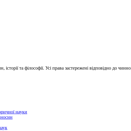
 історії та філософії. Усі права застережені відповідно до чинн
торичної науки
ідносин
наук