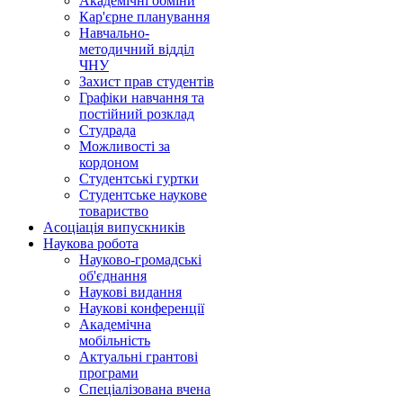
Академічні обміни
Кар'єрне планування
Навчально-
методичний відділ
ЧНУ
Захист прав студентів
Графіки навчання та
постійний розклад
Студрада
Можливості за
кордоном
Студентські гуртки
Студентське наукове
товариство
Асоціація випускників
Наукова робота
Науково-громадські
об'єднання
Наукові видання
Наукові конференції
Академічна
мобільність
Актуальні грантові
програми
Спеціалізована вчена