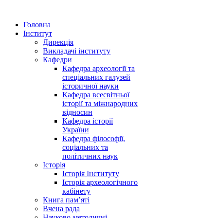
Головна
Інститут
Дирекція
Викладачі інституту
Кафедри
Кафедра археології та
спеціальних галузей
історичної науки
Кафедра всесвітньої
історії та міжнародних
відносин
Кафедра історії
України
Кафедра філософії,
соціальних та
політичних наук
Історія
Історія Інституту
Історія археологічного
кабінету
Книга памʼяті
Вчена рада
Науково-методичні