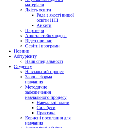
матеріали
Якість освіти
Рада з якості вищої
освіти ННІ
Анкети
Партнери
Анкета стейкхолдера
Відео про нас
Освітні програми
Hовини
Абітурієнту
Наші спеціальності
Студенту
Навчальний процес
Заочна форма
навчання
Методичне
забезпечення
навчального процесу
Навчальні плани
Силабуси
Практика
Корисні посилання для
навчання