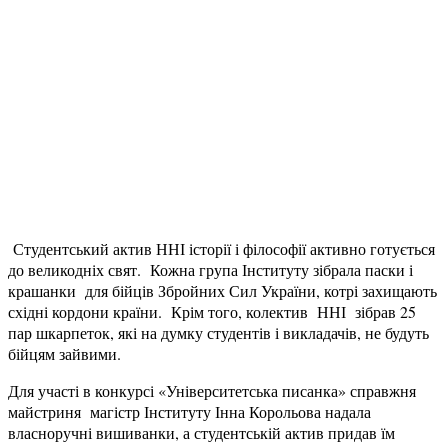
Студентський актив ННІ історії і філософії активно готується
до великодніх свят. Кожна група Інституту зібрала паски і
крашанки для бійців Збройних Сил України, котрі захищають
східні кордони країни. Крім того, колектив ННІ зібрав 25
пар шкарпеток, які на думку студентів і викладачів, не будуть
бійцям зайвими.
Для участі в конкурсі «Університетська писанка» справжня
майстриня магістр Інституту Інна Корольова надала
власноручні вишиванки, а студентській актив придав їм