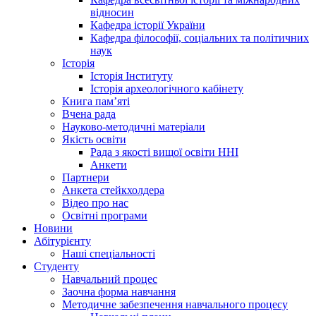
відносин
Кафедра історії України
Кафедра філософії, соціальних та політичних
наук
Історія
Історія Інституту
Історія археологічного кабінету
Книга памʼяті
Вчена рада
Науково-методичні матеріали
Якість освіти
Рада з якості вищої освіти ННІ
Анкети
Партнери
Анкета стейкхолдера
Відео про нас
Освітні програми
Hовини
Абітурієнту
Наші спеціальності
Студенту
Навчальний процес
Заочна форма навчання
Методичне забезпечення навчального процесу