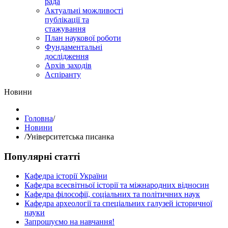
рада
Актуальні можливості
публікації та
стажування
План наукової роботи
Фундаментальні
дослідження
Архів заходів
Аспіранту
Hовини
Головна
/
Hовини
/
Університетська писанка
Популярні статті
Кафедра історії України
Кафедра всесвітньої історії та міжнародних відносин
Кафедра філософії, соціальних та політичних наук
Кафедра археології та спеціальних галузей історичної
науки
Запрошуємо на навчання!