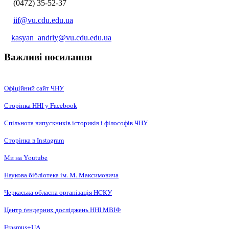
(0472) 35-52-37
iif@vu.cdu.edu.ua
kasyan_andriy@vu.cdu.edu.ua
Важливі посилання
Офіційний сайт ЧНУ
Сторінка ННІ у Facebook
Спільнота випускників істориків і філософів ЧНУ
Сторінка в Instagram
Ми на Youtube
Наукова бібліотека ім. М. Максимовича
Черкаська обласна організація НCКУ
Центр ґендерних досліджень ННІ МВІФ
Erasmus+UA