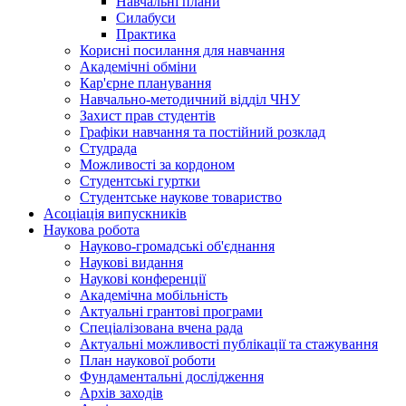
Навчальні плани
Силабуси
Практика
Корисні посилання для навчання
Академічні обміни
Кар'єрне планування
Навчально-методичний відділ ЧНУ
Захист прав студентів
Графіки навчання та постійний розклад
Студрада
Можливості за кордоном
Студентські гуртки
Студентське наукове товариство
Асоціація випускників
Наукова робота
Науково-громадські об'єднання
Наукові видання
Наукові конференції
Академічна мобільність
Актуальні грантові програми
Спеціалізована вчена рада
Актуальні можливості публікації та стажування
План наукової роботи
Фундаментальні дослідження
Архів заходів